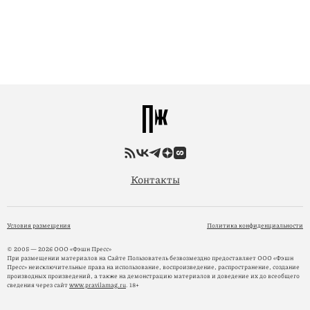
Контакты
Условия размещения
Политика конфиденциальности
© 2005 — 2026 ООО «Фэшн Пресс»
При размещении материалов на Сайте Пользователь безвозмездно предоставляет ООО «Фэшн
Пресс» неисключительные права на использование, воспроизведение, распространение, создание
производных произведений, а также на демонстрацию материалов и доведение их до всеобщего
сведения через сайт
www.pravilamag.ru
. 18+