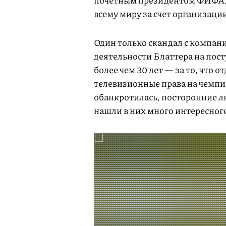
почетным президентом ФИФА, т
всему миру за счет организаци
Один только скандал с компани
деятельности Блаттера на пос
более чем 30 лет — за то, что 
телевизионные права на чемпио
обанкротилась, посторонние л
нашли в них много интересног