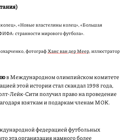
тания)
 колец», «Новые властелины колец», «Большая
 ФИФА: странности мирового футбола».
вохарченко, фотограф
Ханс ван дер Меер
, иллюстратор
ию
в Международном олимпийском комитете
ацией этой истории стал скандал 1998 года,
Солт-Лейк-Сити получил право на проведение
агодаря взяткам и подаркам членам МОК.
Международной федерацией футбольных
что эта организация намного более