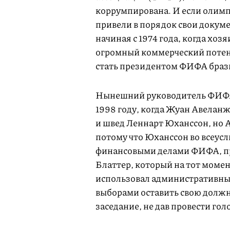
коррумпирована. И если олимп
привели в порядок свои докум
начиная с 1974 года, когда хозя
огромный коммерческий потенц
стать президентом ФИФА браз
Нынешний руководитель ФИФА 
1998 году, когда Жуан Авеланж
и швед Леннарт Юханссон, но
потому что Юханссон во всеус
финансовыми делами ФИФА, пр
Блаттер, который на тот моме
использовал административный
выборами оставить свою должн
заседание, не дав провести гол