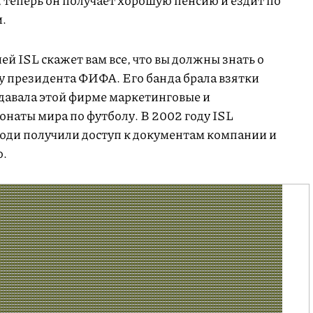
еперь он получает хорошую пенсию и ездит по
и.
ей ISL скажет вам все, что вы должны знать о
ту президента ФИФА. Его банда брала взятки
отдавала этой фирме маркетинговые и
наты мира по футболу. В 2002 году ISL
юди получили доступ к документам компании и
о.