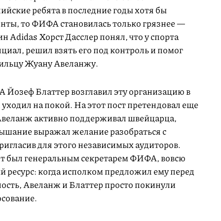
ийские ребята в последние годы хотя бы
енты, то ФИФА становилась только грязнее —
ин Adidas Хорст Дасслер понял, что у спорта
иал, решил взять его под контроль и помог
ильцу Жуану Авеланжу.
Йозеф Блаттер возглавил эту организацию в
 уходил на покой. На этот пост претендовал еще
 Авеланж активно поддерживал швейцарца,
лышание выражал желание разобраться с
игласив для этого независимых аудиторов.
нт был генеральным секретарем ФИФА, вовсю
 ресурс: когда исполком предложил ему перед
ость, Авеланж и Блаттер просто покинули
осование.