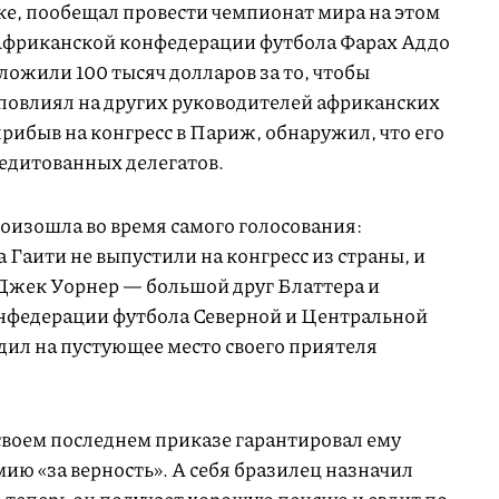
ке, пообещал провести чемпионат мира на этом
Африканской конфедерации футбола Фарах Аддо
ложили 100 тысяч долларов за то, чтобы
 повлиял на других руководителей африканских
прибыв на конгресс в Париж, обнаружил, что его
редитованных делегатов.
оизошла во время самого голосования:
Гаити не выпустили на конгресс из страны, и
, Джек Уорнер — большой друг Блаттера и
нфедерации футбола Северной и Центральной
л на пустующее место своего приятеля
своем последнем приказе гарантировал ему
ю «за верность». А себя бразилец назначил