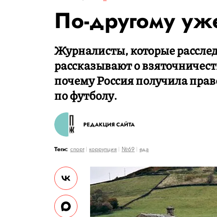
По-другому уж
Журналисты, которые расслед
рассказывают о взяточничес
почему Россия получила прав
по футболу.
РЕДАКЦИЯ САЙТА
Теги:
спорт
коррупция
№69
еда