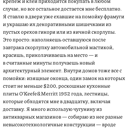
крепеж и клей приходится покупать в любом
случае, но все остальное достается мне бесплатно.
Я ставлю в двери уже ехавшие на помойку фрамуги
и украшаю их декоративными шишечками из
пустых орехов гикори или из яичной скорлупы.
Это просто: наполняешь оставшуюся после
завтрака скорлупку автомобильной мастикой,
красишь, приколачиваешь на место — и
в считанные минуты получаешь новый
архитектурный элемент. Внутри домов тоже все с
помойки: изящные оконца, один замок на которых
стоит не меньше $200, роскошные кухонные
плиты O’Keefe&Merritt 1952 года, лестницы,
которые обходятся мне в двадцатку, включая
доставку. Я много использую чугунину из
антикварных магазинов — собираю из нее разные
невысокотехнологичные конструкции — вроде