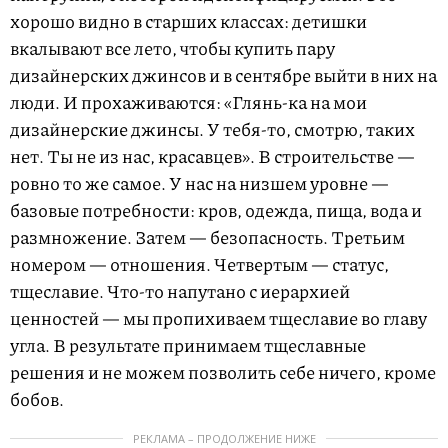
хорошо видно в старших классах: детишки
вкалывают все лето, чтобы купить пару
дизайнерских джинсов и в сентябре выйти в них на
люди. И прохаживаются: «Глянь-ка на мои
дизайнерские джинсы. У тебя-то, смотрю, таких
нет. Ты не из нас, красавцев». В строительстве —
ровно то же самое. У нас на низшем уровне —
базовые потребности: кров, одежда, пища, вода и
размножение. Затем — безопасность. Третьим
номером — отношения. Четвертым — статус,
тщеславие. Что-то напутано с иерархией
ценностей — мы пропихиваем тщеславие во главу
угла. В результате принимаем тщеславные
решения и не можем позволить себе ничего, кроме
бобов.
РЕКЛАМА – ПРОДОЛЖЕНИЕ НИЖЕ