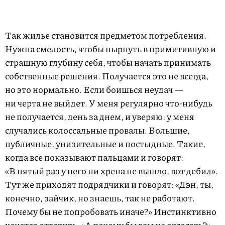
Так жилье становится предметом потребления.
Нужна смелость, чтобы нырнуть в примитивную и
страшную глубину себя, чтобы начать принимать
собственные решения. Получается это не всегда,
но это нормально. Если боишься неудач —
ни черта не выйдет. У меня регулярно что-нибудь
не получается, день за днем, и уверяю: у меня
случались колоссальные провалы. Большие,
публичные, унизительные и постыдные. Такие,
когда все показывают пальцами и говорят:
«В пятый раз у него ни хрена не вышло, вот дебил».
Тут же приходят подрядчики и говорят: «Дэн, ты,
конечно, зайчик, но знаешь, так не работают.
Почему бы не попробовать иначе?» Инстинктивно