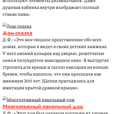
используют элементы дизайна банок. Даже
душевая кабинка внутри изображает полный
стакан пива».
Дом-сказка
Д.Ф.: «Это мое сводное представление обо всех
домах, которые я видел в своих детских книжках.
У него низкий козырек над дверью, решетчатые
окна и полукруглое мансардное окно. Я выстругал
стропила для крыши и сделал накладки на концах
бревен, чтобы казалось, что они проседали как
минимум 300 лет. Щепки пригодились для
имитации крытой дранкой крыши».
Многоэтажный панельный дом
Д.Ф.: «Этот дом был целиком построен из заранее