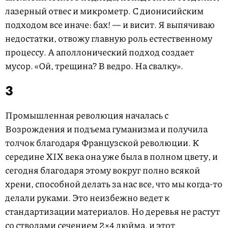
лазерный отвес и микрометр. С дионисийским
подходом все иначе: бах! — и висит. Я выпячиваю
недостатки, отвожу главную роль естественному
процессу. А аполлонический подход создает
мусор. «Ой, трещина? В ведро. На свалку».
3
Промышленная революция началась с
Возрождения и подъема гуманизма и получила
толчок благодаря Французской революции. К
середине XIX века она уже была в полном цвету, и
сегодня благодаря этому вокруг полно всякой
хрени, способной делать за нас все, что мы когда-то
делали руками. Это неизбежно ведет к
стандартизации материалов. Но деревья не растут
со стволами сечением 2×4 дюйма, и этот