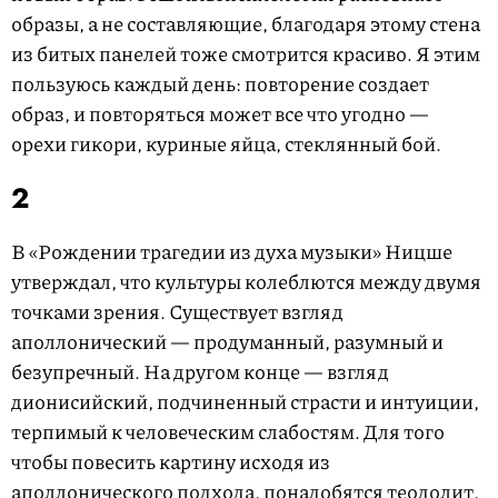
образы, а не составляющие, благодаря этому стена
из битых панелей тоже смотрится красиво. Я этим
пользуюсь каждый день: повторение создает
образ, и повторяться может все что угодно —
орехи гикори, куриные яйца, стеклянный бой.
2
В «Рождении трагедии из духа музыки» Ницше
утверждал, что культуры колеблются между двумя
точками зрения. Существует взгляд
аполлонический — продуманный, разумный и
безупречный. На другом конце — взгляд
дионисийский, подчиненный страсти и интуиции,
терпимый к человеческим слабостям. Для того
чтобы повесить картину исходя из
аполлонического подхода, понадобятся теодолит,