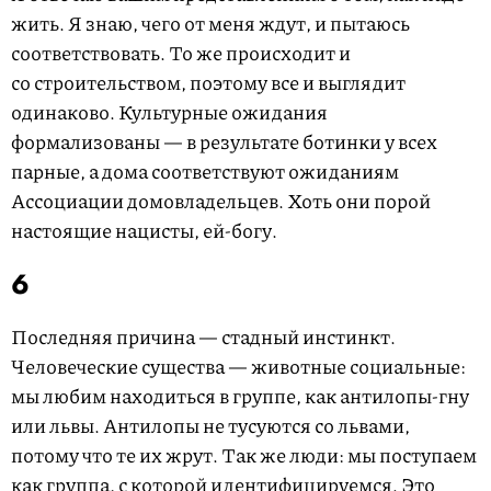
жить. Я знаю, чего от меня ждут, и пытаюсь
соответствовать. То же происходит и
со строительством, поэтому все и выглядит
одинаково. Культурные ожидания
формализованы — в результате ботинки у всех
парные, а дома соответствуют ожиданиям
Ассоциации домовладельцев. Хоть они порой
настоящие нацисты, ей-богу.
6
Последняя причина — стадный инстинкт.
Человеческие существа — животные социальные:
мы любим находиться в группе, как антилопы-гну
или львы. Антилопы не тусуются со львами,
потому что те их жрут. Так же люди: мы поступаем
как группа, с которой идентифицируемся. Это