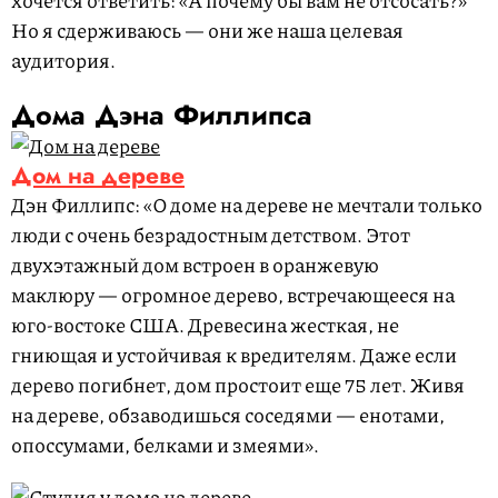
хочется ответить: «А почему бы вам не отсосать?»
Но я сдерживаюсь — они же наша целевая
аудитория.
Дома Дэна Филлипса
Дом на дереве
Дэн Филлипс: «О доме на дереве не мечтали только
люди с очень безрадостным детством. Этот
двухэтажный дом встроен в оранжевую
маклюру — огромное дерево, встречающееся на
юго-востоке США. Древесина жесткая, не
гниющая и устойчивая к вредителям. Даже если
дерево погибнет, дом простоит еще 75 лет. Живя
на дереве, обзаводишься соседями — енотами,
опоссумами, белками и змеями».