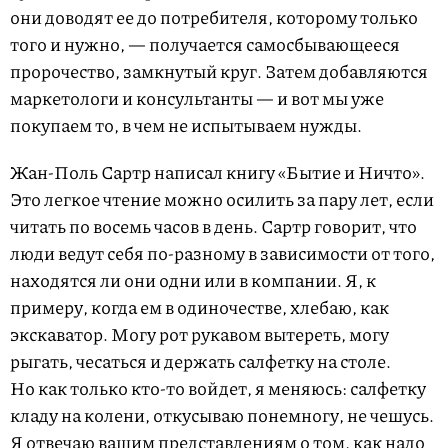
они доводят ее до потребителя, которому только
того и нужно, — получается самосбывающееся
пророчество, замкнутый круг. Затем добавляются
маркетологи и консультанты — и вот мы уже
покупаем то, в чем не испытываем нужды.
Жан-Поль Сартр написал книгу «Бытие и Ничто».
Это легкое чтение можно осилить за пару лет, если
читать по восемь часов в день. Сартр говорит, что
люди ведут себя по-разному в зависимости от того,
находятся ли они одни или в компании. Я, к
примеру, когда ем в одиночестве, хлебаю, как
экскаватор. Могу рот рукавом вытереть, могу
рыгать, чесаться и держать салфетку на столе.
Но как только кто-то войдет, я меняюсь: салфетку
кладу на колени, откусываю понемногу, не чешусь.
Я отвечаю вашим представлениям о том, как надо