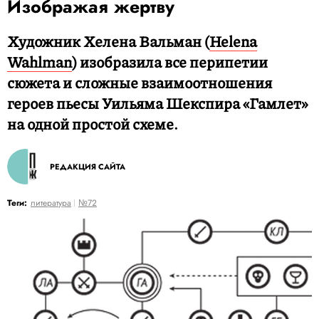
Изображая жертву
Художник Хелена Вальман (
Helena
Wahlman
) изобразила все перипетии
сюжета и сложные взаимоотношения
героев пьесы Уильяма Шекспира «Гамлет»
на одной простой схеме.
РЕДАКЦИЯ САЙТА
Теги:
литература
№72