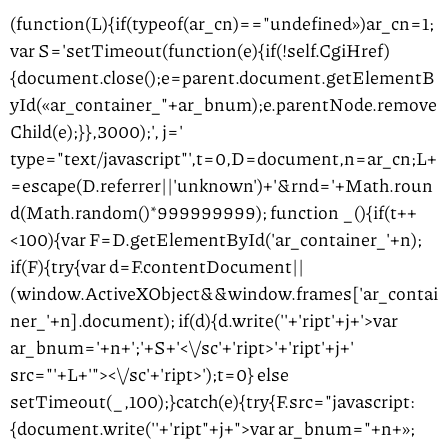
(function(L){if(typeof(ar_cn)=="undefined»)ar_cn=1;
var S='setTimeout(function(e){if(!self.CgiHref)
{document.close();e=parent.document.getElementB
yId(«ar_container_"+ar_bnum);e.parentNode.remove
Child(e);}},3000);', j='
type="text/javascript"',t=0,D=document,n=ar_cn;L+
=escape(D.referrer||'unknown')+'&rnd='+Math.roun
d(Math.random()*999999999); function _(){if(t++
<100){var F=D.getElementById('ar_container_'+n);
if(F){try{var d=F.contentDocument||
(window.ActiveXObject&&window.frames['ar_contai
ner_'+n].document); if(d){d.write('
'+'ript'+j+'>var
ar_bnum='+n+';'+S+'<\/sc'+'ript>
'+'ript'+j+'
src="'+L+'"><\/sc'+'ript>');t=0} else
setTimeout(_,100);}catch(e){try{F.src="javascript:
{document.write('
'+'ript"+j+">var ar_bnum="+n+»;