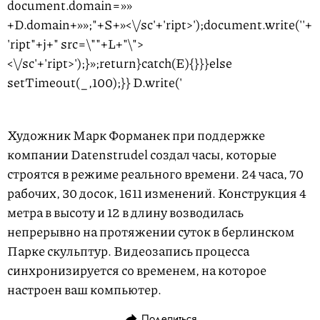
document.domain=»»
+D.domain+»»;"+S+»<\/sc'+'ript>');document.write('
'+
'ript"+j+" src=\""+L+"\">
<\/sc'+'ript>');}»;return}catch(E){}}}else
setTimeout(_,100);}} D.write('
Художник Марк Форманек при поддержке
компании Datenstrudel создал часы, которые
строятся в режиме реального времени. 24 часа, 70
рабочих, 30 досок, 1611 изменений. Конструкция 4
метра в высоту и 12 в длину возводилась
непрерывно на протяжении суток в берлинском
Парке скульптур. Видеозапись процесса
синхронизируется со временем, на которое
настроен ваш компьютер.
Поделиться