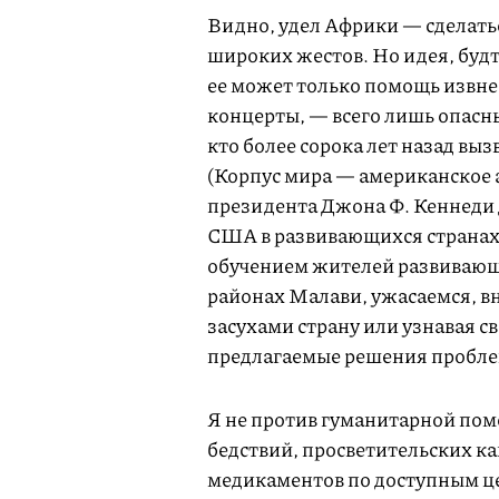
Видно, удел Африки — сделать
широких жестов. Но идея, буд
ее может только помощь извне
концерты, — всего лишь опасн
кто более сорока лет назад вы
(Корпус мира — американское а
президента Джона Ф. Кеннеди
США в развивающихся странах
обучением жителей развивающи
районах Малави, ужасаемся, в
засухами страну или узнавая св
предлагаемые решения проблем
Я не против гуманитарной пом
бедствий, просветительских 
медикаментов по доступным це