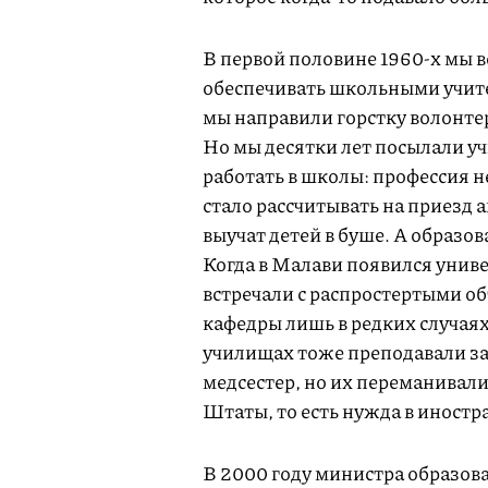
В первой половине
1960-х
мы в
обеспечивать школьными учител
мы направили горстку волонте
Но мы десятки лет посылали у
работать в школы: профессия н
стало рассчитывать на приезд 
выучат детей в буше. А образ
Когда в Малави появился унив
встречали с распростертыми о
кафедры лишь в редких случая
училищах тоже преподавали з
медсестер, но их переманивал
Штаты, то есть нужда в иностр
В 2000 году министра образов