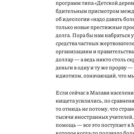
программ типа «Детской дерев
бдительным присмотром между
об идеологии «надо давать бол
только новые престижные прое
долга. Пора бы нам набраться у
средства частных жертвовател
организациям и правительства
доллар — а ведь никто столь с
деньги в одну и ту же прорву —
идиотизм, означающий, что мы
Если сейчас в Малави населени
нищета усилились, по сравнен
то отнюдь не потому, что стра
тысячи иностранных учителей,
помощь — все это поступает в 
которое когда-то подавало бо