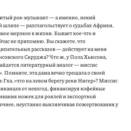
нитый рок-музыкант — а именно, некий
й шляпе — разглагольствует о судьбах Африки,
самое мерзкое в жизни. Бывает кое-что и
йчас не припомню. Вы скажете, что
ипательных рассказов — действует на меня
енсовского Скруджа? Что ж, у Пола Хьюсона,
айдется литературный аналог — миссис
 Помните, эта дама вечно трещала о своей
Гха, «что на левом берегу реки Нигер»? Миссис
иканцев от невзгод, финансируя кофейные
чивания ножек для роялей и экспортной
очнее, неустанно выклянчивая пожертвования у