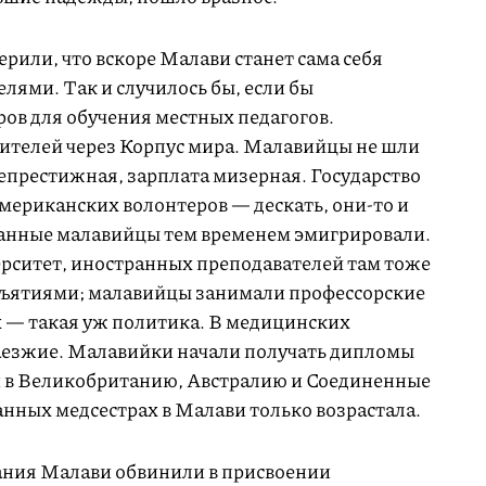
ерили, что вскоре Малави станет сама себя
ями. Так и случилось бы, если бы
ров для обучения местных педагогов.
чителей через Корпус мира. Малавийцы не шли
епрестижная, зарплата мизерная. Государство
американских волонтеров — дескать, они-то и
ованные малавийцы тем временем эмигрировали.
ерситет, иностранных преподавателей там тоже
бъятиями; малавийцы занимали профессорские
х — такая уж политика. В медицинских
аезжие. Малавийки начали получать дипломы
и в Великобританию, Австралию и Соединенные
анных медсестрах в Малави только возрастала.
ания Малави обвинили в присвоении