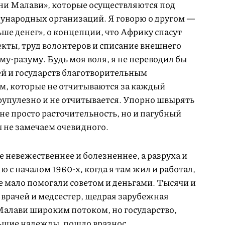
ни Малави», которые осуществляются под
народных организаций. Я говорю о другом —
ьше денег», о концепции, что Африку спасут
кты, труд волонтеров и списание внешнего
му-разуму. Будь моя воля, я не переводил бы
ей и государств благотворительным
м, которые не отчитываются за каждый
крупулезно и не отчитывается. Упорно швырять
 не просто расточительность, но и пагубный
 не замечаем очевидного.
е невежественнее и болезненнее, а разруха и
ию с началом
1960-х,
когда я там жил и работал,
не мало помогали советом и деньгами. Тысячи и
 врачей и медсестер, щедрая зарубежная
Малави широким потоком, но государство,
льшие надежды, пошло вразнос.