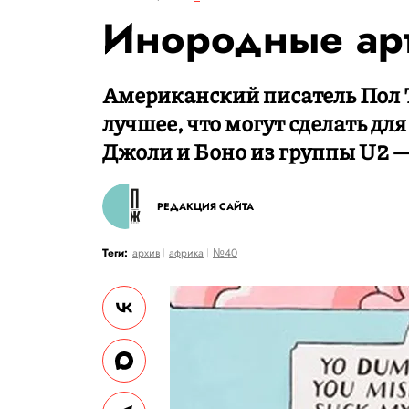
Инородные ар
Американский писатель Пол Т
лучшее, что могут сделать д
Джоли и Боно из группы U2 — 
РЕДАКЦИЯ САЙТА
Теги:
архив
африка
№40