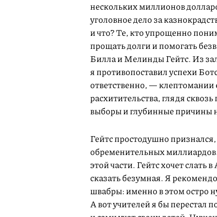
нескольких миллионов долларо
уголовное дело за казнокрадст
и что? Те, кто упрощенно пон
прощать долги и помогать без
Билла и Мелинды Гейтс. Из зал
я противопоставил успехи Ботс
ответственно, — клептомании 
расхитительства, глядя сквозь
выборы и глубинные причины н
Гейтс простодушно признался, 
обременительных миллиардов. 
этой части. Гейтс хочет слать 
сказать безумная. Я рекомендо
швабры: именно в этом остро 
А вот учителей я бы перестал 