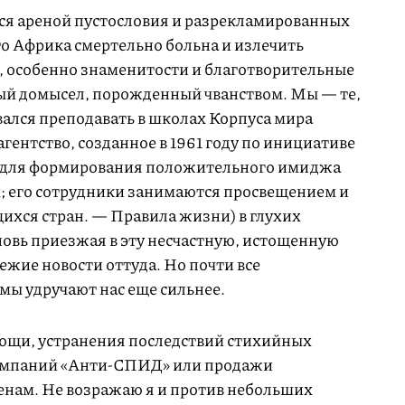
ся ареной пустословия и разрекламированных
то Африка смертельно больна и излечить
, особенно знаменитости и благотворительные
ый домысел, порожденный чванством. Мы — те,
звался преподавать в школах Корпуса мира
гентство, созданное в 1961 году по инициативе
 для формирования положительного имиджа
; его сотрудники занимаются просвещением и
хся стран. — Правила жизни) в глухих
новь приезжая в эту несчастную, истощенную
ежие новости оттуда. Но почти все
ы удручают нас еще сильнее.
ощи, устранения последствий стихийных
кампаний «Анти-СПИД» или продажи
нам. Не возражаю я и против небольших