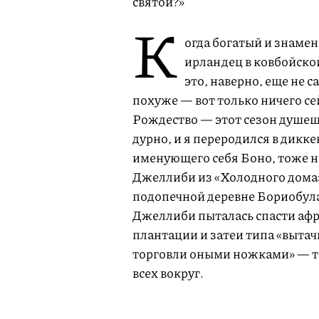
святой?»
К
огда богатый и знаме
ирландец в ковбойско
это, наверно, еще не 
похуже — вот только ничего се
Рождество — этот сезон душещ
дурно, и я переродился в дикк
именующего себя Боно, тоже н
Джеллиби из «Холодного дома».
подопечной деревне Бориобула-
Джеллиби пыталась спасти афр
плантации и затеи типа «выта
торговли оными ножками» — т
всех вокруг.