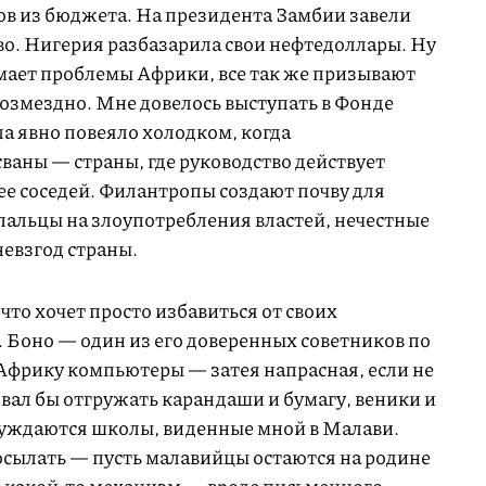
в из бюджета. На президента Замбии завели
во. Нигерия разбазарила свои нефтедоллары. Ну
имает проблемы Африки, все так же призывают
возмездно. Мне довелось выступать в Фонде
а явно повеяло холодком, когда
ваны — страны, где руководство действует
ее соседей. Филантропы создают почву для
 пальцы на злоупотребления властей, нечестные
евзгод страны.
что хочет просто избавиться от своих
Боно — один из его доверенных советников по
в Африку компьютеры — затея напрасная, если не
вал бы отгружать карандаши и бумагу, веники и
нуждаются школы, виденные мной в Малави.
посылать — пусть малавийцы остаются на родине