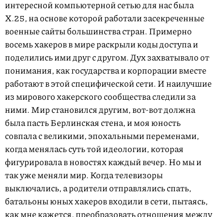
интересной компьютерной сетью для нас была
X.25, на основе которой работали засекреченные
военные сайты большинства стран. Примерно
восемь хакеров в мире раскрыли коды доступа и
поделились ими друг с другом. Дух захватывало от
понимания, как государства и корпорации вместе
работают в этой специфической сети. И наилучшие
из мирового хакерского сообщества следили за
ними. Мир становился другим, вот-вот должна
была пасть Берлинская стена, и моя юность
совпала с великими, эпохальными переменами,
когда менялась суть той идеологии, которая
фигурировала в новостях каждый вечер. Но мы и
так уже меняли мир. Когда телевизоры
выключались, а родители отправлялись спать,
батальоны юных хакеров входили в сети, пытаясь,
как мне кажется, преобразовать отношения между