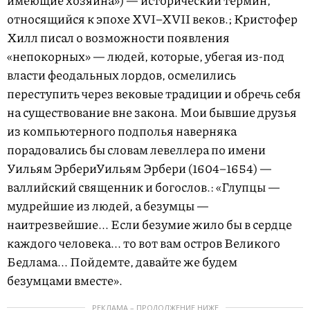
имеющие хозяина») — исторический термин,
относящийся к эпохе
XVI–XVII веков.
; Кристофер
Хилл писал о возможности появления
«непокорных» — людей, которые, убегая из-под
власти феодальных лордов, осмелились
переступить через вековые традиции и обречь себя
на существование вне закона. Мои бывшие друзья
из компьютерного подполья наверняка
порадовались бы словам левеллера по имени
Уильям Эрбери
Уильям Эрбери
(1604–1654) —
валлийский священник и богослов.
: «Глупцы —
мудрейшие из людей, а безумцы —
наитрезвейшие... Если безумие жило бы в сердце
каждого человека... то вот вам остров Великого
Бедлама... Пойдемте, давайте же будем
безумцами вместе».
РЕКЛАМА – ПРОДОЛЖЕНИЕ НИЖЕ