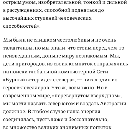
острым умом; изобретательной, тонкой и сильной
в рассуждениях, способной подняться до
высочайших ступеней человеческих
способностей».
Мы были не слишком честолюбивы и не очень
талантливы, но мы знали, что стоим перед чем-то
неизведанным, доныне миру незнакомым. Мы,
дети пригородов, из своих комнаток отправлялись
на поиски глобальной компьютерной Сети.
«Бурный ветер идет с севера», — писал один из
героев-левеллеров. Что ж, возможно. Но в
современном мире, «перевернутом вверх дном»,
мы могли назвать север югом и воздать Австралии
должное. В любом случае наша энергия
соединялась, пусть даже и бессознательно,
во множество великих анонимных попыток