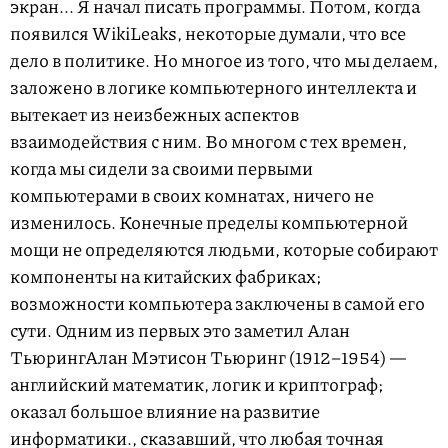
экран... Я начал писать программы. Потом, когда
появился WikiLeaks, некоторые думали, что все
дело в политике. Но многое из того, что мы делаем,
заложено в логике компьютерного интеллекта и
вытекает из неизбежных аспектов
взаимодействия с ним. Во многом с тех времен,
когда мы сидели за своими первыми
компьютерами в своих комнатах, ничего не
изменилось. Конечные пределы компьютерной
мощи не определяются людьми, которые собирают
компоненты на китайских фабриках;
возможности компьютера заключены в самой его
сути. Одним из первых это заметил
Алан
Тьюринг
Алан Мэтисон Тьюринг
(1912–1954) —
английский математик, логик и криптограф;
оказал большое влияние на развитие
информатики.
, сказавший, что любая точная