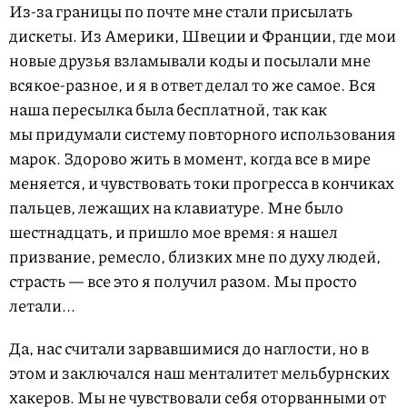
Из-за границы по почте мне стали присылать
дискеты. Из Америки, Швеции и Франции, где мои
новые друзья взламывали коды и посылали мне
всякое-разное, и я в ответ делал то же самое. Вся
наша пересылка была бесплатной, так как
мы придумали систему повторного использования
марок. Здорово жить в момент, когда все в мире
меняется, и чувствовать токи прогресса в кончиках
пальцев, лежащих на клавиатуре. Мне было
шестнадцать, и пришло мое время: я нашел
призвание, ремесло, близких мне по духу людей,
страсть — все это я получил разом. Мы просто
летали...
Да, нас считали зарвавшимися до наглости, но в
этом и заключался наш менталитет мельбурнских
хакеров. Мы не чувствовали себя оторванными от