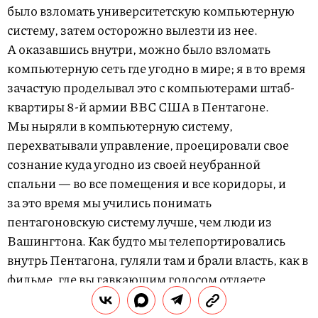
было взломать университетскую компьютерную
систему, затем осторожно вылезти из нее.
А оказавшись внутри, можно было взломать
компьютерную сеть где угодно в мире; я в то время
зачастую проделывал это с компьютерами штаб-
квартиры
8-й
армии ВВС США в Пентагоне.
Мы ныряли в компьютерную систему,
перехватывали управление, проецировали свое
сознание куда угодно из своей неубранной
спальни — во все помещения и все коридоры, и
за это время мы учились понимать
пентагоновскую систему лучше, чем люди из
Вашингтона. Как будто мы телепортировались
внутрь Пентагона, гуляли там и брали власть, как в
фильме, где вы гавкающим голосом отдаете
команды массовке, непринужденно сидящей
перед экранами радаров. Обалдеть — вот самое