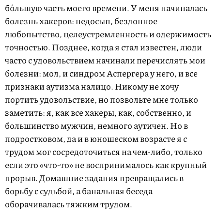
бόльшую часть моего времени. У меня начиналась
болезнь хакеров: недосып, бездонное
любопытство, целеустремленность и одержимость
точностью. Позднее, когда я стал известен, люди
часто с удовольствием начинали перечислять мои
болезни: мол, и синдром Аспергера у него, и все
признаки аутизма налицо. Никому не хочу
портить удовольствие, но позвольте мне только
заметить: я, как все хакеры, как, собственно, и
большинство мужчин, немного аутичен. Но в
подростковом, да и в юношеском возрасте я с
трудом мог сосредоточиться на чем-либо, только
если это «что-то» не воспринималось как крупный
прорыв. Домашние задания превращались в
борьбу с судьбой, а банальная беседа
оборачивалась тяжким трудом.