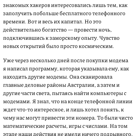
знакомых хакеров интересовались лишь тем, как
заполучить побольше бесплатного телефонного
времени. Вот и весь их капитал. Но это
действительно богатство — провести ночь,
подключившись к заморскому опыту. Чувство
новых открытий было просто космическим.
Уже через несколько дней после покупки модема
я написал программу, которая указывала ему, как
находить другие модемы. Она сканировала
главные деловые районы Австралии, а затем и
другие части света, пытаясь найти компьютеры с
модемами. Я знал, что на конце телефонной линии
ждет что-то интересное, и лишь хотел понять, к
чему нас могут привести эти номера. То были чисто
математические расчеты, игры с числами. На том
этапе наши действия не имели ничего подрывного,