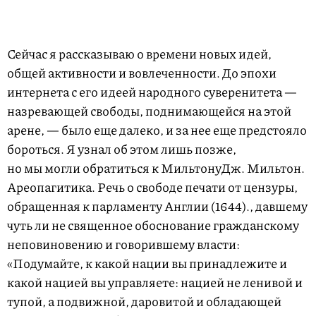
Сейчас я рассказываю о времени новых идей,
общей активности и вовлеченности. До эпохи
интернета с его идеей народного суверенитета —
назревающей свободы, поднимающейся на этой
арене, — было еще далеко, и за нее еще предстояло
бороться. Я узнал об этом лишь позже,
но мы могли обратиться к
Мильтону
Дж. Мильтон.
Ареопагитика. Речь о свободе печати от цензуры,
обращенная к парламенту Англии (1644).
, давшему
чуть ли не священное обоснование гражданскому
неповиновению и говорившему власти:
«Подумайте, к какой нации вы принадлежите и
какой нацией вы управляете: нацией не ленивой и
тупой, а подвижной, даровитой и обладающей