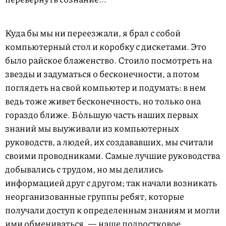
Куда бы мы ни переезжали, я брал с собой
компьютерный стол и коробку с дискетами. Это
было райское блаженство. Стоило посмотреть на
звезды и задуматься о бесконечности, а потом
поглядеть на свой компьютер и подумать: в нем
ведь тоже живет бесконечность, но только она
гораздо ближе. Бόльшую часть наших первых
знаний мы выуживали из компьютерных
руководств, а людей, их создававших, мы считали
своими проводниками. Самые лучшие руководства
добывались с трудом, но мы делились
информацией друг с другом; так начали возникать
неорганизованные группы ребят, которые
получали доступ к определенным знаниям и могли
ими обмениваться, — наше подростковое