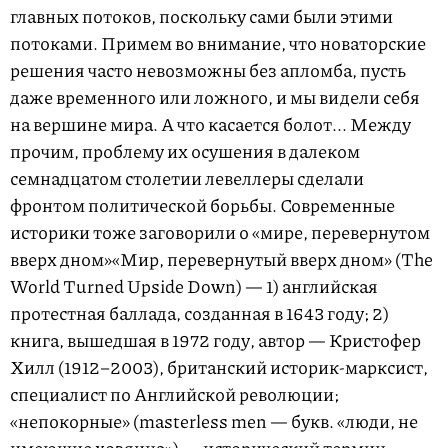
главных потоков, поскольку сами были этими
потоками. Примем во внимание, что новаторские
решения часто невозможны без апломба, пусть
даже временного или ложного, и мы видели себя
на вершине мира. А что касается болот... Между
прочим, проблему их осушения в далеком
семнадцатом столетии левеллеры сделали
фронтом политической борьбы. Современные
историки тоже заговорили о
«мире, перевернутом
вверх дном»
«Мир, перевернутый вверх дном» (The
World Turned Upside Down) — 1) английская
протестная баллада, созданная в 1643 году; 2)
книга, вышедшая в 1972 году, автор — Кристофер
Хилл
(1912–2003),
британский историк-марксист,
специалист по Английской революции;
«непокорные» (masterless men — букв. «люди, не