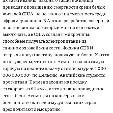
их затягиванию. Законы о защите жилища
приводят к повышению смертности среди белых
жителей США, но не влияют на смертность среди
афроамериканцев. В Англии разработан лазерный
плащ-невидимка, который можно включать и
выключать, а в США созданы микрочипы,
способные получать электропитание из
спинномозговой жидкости. Физики CERN
открыли новую частицу, похожую но бозон Хиггса,
но не уверены, что это он. Немцы создали самую
горячую на планете плазму с температурой 4 000
000 000 000° по Цельсию. Английские студенты
просчитали: Бэтмен заходит на посадку
со скоростью 80 км/ч, и это должно приводить к
его гибели. Несмотря на консерватизм,
большинство жителей мусульманских стран
предпочитают демократию.