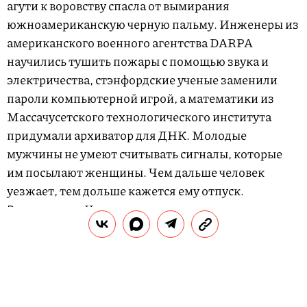
агути к воровству спасла от вымирания
южноамериканскую черную пальму. Инженеры из
американского военного агентства DARPA
научились тушить пожары с помощью звука и
электричества, стэнфордские ученые заменили
пароли компьютерной игрой, а математики из
Массачусетского технологического института
придумали архиватор для ДНК. Молодые
мужчины не умеют считывать сигналы, которые
им посылают женщины. Чем дальше человек
уезжает, тем дольше кажется ему отпуск.
Завоеваниям Чингисхана помогла хорошая
погода. 2012 год был удлинен на одну секунду.
Статьи по теме
Ученые создали мини-копию человеческого мозга, который