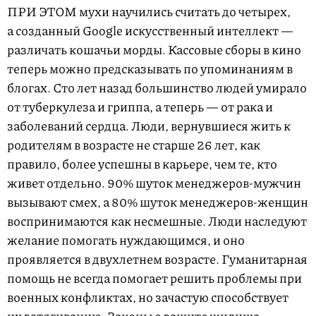
ПРИ ЭТОМ мухи научились считать до четырех,
а соз­данный Google искусственный интеллект —
различать кошачьи морды. Кассовые сборы в кино
теперь можно предсказывать по упоминаниям в
блогах. Сто лет назад большинство людей умирало
от туберкулеза и гриппа, а теперь — от рака и
заболеваний сердца. Люди, вернувшиеся жить к
родителям в возрасте не старше 26 лет, как
правило, более успешны в карьере, чем те, кто
живет отдельно. 90% шуток менеджеров-мужчин
вызывают смех, а 80% шуток менеджеров-женщин
воспринимаются как несмешные. Люди наследуют
желание помогать нуждающимся, и оно
проявляется в двухлетнем возрасте. Гуманитар­ная
помощь не всегда помогает решить проблемы при
военных конфликтах, но зачастую способствует