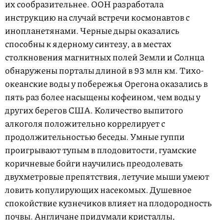
их сообразительнее. ООН разработала
инструкцию на случай встречи космонавтов с
инопланетянами. Черные дыры оказались
способны к ядерному синтезу, а в местах
столкновения магнитных полей Земли и Солнца
обнаружены порталы длиной в 93 млн км. Тихо­
океанские воды у побережья Орегона оказались в
пять раз более насыщены кофеином, чем воды у
других берегов США. Количество выпитого
алкоголя положительно коррелирует с
продолжительностью беседы. Умные гуппи
проигрывают тупым в плодовитости, гуамские
коричневые бойги научились преодолевать
двухметровые препятствия, летучие мыши умеют
ловить копулирующих насекомых. Душевное
спокойствие кузнечиков влияет на плодородность
почвы. Англичане придумали кристаллы,