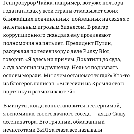
Генпрокурор Чайка, например, вот уже полтора
года на глазах у всей страны отмазывает своих
ближайших подчиненных, пойманных на связях с
нелегальным игровым бизнесом. В разгар
коррупционного скандала ему продлевают
полномочия на пять лет. Президент Путин,
рассуждая по телевизору о деле Pussy Riot,
говорит: «Я здесь ни при чем. Докатили до суда,
а суд залепил им двушечку. Нельзя подрывать
основы морали. Мы с чем останемся тогда?» Кто-то
из блогеров написал: «Вывесили из Кремля свою
портянку и размахивают ей».
В минуты, когда вонь становится нестерпимой,
я вспоминаю своего дачного соседа — дядю Сашу
ассенизатора. Его грязный, обмазанный
нечистотами ЗИЛ за глаза все называли