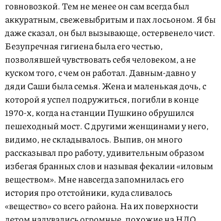
говновозкой. Тем не менее он сам всегда был
аккуратным, свежевыбритым и пах лосьоном. Я бы
даже сказал, он был вызывающе, остервенело чист.
Безупречная гигиена была его честью,
позволявшей чувствовать себя человеком, а не
куском того, с чем он работал. Давным-давно у
дяди Саши была семья. Жена и маленькая дочь, с
которой я успел подружиться, погибли в конце
1970-х,
когда на станции Пушкино обрушился
пешеходный мост. С другими женщинами у него,
видимо, не складывалось. Выпив, он много
рассказывал про работу, удивительным образом
избегая бранных слов и называя фекалии «иловым
веществом». Мне навсегда запомнилась его
история про отстойники, куда сливалось
«вещество» со всего района. На их поверхности
летом надувались огромные, похожие на НЛО