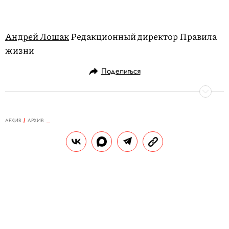
Андрей Лошак
Редакционный директор Правила
жизни
Поделиться
АРХИВ
АРХИВ
18.10.2012, 12:42
Хулить и лелеять
«Слава Сатане», «**ать призыв», «Я взорву
этот аэропорт» и другие проявления
свободы слова, которые признаны
законными в судах США, Европы и России.