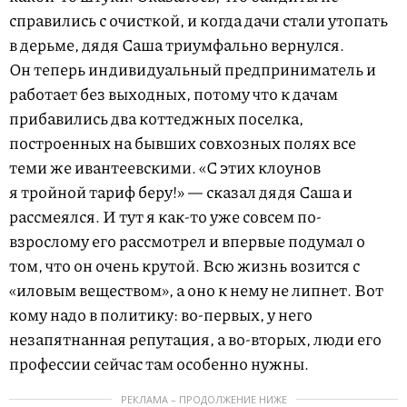
справились с очисткой, и когда дачи стали утопать
в дерьме, дядя Саша триумфально вернулся.
Он теперь индивидуальный предприниматель и
работает без выходных, потому что к дачам
прибавились два коттеджных поселка,
построенных на бывших совхозных полях все
теми же ивантеевскими. «С этих клоунов
я тройной тариф беру!» — сказал дядя Саша и
рассмеялся. И тут я как-то уже совсем по-
взрослому его рассмотрел и впервые подумал о
том, что он очень крутой. Всю жизнь возится с
«иловым веществом», а оно к нему не липнет. Вот
кому надо в политику: во-первых, у него
незапятнанная репутация, а во-вторых, люди его
профессии сейчас там особенно нужны.
РЕКЛАМА – ПРОДОЛЖЕНИЕ НИЖЕ