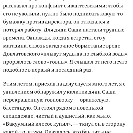
рассказал про конфликт с ивантеевскими; чтобы
его не уволили, нужно было подписать какую-то
бумажку против директора, он отказался и
потерял работу. Для дяди Саши настали трудные
времена. Однажды, когда я встретил его у
магазина, сквозь загадочное бормотание вроде
Довлатовского «плывут муды да по глыбкой воды»,
прорвалось слово «говны». Я слышал от него нечто
подобное в первый и последний раз.
Этим летом, приехав на дачу спустя много лет, я с
удивлением обнаружил у калитки дяди Саши
перекрашенную говновозку — оранжевую,
блестящую. Он стоял рядом в новенькой
спецодежде, чистый и душистый, как мыло.
«Вакуумный илосос купил», — ткнул он в сторону
какой-то штуки. Оказалось, что бандиты не