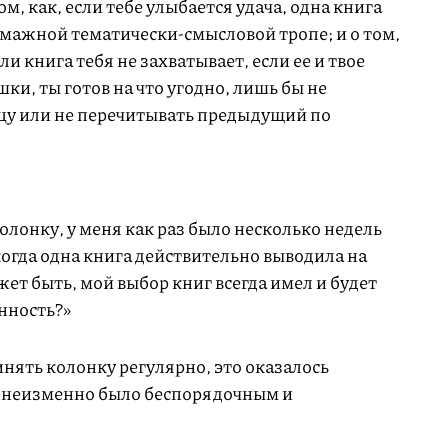
м, как, если тебе улыбается удача, одна книга
бумажной тематически-смысловой тропе; и о том,
ли книга тебя не захватывает, если ее и твое
шки, ты готов на что угодно, лишь бы не
цу или не перечитывать предыдущий по
колонку, у меня как раз было несколько недель
когда одна книга действительно выводила на
жет быть, мой выбор книг всегда имел и будет
нность?»
чинять колонку регулярно, это оказалось
ие неизменно было беспорядочным и