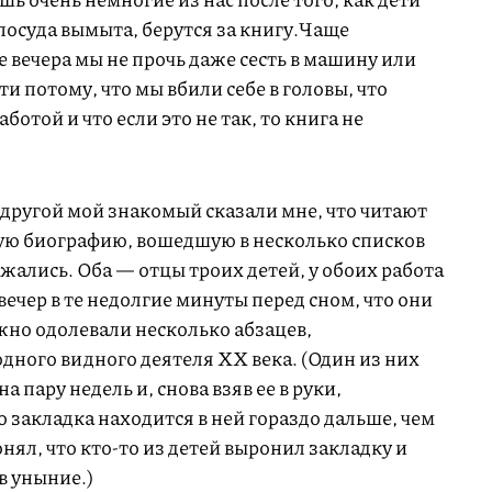
посуда вымыта, берутся за книгу.Чаще
 вечера мы не прочь даже сесть в машину или
ти потому, что мы вбили себе в головы, что
отой и что если это не так, то книга не
 другой мой знакомый сказали мне, что читают
ую биографию, вошедшую в несколько списков
ажались. Оба — отцы троих детей, у обоих работа
вечер в те недолгие минуты перед сном, что они
жно одолевали несколько абзацев,
дного видного деятеля XX века. (Один из них
а пару недель и, снова взяв ее в руки,
о закладка находится в ней гораздо дальше, чем
нял, что кто-то из детей выронил закладку и
 в уныние.)