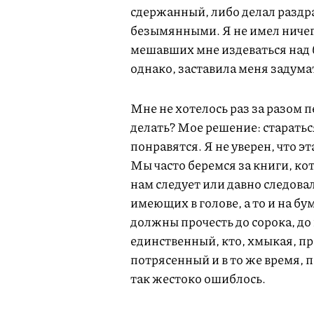
сдержанный, либо делал раздр
безымянными. Я не имел ничег
мешавших мне издеваться над 
однако, заставила меня задумат
Мне не хотелось раз за разом 
делать? Мое решение: старатьс
понравятся. Я не уверен, что э
Мы часто беремся за книги, кот
нам следует или давно следовал
имеющих в голове, а то и на бу
должны прочесть до сорока, до 
единственный, кто, хмыкая, п
потрясенный и в то же время, 
так жестоко ошиблось.