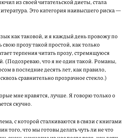
лючил из своей читательской диеты, стала
итература. Это категория наивысшего риска —
зык как таковой, и я каждый день провожу по
ь свою прозу такой простой, как только
атает терпения читать прозу, стремящуюся
й. (Подозреваю, что я не один такой. Романы,
ом в последние десять лет, как правило,
 сквозь сравнительно прозрачное стекло.)
орые мне нравятся, лучше. Я говорю только о
ется скучно.
лема, с которой сталкиваются в связи с книгами
ин того, что мы готовы делать чуть ли не что
ишь очень немногие из нас после того, как дети