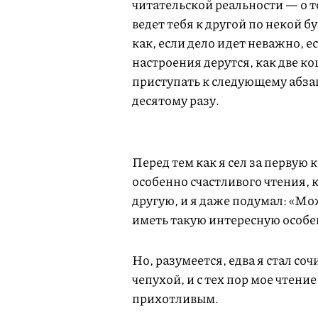
читательской реальности — о то
ведет тебя к другой по некой 
как, если дело идет неважно, ес
настроения дерутся, как две ко
приступать к следующему абза
десятому разу.
Перед тем как я сел за первую 
особенно счастливого чтения, 
другую, и я даже подумал: «Мо
иметь такую интересную особе
Но, разумеется, едва я стал со
чепухой, и с тех пор мое чтен
прихотливым.