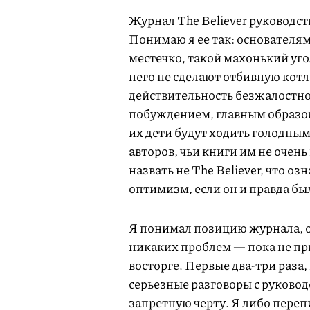
Журнал The Believer руководс
Понимаю я ее так: основателям
местечко, такой махонький угол
него не сделают отбивную кот
действительность безжалостно 
побуждением, главным образом
их дети будут ходить голодным
авторов, чьи книги им не очен
назвать не The Believer, что 
оптимизм, если он и правда был
Я понимал позицию журнала, о
никаких проблем — пока не при
восторге. Первые два-три раза,
серьезные разговоры с руковод
запретную черту. Я либо переп