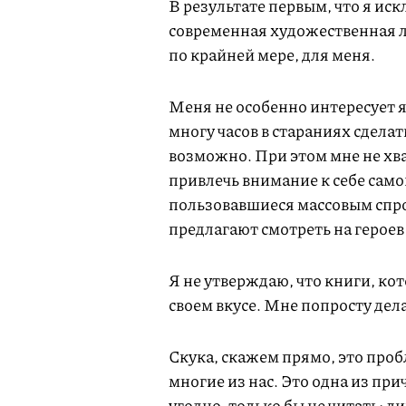
В результате первым, что я иск
современная художественная л
по крайней мере, для меня.
Меня не особенно интересует я
многу часов в стараниях сделат
возможно. При этом мне не хв
привлечь внимание к себе само
пользовавшиеся массовым спрос
предлагают смотреть на героев
Я не утверждаю, что книги, кот
своем вкусе. Мне попросту дела
Скука, скажем прямо, это проб
многие из нас. Это одна из прич
угодно, только бы не читать; л