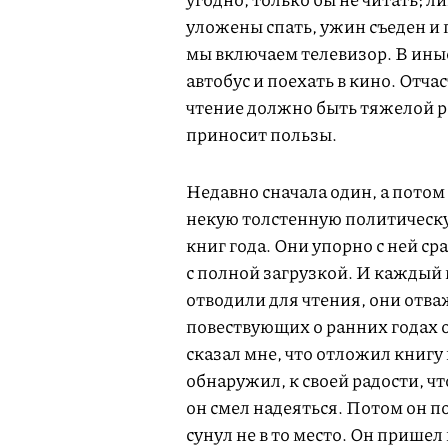
уложены спать, ужин съеден и 
мы включаем телевизор. В иные
автобус и поехать в кино. Отчас
чтение должно быть тяжелой раб
приносит пользы.
Недавно сначала один, а потом
некую толстенную политическ
книг года. Они упорно с ней ср
с полной загрузкой. И каждый 
отводили для чтения, они отва
повествующих о ранних годах о
сказал мне, что отложил книгу н
обнаружил, к своей радости, чт
он смел надеяться. Потом он по
сунул не в то место. Он пришел