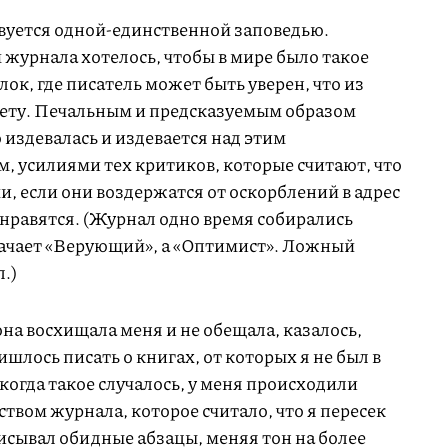
твуется одной-единственной заповедью.
 журнала хотелось, чтобы в мире было такое
ок, где писатель может быть уверен, что из
лету. Печальным и предсказуемым образом
издевалась и издевается над этим
, усилиями тех критиков, которые считают, что
и, если они воздержатся от оскорблений в адрес
ь нравятся. (Журнал одно время собирались
означает «Верующий», а «Оптимист». Ложный
.)
на восхищала меня и не обещала, казалось,
шлось писать о книгах, от которых я не был в
 когда такое случалось, у меня происходили
ством журнала, которое считало, что я пересек
исывал обидные абзацы, меняя тон на более