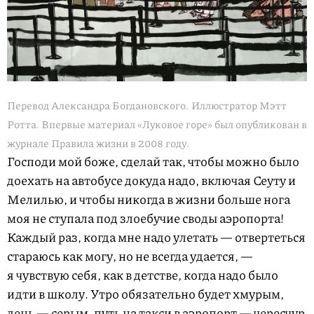
Перевод Александра Богдановского. Иллюстратор Мэтт
Ротта. Впервые материал «Луковое горе» был опубликован в
журнале Правила жизни в 2008 году.
Господи мой боже, сделай так, чтобы можно было
доехать на автобусе докуда надо, включая Сеуту и
Мелилью, и чтобы никогда в жизни больше нога
моя не ступала под злоебучие своды аэропорта!
Каждый раз, когда мне надо улетать — отвертеться
стараюсь как могу, но не всегда удается, —
я чувствую себя, как в детстве, когда надо было
идти в школу. Утро обязательно будет хмурым,
день — серым, путь на такси в аэропорт — чересчур