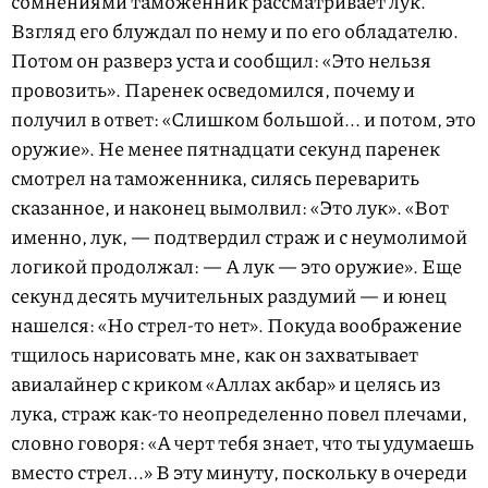
сомнениями таможенник рассматривает лук.
Взгляд его блуждал по нему и по его обладателю.
Потом он разверз уста и сообщил: «Это нельзя
провозить». Паренек осведомился, почему и
получил в ответ: «Слишком большой... и потом, это
оружие». Не менее пятнадцати секунд паренек
смотрел на таможенника, силясь переварить
сказанное, и наконец вымолвил: «Это лук». «Вот
именно, лук, — подтвердил страж и с неумолимой
логикой продолжал: — А лук — это оружие». Еще
секунд десять мучительных раздумий — и юнец
нашелся: «Но стрел-то нет». Покуда воображение
тщилось нарисовать мне, как он захватывает
авиалайнер с криком «Аллах акбар» и целясь из
лука, страж как-то неопределенно повел плечами,
словно говоря: «А черт тебя знает, что ты удумаешь
вместо стрел...» В эту минуту, поскольку в очереди