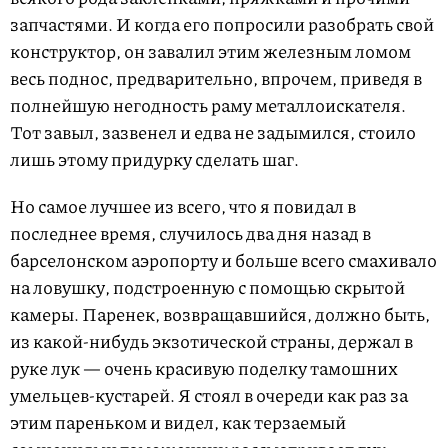
запчастями. И когда его попросили разобрать свой
конструктор, он завалил этим железным ломом
весь поднос, предварительно, впрочем, приведя в
полнейшую негодность раму металлоискателя.
Тот завыл, зазвенел и едва не задымился, стоило
лишь этому придурку сделать шаг.
Но самое лучшее из всего, что я повидал в
последнее время, случилось два дня назад в
барселонском аэропорту и больше всего смахивало
на ловушку, подстроенную с помощью скрытой
камеры. Паренек, возвращавшийся, должно быть,
из какой-нибудь экзотической страны, держал в
руке лук — очень красивую поделку тамошних
умельцев-кустарей. Я стоял в очереди как раз за
этим пареньком и видел, как терзаемый