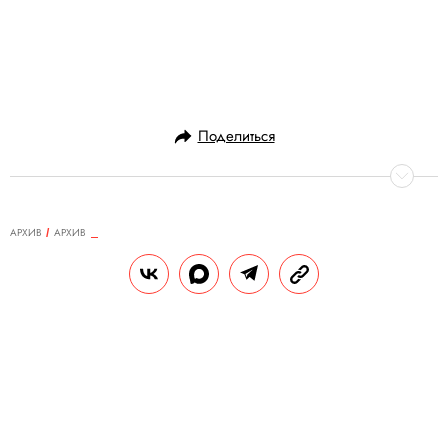
Поделиться
АРХИВ
АРХИВ
20.12.2013, 15:19
Работать с огоньком
Пиротехник Дмитрий, посвятивший 17 лет
организации салютов и фейерверков,
рассказывает о своей профессии и
клиентах — Борисе Ельцине, Никите