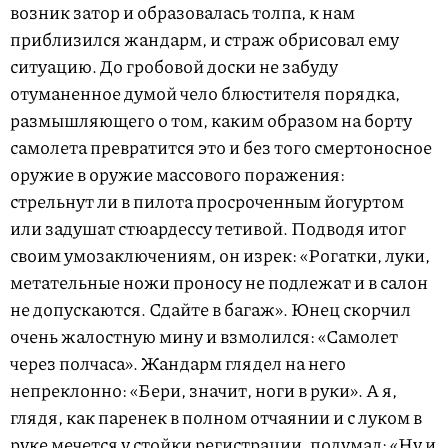
возник затор и образовалась толпа, к нам
приблизился жандарм, и страж обрисовал ему
ситуацию. До гробовой доски не забуду
отуманенное думой чело блюстителя порядка,
размышляющего о том, каким образом на борту
самолета превратится это и без того смертоносное
оружие в оружие массового поражения:
стрельнут ли в пилота просроченным йогуртом
или задушат стюардессу тетивой. Подводя итог
своим умозаключениям, он изрек: «Рогатки, луки,
метательные ножи проносу не подлежат и в салон
не допускаются. Сдайте в багаж». Юнец скорчил
очень жалостную мину и взмолился: «Самолет
через полчаса». Жандарм глядел на него
непреклонно: «Бери, значит, ноги в руки». А я,
глядя, как паренек в полном отчаянии и с луком в
руке мечется у стойки регистрации, подумал: «Ну и