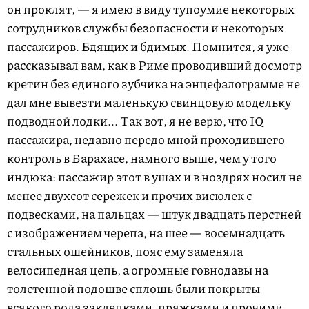
он проклят, — я имею в виду тупоумие некоторых
сотрудников службы безопасности и некоторых
пассажиров. Бдящих и бдимых. Помнится, я уже
рассказывал вам, как в Риме проводивший досмотр
кретин без единого зубчика на энцефалограмме не
дал мне вывезти маленькую свинцовую модельку
подводной лодки... Так вот, я не верю, что IQ
пассажира, недавно передо мной проходившего
контроль в Барахасе, намного выше, чем у того
индюка: пассажир этот в ушах и в ноздрях носил не
менее двухсот сережек и прочих висюлек с
подвесками, на пальцах — штук двадцать перстней
с изображением черепа, на шее — восемнадцать
стальных ошейников, пояс ему заменяла
велосипедная цепь, а огромные говнодавы на
толстенной подошве сплошь были покрыты
всякого рода заклепками, пряжками и прочими