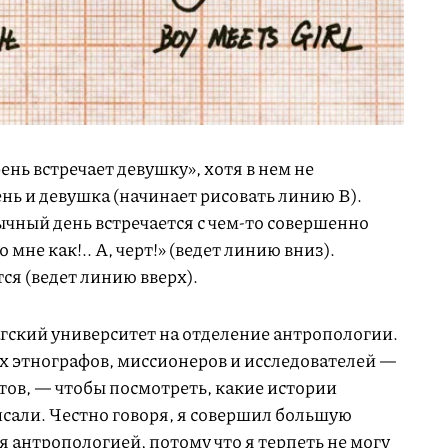
нь встречает девушку», хотя в нем не
нь и девушка (начинает рисовать линию B).
ычный день встречается с чем-то совершенно
мне как!.. А, черт!» (ведет линию вниз).
ся (ведет линию вверх).
агский университет на отделение антропологии.
х этнографов, миссионеров и исследователей —
ов, — чтобы посмотреть, какие истории
сали. Честно говоря, я совершил большую
я антропологией, потому что я терпеть не могу