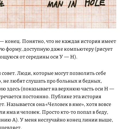
К — конец. Понятно, что не каждая история имеет
ю форму, доступную даже компьютеру (рисует
ющуюся от середины оси У — Н).
совет. Люди, которые могут позволить себе
о, не любят слушать про больных и бедных,
ю здесь (показывает на верхнюю часть оси Н —
встречается постоянно. Публике эта история
ет. Называется она «Человек в яме», хотя вовсе
ли яма и человек. Просто кто-то попал в беду,
линию A). У меня неслучайно конец линии выше,
ушевляет.