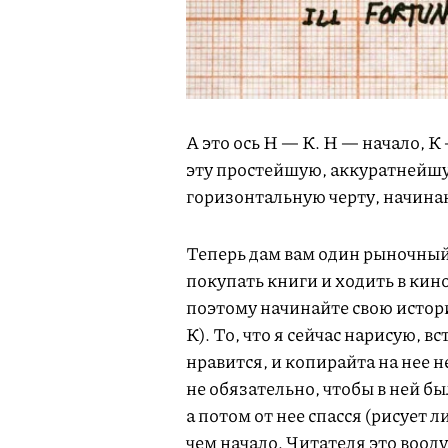
А это ось Н — К. Н — начало, 
эту простейшую, аккуратнейшу
горизонтальную черту, начина
Теперь дам вам один рыночный 
покупать книги и ходить в кин
поэтому начинайте свою истори
К). То, что я сейчас нарисую, 
нравится, и копирайта на нее н
не обязательно, чтобы в ней бы
а потом от нее спасся (рисует 
чем начало. Читателя это воод