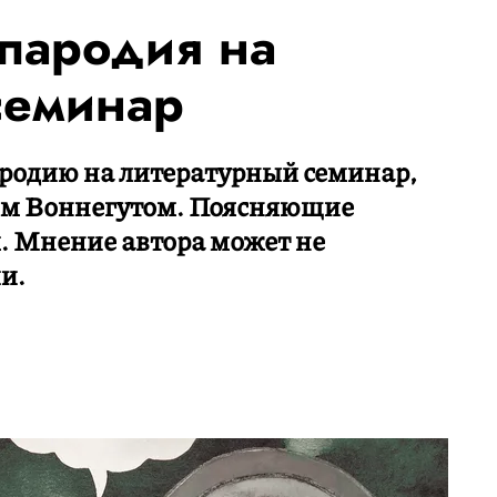
 пародия на
семинар
родию на литературный семинар,
ом Воннегутом. Поясняющие
. Мнение автора может не
и.