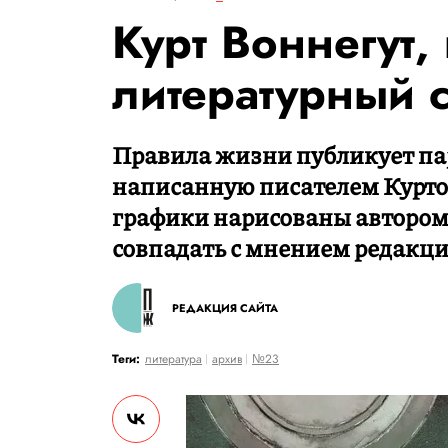
Курт Воннегут,
литературный 
Правила жизни публикует па
написанную писателем Курт
графики нарисованы автором
совпадать с мнением редакци
РЕДАКЦИЯ САЙТА
Теги:
литература
архив
№23