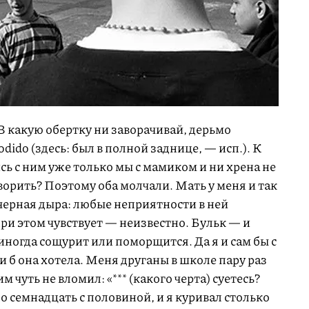
 В какую обертку ни заворачивай, дерьмо
odido (здесь: был в полной заднице, — исп.). К
ь с ним уже только мы с мамиком и ни хрена не
ворить? Поэтому оба молчали. Мать у меня и так
 черная дыра: любые неприятности в ней
при этом чувствует — неизвестно. Бульк — и
 иногда сощурит или поморщится. Да я и сам бы с
ли б она хотела. Меня друганы в школе пару раз
 чуть не вломил: «*** (какого черта) суетесь?
 семнадцать с половиной, и я куривал столько