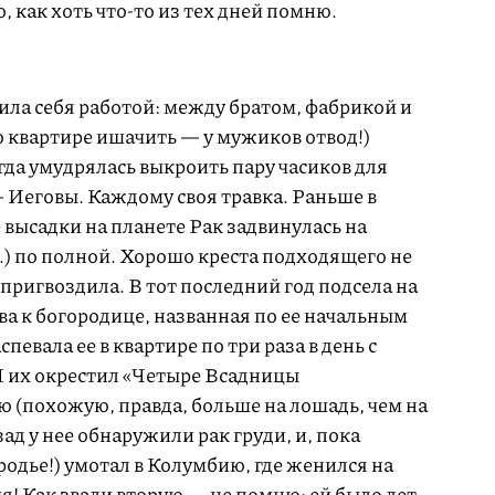
 как хоть что-то из тех дней помню.
ила себя работой: между братом, фабрикой и
о квартире ишачить — у мужиков отвод!)
егда умудрялась выкроить пару часиков для
— Иеговы. Каждому своя травка. Раньше в
е высадки на планете Рак задвинулась на
п.) по полной. Хорошо креста подходящего не
у пригвоздила. В тот последний год подсела на
ва к богородице, названная по ее начальным
певала ее в квартире по три раза в день с
Я их окрестил «Четыре Всадницы
 (похожую, правда, больше на лошадь, чем на
зад у нее обнаружили рак груди, и, пока
родье!) умотал в Колумбию, где женился на
я! Как звали вторую — не помню; ей было лет