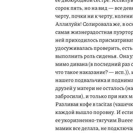
сорок пять, но на вид — все дев
черту, почки ни к черту, колен
Аллилуйя! Солировала же, в ос
самая жизнерадостная пуэртори
ней приходилось присматривать
удосуживалась проверить, есть 
выполнить роль сиденья. Она
мимо дивана (в последний раз с
что такое наказание? — исп.)),
нашего подвальчика и поднимать 
друзей у матери не осталось (н
забросили), и только при них м
Разливая кофе в tacitas (чашеч
каждой вышло поровну. И если 
ее укоризненно-тягучим Bueeee
мамик все делала, не подключа