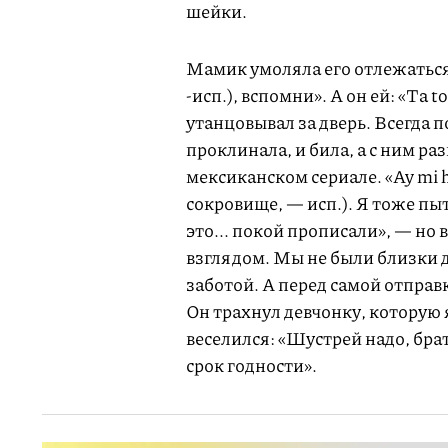
шейки.
Мамик умоляла его отлежаться.
-исп.), вспомни». А он ей: «Ta to
утанцовывал за дверь. Всегда п
проклинала, и била, а с ним раз
мексиканском сериале. «Ay mi hij
сокровище, — исп.). Я тоже пыт
это... покой прописали», — но
взглядом. Мы не были близки до
заботой. А перед самой отправк
Он трахнул девчонку, которую 
веселился: «Шустрей надо, брат
срок годности».