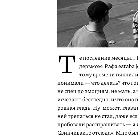
Т
е последние месяцы...
дерьмом: Рафа estaba j
тому времени нянчилис
понимали — что делать? что го
не спец по эмоциям, не мать, а
исчезают бесследно, и что она 
ровная гладь. Ну, может, глаза
ней трепаться не стал, даже ес
пробовали расспрашивать — я им
Свинчивайте отсюда». Мне было