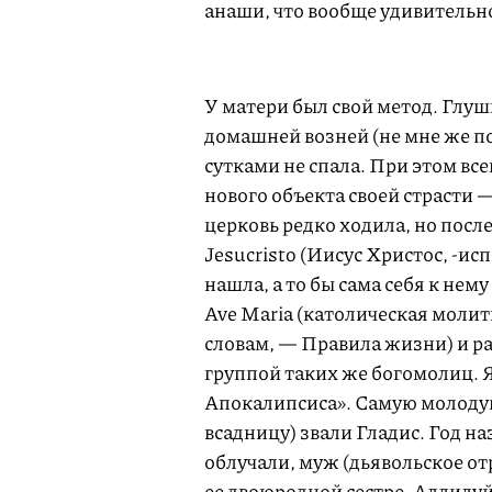
анаши, что вообще удивительно,
У матери был свой метод. Глуш
домашней возней (не мне же п
сутками не спала. При этом вс
нового объекта своей страсти 
церковь редко ходила, но посл
Jesucristo (Иисус Христос, -ис
нашла, а то бы сама себя к нем
Ave Maria (католическая молит
словам, — Правила жизни) и рас
группой таких же богомолиц. 
Апокалипсиса». Самую молодую
всадницу) звали Гладис. Год на
облучали, муж (дьявольское от
ее двоюродной сестре. Аллилуй