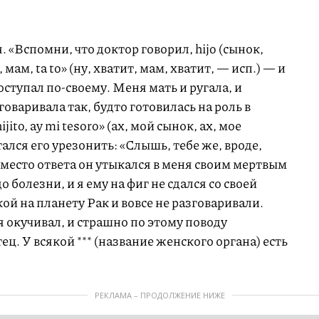
 «Вспомни, что доктор говорил, hijo (сынок,
, мам, ta to» (ну, хватит, мам, хватит, — исп.) — и
оступал по-своему. Меня мать и ругала, и
говаривала так, будто готовилась на роль в
ito, ay mi tesoro» (ах, мой сынок, ах, мое
ался его урезонить: «Слышь, тебе же, вроде,
 вместо ответа он утыкался в меня своим мертвым
 болезни, и я ему на фиг не сдался со своей
ой на планету Рак и вовсе не разговаривали.
я окучивал, и страшно по этому поводу
ец. У всякой *** (название женского органа) есть
РЕКЛАМА – ПРОДОЛЖЕНИЕ НИЖЕ