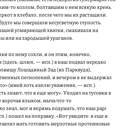
ким-то козлом, болтавшим о нем всякую хрень.
ркот в хлебало, после чего мы их растащили.
 будто мы совершали несусветную глупость.
 нашей усмиряющей хватки, смахивали на
ы или на зародышей ураганов.
лки по нему сохли, и он этим, конечно,
s (здесь: шлюх, — исп.) в наш подвал нередко
розвищу Лошадиный Зад (из Парквуда),
твенных песнопений, и вечером я не выдержал
peto» (имей хоть каплю уважения, — исп.).
ь знают, что я еще могу». Уходил на тусовки в
 ворочая языком, мыча что-то
о знал, мог и впрямь подумать, что наш papi
сп.) пошел на поправку. «Вот увидите: я еще и
аставлял мать готовить мерзотные протеиновые