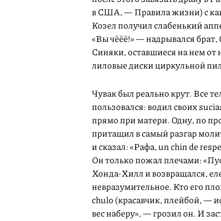
в США, — Правила жизни) с ка
Козел получил слабенький аппе
«Вы чёёё!» — надрывался брат,
Синяки, оставшиеся на нем от
лиловые диски циркульной пил
Чувак был реально крут. Все те
пользовался: водил своих sucia
прямо при матери. Одну, по п
притащил в самый разгар моли
и сказал: «Рафа, un chin de res
Он только пожал плечами: «Пуст
Хонда-Хилл и возвращался, еле
невразумительное. Кто его плох
chulo (красавчик, плейбой, — и
вес наберу», — грозил он. И з