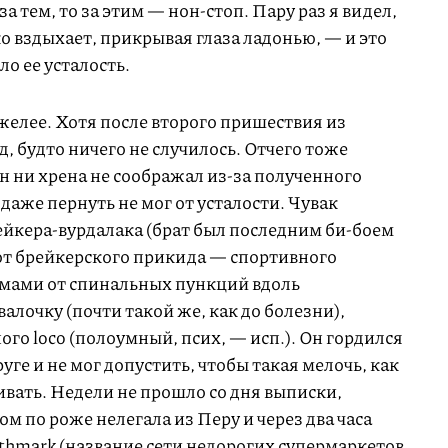
за тем, то за этим — нон-стоп. Пару раз я видел,
ко вздыхает, прикрывая глаза ладонью, — и это
о ее усталость.
желее. Хотя после второго пришествия из
, будто ничего не случилось. Отчего тоже
он ни хрена не соображал из-за полученного
 даже пернуть не мог от усталости. Чувак
рейкера-вурдалака (брат был последним би-боем
от брейкерского прикида — спортивного
амами от спинальных пункций вдоль
алочку (почти такой же, как до болезни),
го loco (полоумный, псих, — исп.). Он гордился
уге и не мог допустить, чтобы такая мелочь, как
вать. Недели не прошло со дня выписки,
ом по роже нелегала из Перу и через два часа
Pathmark (название сети недорогих супермаркетов