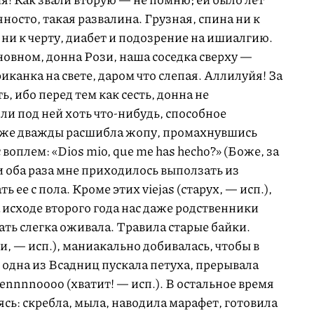
яносто, такая развалина. Грузная, спина ни к
и ни к черту, диабет и подозрение на ишиалгию.
новном, донна Рози, наша соседка сверху —
канка на свете, даром что слепая. Аллилуйя! За
, ибо перед тем как сесть, донна не
ли под ней хоть что-нибудь, способное
 уже дважды расшибла жопу, промахнувшись
 воплем: «Dios mio, que me has hecho?» (Боже, за
 и оба раза мне приходилось выползать из
ее с пола. Кроме этих viejas (старух, — исп.),
а исходе второго года нас даже родственники
ать слегка оживала. Травила старые байки.
ки, — исп.), маниакально добивалась, чтобы в
одна из Всадниц пускала петуха, прерывала
nnnnoooo (хватит! — исп.). В остальное время
ясь: скребла, мыла, наводила марафет, готовила