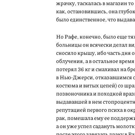
жрачку, таскалась в магазин то 
как, остановившись, она глубо
было единственное, что выдавал
Но Рафе, конечно, было еще тя
больницы он всячески делал вид
сносило крышу, ибо часть дня 
облучения, а в остальное время
потерял 36 кг и смахивал на б
в Нью-Джерси, отказавшимся 
костюма и витых цепей) со шр
позвоночника и походкой вразв
выдававшей в нем стопроцентно
репутацией первого психа в окр
рак, помешала ему ее поддержи
а он уже успел садануть молотк
после этого завязать драку в 