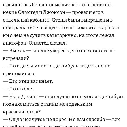
проявились бензиновые пятна. Полицейские —
некие Олмстед и Джонсон — провели его в
отдельный кабинет. Стены были выкрашены в
нейтрально-белый цвет, точно комната старалась
ни о чем не судить категорично; на столе лежал
диктофон. Олмстед сказал:
— Вы как — вполне уверены, что никогда его не
встречали?
— По идее, я мог его где-нибудь видеть, но не
припоминаю.
— Его отец вас знает.
— По школе.
— Ну, а Джилл — она случайно не могла где-нибудь
познакомиться с таким молоденьким
красавчиком, а?
— Он до нее чуток не дорос. Но вам спасибо — век
не забуду, что вы мне эту говенную мысль