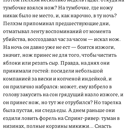
тумбочке взялся нож? На тумбочке, где ножу
никак было не место, и, как нарочно, в ту ночь?
Пелхэм припоминал предшествующие дни,
отматывал ленту воспоминаний от момента
убийства, воссоздавал час за часом — искал нож.
На ночь он давно уже не ест — боится изжоги,
значит, нож принес не для того, чтобы чистить
яблоки или резать сыр. Правда, на днях они
принимали гостей: посидели небольшой
компанией за виски и копченой индейкой, и
он прилично набрался: может, ему взбрело в
голову закусить на сон грядущий назло изжоге, и
он принес нож, но тут же отрубился? Но тарелка
была пустая, ни следа еды. А днем раньше они
ездили ловить форель на Спринг-ривер: туман в
низинах, полные корзины микижи... Снасть