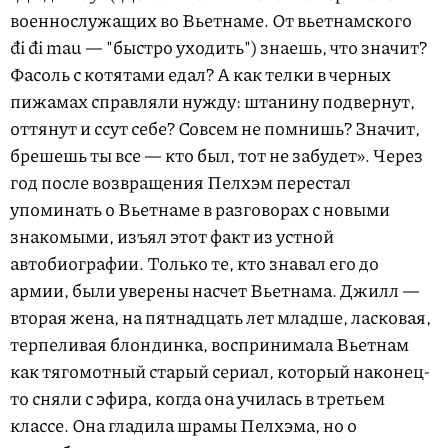
военнослужащих во Вьетнаме. От вьетнамского
đi đi mau — "быстро уходить") знаешь, что значит?
Фасоль с котятами едал? А как телки в черных
пижамах справляли нужду: штанину подвернут,
оттянут и ссут себе? Совсем не помнишь? Значит,
брешешь ты все — кто был, тот не забудет». Через
год после возвращения Пелхэм перестал
упоминать о Вьетнаме в разговорах с новыми
знакомыми, изъял этот факт из устной
автобиографии. Только те, кто знавал его до
армии, были уверены насчет Вьетнама. Джилл —
вторая жена, на пятнадцать лет младше, ласковая,
терпеливая блондинка, воспринимала Вьетнам
как тягомотный старый сериал, который наконец-
то сняли с эфира, когда она училась в третьем
классе. Она гладила шрамы Пелхэма, но о