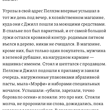
Угрозы в свой адрес Пелхэм впервые услышал в
тот же день под вечер, в хозяйственном магазине,
куда они с Джилл пошли за моющими средствами.
В спальне пол был паркетный, и от самой большой
лужи остался кровяной контур: родимым пятном
въелся в дерево, никак не счищался. В магазине,
кроме них, был только один покупатель, мужчина
в зеленой рубашке, на нагрудном кармане —
нашивка с именем. Стоял и шептался с продавцом.
Пелхэм и Джилл подошли к прилавку и заняли
очередь, нагруженные упаковками абразивной
пасты, мыла «Мэрфи» и наборами специальных
мочалок. Услышали: «убили, зарезали, точно
борова по осени» и поняли: это про них. Стояли
молча, не проронили ни слова, дожидались, пока