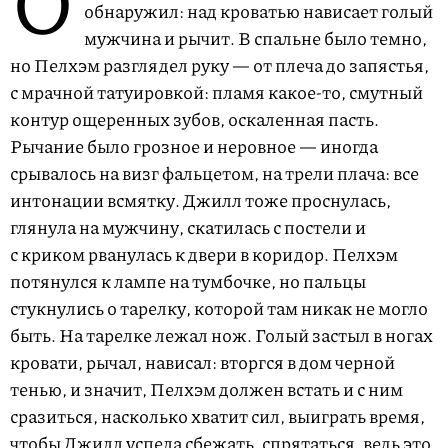
О
обнаружил: над кроватью нависает голый
мужчина и рычит. В спальне было темно,
но Пелхэм разглядел руку — от плеча до запястья,
с мрачной татуировкой: пламя какое-то, смутный
контур ощеренных зубов, оскаленная пасть.
Рычание было грозное и неровное — иногда
срывалось на визг фальцетом, на трели плача: все
интонации всмятку. Джилл тоже проснулась,
глянула на мужчину, скатилась с постели и
с криком рванулась к двери в коридор. Пелхэм
потянулся к лампе на тумбочке, но пальцы
стукнулись о тарелку, которой там никак не могло
быть. На тарелке лежал нож. Голый застыл в ногах
кровати, рычал, нависал: вторгся в дом черной
тенью, и значит, Пелхэм должен встать и с ним
сразиться, насколько хватит сил, выиграть время,
чтобы Джилл успела сбежать, спрятаться, ведь это