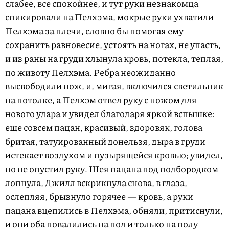
слабее, все спокойнее, и тут руки незнакомца
спикировали на Пелхэма, мокрые руки ухватили
Пелхэма за плечи, словно бы помогая ему
сохранить равновесие, устоять на ногах, не упасть,
и из раны на груди хлынула кровь, потекла, теплая,
по животу Пелхэма. Ребра неожиданно
высвободили нож, и, мигая, включился светильник
на потолке, а Пелхэм отвел руку с ножом для
нового удара и увидел благодаря яркой вспышке:
еще совсем пацан, красивый, здоровяк, голова
бритая, татуированный донельзя, дыра в груди
истекает воздухом и пузырящейся кровью; увидел,
но не опустил руку. Шея пацана под подбородком
лопнула, Джилл вскрикнула снова, в глаза,
ослепляя, брызнуло горячее — кровь, а руки
пацана вцепились в Пелхэма, обняли, притиснули,
и они оба повалились на пол и только на полу