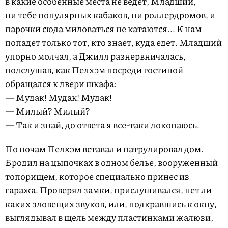
в какие особенные места не ведет, Младший,
ни тебе популярных кабаков, ни роллердромов, и
парочки сюда миловаться не катаются... К нам
попадет только тот, кто знает, куда едет. Младший
упорно молчал, а Джилл разнервничалась,
подслушав, как Пелхэм посреди гостиной
обращался к двери шкафа:
— Мудак! Мудак! Мудак!
— Милый? Милый?
— Так и знай, до ответа я все-таки докопаюсь.
По ночам Пелхэм вставал и патрулировал дом.
Бродил на цыпочках в одном белье, вооруженный
топорищем, которое специально принес из
гаража. Проверял замки, прислушивался, нет ли
каких зловещих звуков, или, подкравшись к окну,
выглядывал в щель между пластинками жалюзи,