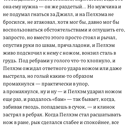
она ему нужна — он же раздетый... Но мужчина и
не подумал гнаться за Джилл, и на Пелхэма не
бросился, не атаковал, хотя мог бы, давно мог бы
воспользоваться обстоятельствами и оглушить его,
запросто, но вместо этого просто стоял и рычал,
опустив руки по швам, пряча ладони, и Пелхэм
живо подскочил к нему с ножом, вонзил сталь в
грудь. Под ребрами у голого что-то хлопнуло, и
Пелхэм ожидал ответного удара ножом или даже
выстрела, но голый каким-то образом
промахнулся — практически в упор,
а промахнулся, ну и ну — и Пелхэм ударил ножом
еще раз, и раздалось «бам» — так бывает, когда,
забивая гвоздь, попадаешь в сучок, — и клинок
застрял в ребрах. Когда Пелхэм стал расшатывать
нож в ране, рык сделался слабее и спокойнее, все