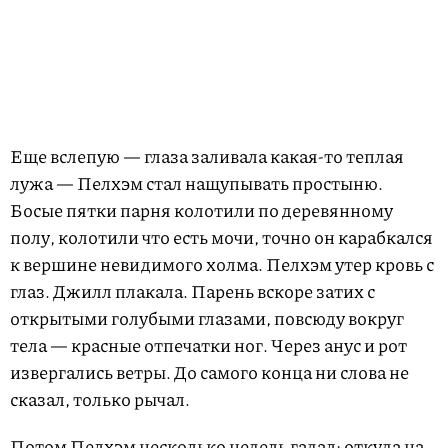
Еще вслепую — глаза заливала какая-то теплая
лужа — Пелхэм стал нащупывать простыню.
Босые пятки парня колотили по деревянному
полу, колотили что есть мочи, точно он карабкался
к вершине невидимого холма. Пелхэм утер кровь с
глаз. Джилл плакала. Парень вскоре затих с
открытыми голубыми глазами, повсюду вокруг
тела — красные отпечатки ног. Через анус и рот
извергались ветры. До самого конца ни слова не
сказал, только рычал.
Потом Пелхэм несколько недель гадал: откуда на