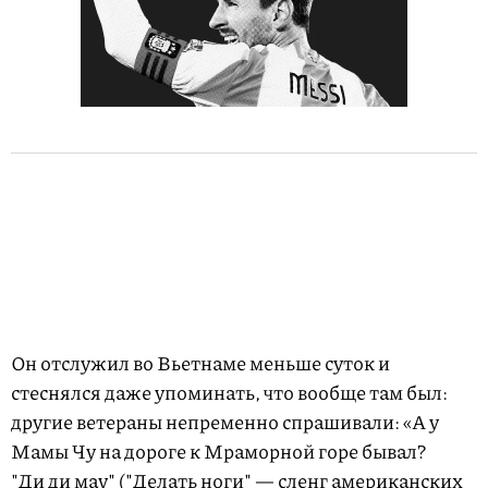
Он отслужил во Вьетнаме меньше суток и
стеснялся даже упоминать, что вообще там был:
другие ветераны непременно спрашивали: «А у
Мамы Чу на дороге к Мраморной горе бывал?
"Ди ди мау" ("Делать ноги" — сленг американских