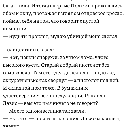
багажника. И тогда впервые Пелхэм, прижавшись
лбом к окну, провожая взглядом отцовское кресло,
поймал себя на том, что говорит с пустой
комнатой:
— Будь ты проклят, мудак: убийцей меня сделал.
Полицейский сказал:
— Вот, нашли снаружи, за углом дома, у того
высокого куста. Старый добрый пистолет без
самовзвода. Там его одежда лежала — надо же,
аккуратненько так свернул — а пистолет под ней.
И складной нож тоже. В бумажнике
удостоверение: военнослужащий, Рэндолл
Дэвис — вам это имя ничего не говорит?
— Моего одноклассника так звали.
— Ну, этот — нового поколения. Дэвис-младший,
значит.