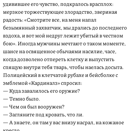
удивившее его чувство, подкралось врасплох:
мерзкое торжествующее злорадство, звериная
радость: «Смотрите все, на меня напал
безымянный захватчик, мы дрались до последнего
вздоха, и вот мой недруг лежит убитый в честном
бою». Иногда мужчины мечтают о таком моменте,
шансе на освященное обычаями насилие, часе,
когда дозволено отпереть клетку и выпустить
спящую внутри тебя тварь, чтобы наелась досыта.
Полицейский в клетчатой рубахе и бейсболке с
эмблемой «Кардиналз» спросил:
— Куда завалилось его оружие?
— Темно было.
— Чем он был вооружен?
— Загляните под кровать, что ли.
— А знаете, он там у вас внизу насрал, на кожаное
кресло.