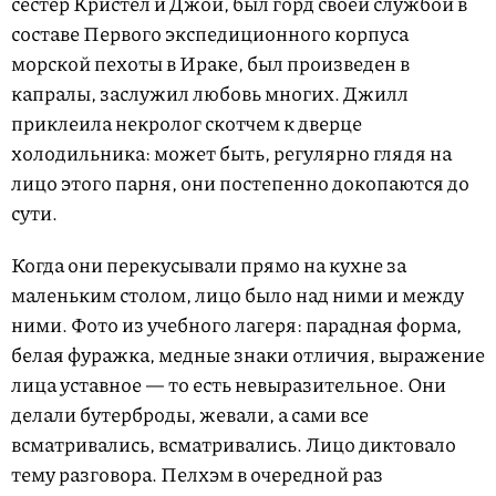
сестер Кристел и Джой, был горд своей службой в
составе Первого экспедиционного корпуса
морской пехоты в Ираке, был произведен в
капралы, заслужил любовь многих. Джилл
приклеила некролог скотчем к дверце
холодильника: может быть, регулярно глядя на
лицо этого парня, они постепенно докопаются до
сути.
Когда они перекусывали прямо на кухне за
маленьким столом, лицо было над ними и между
ними. Фото из учебного лагеря: парадная форма,
белая фуражка, медные знаки отличия, выражение
лица уставное — то есть невыразительное. Они
делали бутерброды, жевали, а сами все
всматривались, всматривались. Лицо диктовало
тему разговора. Пелхэм в очередной раз