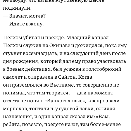
подкинули.
— Значит, могла?
— Идите в жопу.
Пелхэм убивал и прежде. Младший капрал
Пелхэм служил на Окинаве и дожидался, пока ему
стукнет восемнадцать, и на следующий день после
дня рождения, который дал ему право участвовать
в боевых действиях, был усажен в толстобрюхий
самолет и отправлен в Сайгон. Когда
он приземлялся во Вьетнаме, то совершенно не
понимал, что там творится, — да и на момент
отлета не понял. «Банкоголовые», как прозвали
морпехов, топтались у судовой лавки, ожидая
назначения, и один капрал сказал им: «Вам,
ребята, повезло, поедете на юг, там более-менее