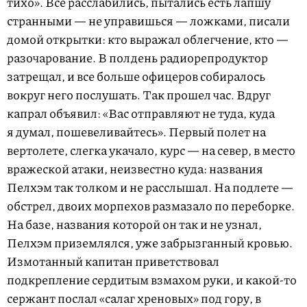
тихо». Все расслабились, пытались есть лапшу
странными — не управишься — ложками, писали
домой открытки: кто выражал облегчение, кто —
разочарование. В полдень радиорепродуктор
затрещал, и все больше офицеров собиралось
вокруг него послушать. Так прошел час. Вдруг
капрал объявил: «Вас отправляют не туда, куда
я думал, пошевеливайтесь». Первый полет на
вертолете, слегка укачало, курс — на север, в место
вражеской атаки, неизвестно куда: названия
Пелхэм так толком и не расслышал. На подлете —
обстрел, двоих морпехов размазало по переборке.
На базе, названия которой он так и не узнал,
Пелхэм приземлялся, уже забрызганный кровью.
Измотанный капитан приветствовал
подкрепление сердитым взмахом руки, и какой-то
сержант послал «салаг хреновых» под гору, в