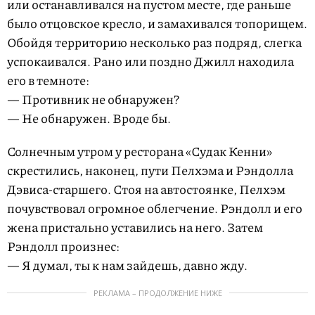
или останавливался на пустом месте, где раньше
было отцовское кресло, и замахивался топорищем.
Обойдя территорию несколько раз подряд, слегка
успокаивался. Рано или поздно Джилл находила
его в темноте:
— Противник не обнаружен?
— Не обнаружен. Вроде бы.
Солнечным утром у ресторана «Судак Кенни»
скрестились, наконец, пути Пелхэма и Рэндолла
Дэвиса-старшего. Стоя на автостоянке, Пелхэм
почувствовал огромное облегчение. Рэндолл и его
жена пристально уставились на него. Затем
Рэндолл произнес:
— Я думал, ты к нам зайдешь, давно жду.
РЕКЛАМА – ПРОДОЛЖЕНИЕ НИЖЕ