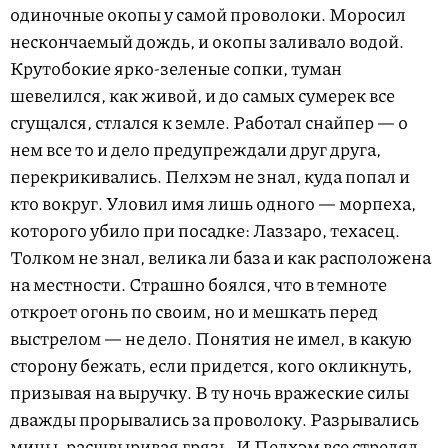
одиночные окопы у самой проволоки. Моросил
нескончаемый дождь, и окопы заливало водой.
Крутобокие ярко-зеленые сопки, туман
шевелился, как живой, и до самых сумерек все
сгущался, стлался к земле. Работал снайпер — о
нем все то и дело предупреждали друг друга,
перекрикивались. Пелхэм не знал, куда попал и
кто вокруг. Уловил имя лишь одного — морпеха,
которого убило при посадке: Лаззаро, техасец.
Толком не знал, велика ли база и как расположена
на местности. Страшно боялся, что в темноте
откроет огонь по своим, но и мешкать перед
выстрелом — не дело. Понятия не имел, в какую
сторону бежать, если придется, кого окликнуть,
призывая на выручку. В ту ночь вражеские силы
дважды прорывались за проволоку. Разрывались
мины, расшвыривая грязь. И Пелхэм все стрелял,