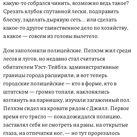
какую-то собрался чинить, возможно ведь такое?
Срезать клубок спутанной лески, подправить
блесну, заделать дырявую сеть... или сделать
какое-то другое таинственное дело по хозяйству,
а какое — совсем из головы вылетело.
Дом заполонили полицейские. Пелхэм жил среди
лесов и лугов, но недавно стал считаться
обитателем Уэст-Тейбла: административные
границы города расширили; и вот теперь
городские полицейские — кто в форме, кто в
штатском — громко топали, наклонялись
взглянуть на парнишку, изучали загаженный пол.
Пелхэм сидел на кровати рядом с Джилл. Первое
время его трясло — пока дожидался полицию,
заставлял себя не смотреть на раны, на открытые
глаза, на отпечатки ног, — но тут прорезалось