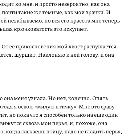
одит ко мне, и просто невероятно, как она
, почти такие же темные, как мои зрачки. И
 ней незабываемо, но вся его красота мне теперь
льшая крючковатость это искупает.
 От ее прикосновения мой хвост распушается.
ается, шуршит. Наклоняю к ней голову, и она
о она меня узнала. Но нет, конечно. Опять
огодя я освою «милую птичку». Мне это сразу
ит, но пока что я способен только на еще один
вижутся сквозь мои перья, и, похоже, она
о, когда ласкаешь птицу, надо не гладить перья,