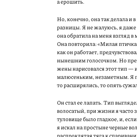
а ерошить.
Но, конечно, она так делала и 
разницы. Я не жалуюсь, я даже 
она обратила на меня взгляд в 
Она повторила: «Милая птичка»
как он работает, предчувствова
нынешним голосочком. Но прежд
жены нарисовался этот тип — и
малюсеньким, незаметным. Я по
то расширялись, то опять сужа
Он стал ее лапать. Тип выгляд
волосатый, при жизни я часто з
туловище было гладкое, и, если
я искал на простыне черные воло
распроклятая тяга к спаривани