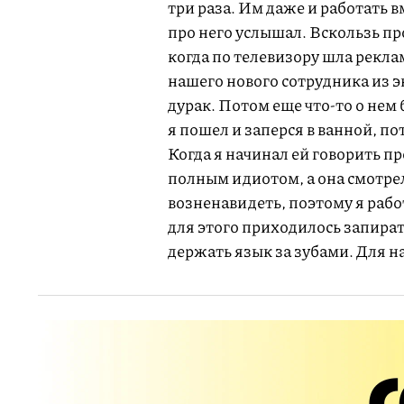
три раза. Им даже и работать в
про него услышал. Вскользь про
когда по телевизору шла рекла
нашего нового сотрудника из э
дурак. Потом еще что-то о нем 
я пошел и заперся в ванной, по
Когда я начинал ей говорить пр
полным идиотом, а она смотрел
возненавидеть, поэтому я рабо
для этого приходилось запират
держать язык за зубами. Для н