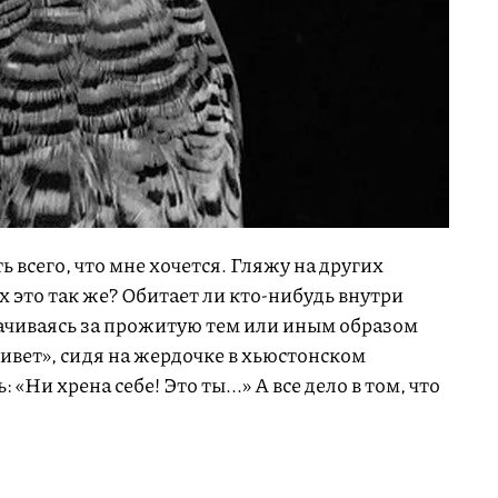
ь всего, что мне хочется. Гляжу на других
х это так же? Обитает ли кто-нибудь внутри
лачиваясь за прожитую тем или иным образом
­вет», сидя на жердочке в хьюстонском
 «Ни хрена себе! Это ты...» А все дело в том, что