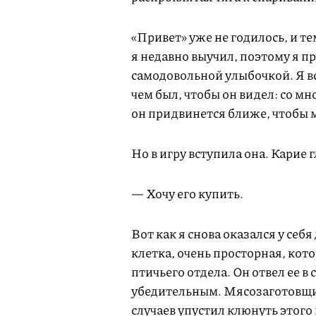
«Привет» уже не годилось, и те
я недавно выучил, поэтому я пр
самодовольной улыбочкой. Я вс
чем был, чтобы он видел: со мн
он придвинется ближе, чтобы 
Но в игру вступила она. Карие 
— Хочу его купить.
Вот как я снова оказался у себ
клетка, очень просторная, кот
птичьего отдела. Он отвел ее в
убедительным. Мясозаготовщик
случаев упустил клюнуть этого 