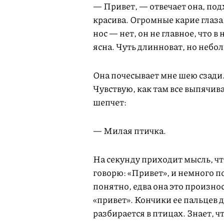
— Привет, — отвечает она, подх
красива. Огромные карие глаза
нос — нет, он не главное, что в
ясна. Чуть длинноват, но небо
Она почесывает мне шею сзади.
Чувствую, как там все выпячив
шепчет:
— Милая птичка.
На секунду приходит мысль, чт
говорю: «Привет», и немного п
понятно, едва она это произнос
«привет». Кончики ее пальцев д
разбирается в птицах. Знает, чт