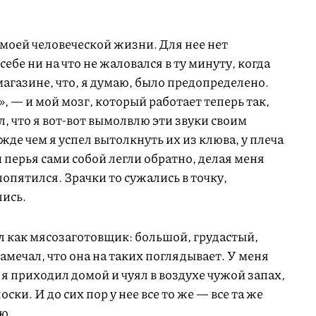
в моей человеческой жизни. Для нее нет
себе ни на что не жаловался в ту минуту, когда
магазине, что, я думаю, было предопределено.
, — и мой мозг, который работает теперь так,
л, что я вот-вот вымолвлю эти звуки своим
е чем я успел вытолкнуть их из клюва, у плеча
 перья сами собой легли обратно, делая меня
пятился. Зрачки то сужались в точку,
лись.
ел как мясозаготовщик: большой, грудастый,
амечал, что она на таких поглядывает. У меня
 я приходил домой и чуял в воздухе чужой запах,
ски. И до сих пор у нее все то же — все та же
ю.