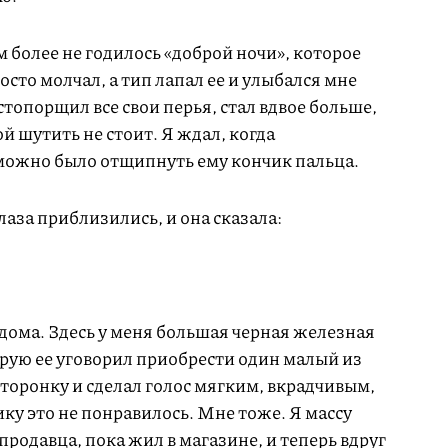
м более не годилось «доброй ночи», которое
осто молчал, а тип лапал ее и улыбался мне
топорщил все свои перья, стал вдвое больше,
ой шутить не стоит. Я ждал, когда
можно было отщипнуть ему кончик пальца.
глаза приблизились, и она сказала:
я дома. Здесь у меня большая черная железная
орую ее уговорил приобрести один малый из
 сторонку и сделал голос мягким, вкрадчивым,
у это не понравилось. Мне тоже. Я массу
продавца, пока жил в магазине, и теперь вдруг