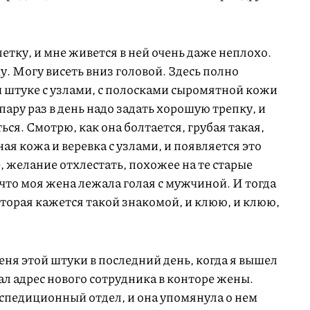
етку, и мне живется в ней очень даже неплохо.
у. Могу висеть вниз головой. Здесь полно
й штуке с узлами, с полосками сыромятной кожи
ару раз в день надо задать хорошую трепку, и
ься. Смотрю, как она болтается, грубая такая,
я кожа и веревка с узлами, и появляется это
, желание отхлестать, похожее на те старые
 что моя жена лежала голая с мужчиной. И тогда
оторая кажется такой знакомой, и клюю, и клюю,
еня этой штуки в последний день, когда я вышел
ал адрес нового сотрудника в конторе жены.
кспедиционный отдел, и она упомянула о нем