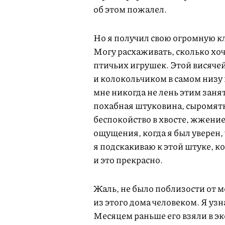
об этом пожалел.
Но я получил свою огромную кл
Могу расхаживать, сколько хоч
птичьих игрушек. Этой висяче
и колокольчиком в самом низу п
мне никогда не лень этим занят
похабная штуковина, сыромятна
беспокойство в хвосте, жжение
ощущения, когда я был уверен,
я подскакиваю к этой штуке, к
и это прекрасно.
Жаль, не было поблизости от м
из этого дома человеком. Я узн
Месяцем раньше его взяли в э