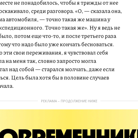
месте не понадобилось, чтобы я трижды от нее
скакивало, среди разговора. «О, — сказала она,
ма автомобиля, — точно такая же машина у
кспедиционного. Точно такая же». Ну я ведь не
было, потом еще что-то, и после третьего раза
тому что надо было уже кончать бесноваться.
о эти свои переживания, я чувствовал себя
а на меня так, словно запросто могла
тал над собой — старался молчать, даже если
ься. Цель была хотя бы в половине случаев
ачала.
РЕКЛАМА – ПРОДОЛЖЕНИЕ НИЖЕ