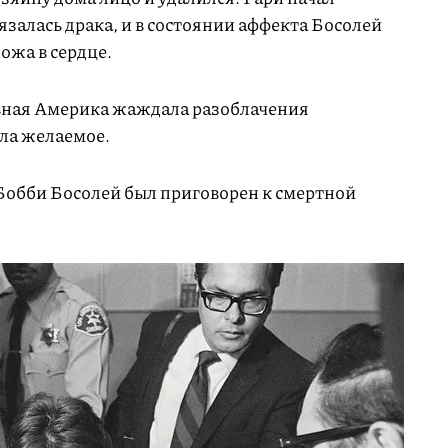
залась драка, и в состоянии аффекта Босолей
ожа в сердце.
ивная Америка жаждала разоблачения
ила желаемое.
 Бобби Босолей был приговорен к смертной