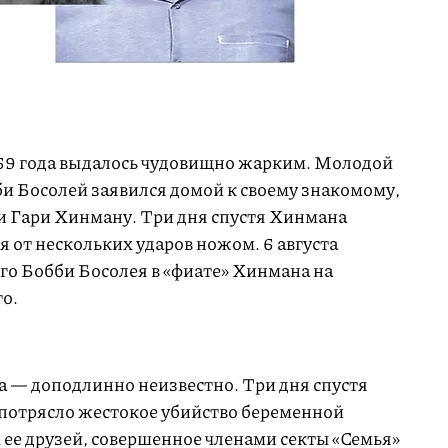
969 года выдалось чудовищно жарким. Молодой
и Босолей заявился домой к своему знакомому,
 Гари Хинману. Три дня спустя Хинмана
 от нескольких ударов ножом. 6 августа
о Бобби Босолея в «фиате» Хинмана на
го.
 — доподлинно неизвестно. Три дня спустя
 потрясло жестокое убийство беременной
 ее друзей, совершенное членами секты «Семья»