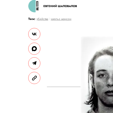
ЕВГЕНИЙ ШАПОВАЛОВ
Теги:
убийства
чарльз мэнсон