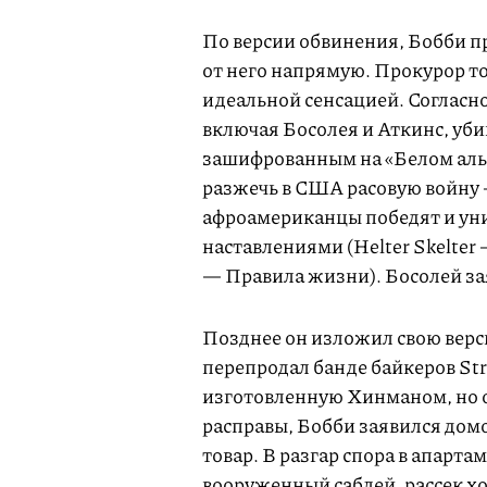
По версии обвинения, Бобби п
от него напрямую. Прокурор т
идеальной сенсацией. Согласн
включая Босолея и Аткинс, уб
зашифрованным на «Белом альб
разжечь в США расовую войну 
афроамериканцы победят и унич
наставлениями (Helter Skelter 
— Правила жизни). Босолей зая
Позднее он изложил свою верс
перепродал банде байкеров Str
изготовленную Хинманом, но о
расправы, Бобби заявился домо
товар. В разгар спора в апарт
вооруженный саб­лей, рассек х