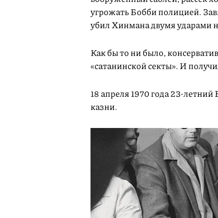
угрожать Бобби полицией. Завя
убил Хинмана двумя ударами н
Как бы то ни было, консерват
«сатанинской секты». И получ
18 апреля 1970 года 23-летний
казни.