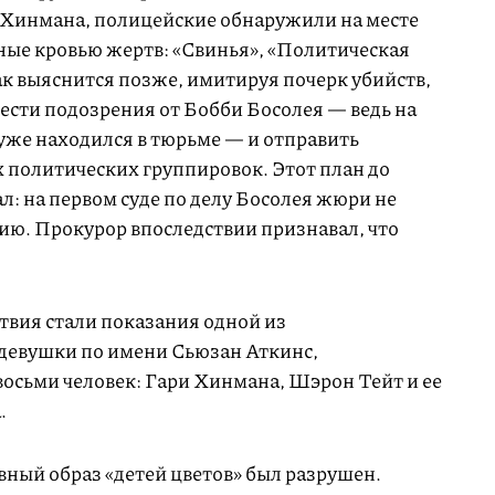
е Хинмана, полицейские обнаружили на месте
ные кровью жертв: «Свинья», «Политическая
ак выяснится позже, имитируя почерк убийств,
ести подозрения от Бобби Босолея — ведь на
уже находился в тюрьме — и отправить
 политических группировок. Этот план до
: на первом суде по делу Босолея жюри не
ию. Прокурор впоследствии признавал, что
твия стали показания одной из
девушки по имени Сьюзан Аткинс,
восьми человек: Гари Хинмана, Шэрон Тейт и ее
.
­ный образ «детей цветов» был разрушен.