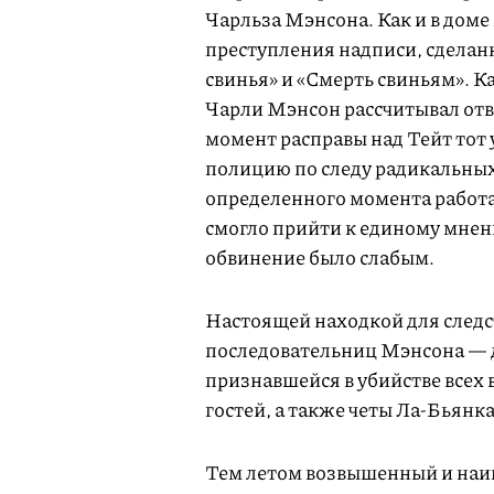
Чарльза Мэнсона. Как и в дом
преступления надписи, сделан
свинья» и «Смерть свиньям». К
Чарли Мэнсон рассчитывал отв
момент расправы над Тейт тот 
полицию по следу радикальных
определенного момента работал
смогло прийти к единому мнен
обвинение было слабым.
Настоящей находкой для следс
последовательниц Мэнсона — 
признавшейся в убийстве всех 
гостей, а также четы Ла-Бьянка
Тем летом возвышенный и наив