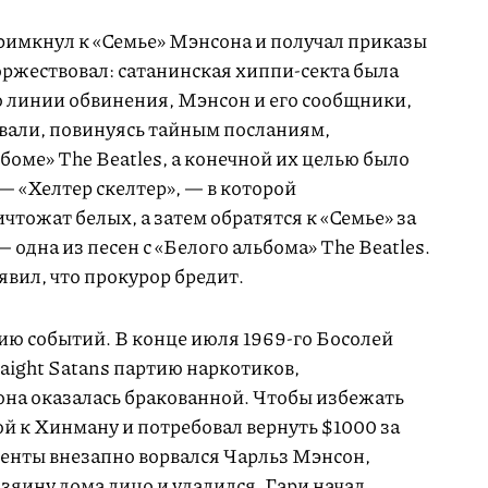
римкнул к «Семье» Мэнсона и получал приказы
оржествовал: сатанинская хиппи-секта была
о линии обвинения, Мэнсон и его сообщники,
ивали, повинуясь тайным посланиям,
оме» The Beatles, а конечной их целью было
— «Хелтер скелтер», — в которой
тожат белых, а затем обратятся к «Семье» за
— одна из песен с «Белого альбома» The Beatles.
вил, что прокурор бредит.
ию событий. В конце июля 1969-го Босолей
aight Satans партию наркотиков,
на оказалась бракованной. Чтобы избежать
й к Хинману и потребовал вернуть $1000 за
аменты внезапно ворвался Чарльз Мэнсон,
озяину дома лицо и удалился. Гари начал