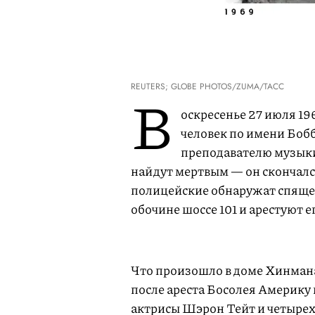
REUTERS; GLOBE PHOTOS/ZUMA/ТАСС
В
оскресенье 27 июля 1
человек по имени Бобб
преподавателю музыки
найдут мертвым — он скончался
полицейские обнаружат спящег
обочине шоссе 101 и арестуют е
Что произошло в доме Хинмана
после ареста Босолея Америку
актрисы Шэрон Тейт и четырех