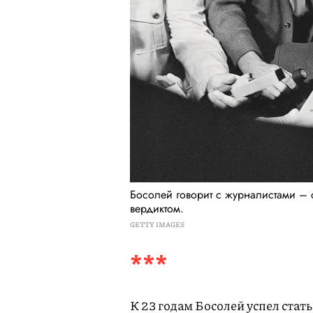
Босолей говорит с журналистами – 
вердиктом.
GETTY IMAGES
***
К 23 годам Босолей успел стат