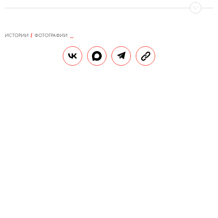
ИСТОРИИ
ФОТОГРАФИИ
11.08.2019, 12:55
Автомобили, похожие на
космические корабли:​ концепт-
кары, созданные в Италии с 1968
по 1979 годы
Британский фотограф Джеймс Болл(James
Ball), известный под псевдонимом
Docubyte, объездил итальянские музеи в
поисках необычных концептуальных
автомобилей, которые так и не ушли в
серийное производство. С помощью
ретуши он воссоздал их первозданный вид