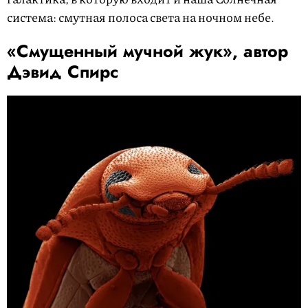
система: смутная полоса света на ночном небе.
«Смущенный мучной жук», автор
Дэвид Спирс