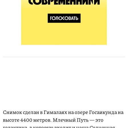
Снимок сделан в Гималаях на озере Госаикунда на
высоте 4400 метров. Млечный Путь — это
галактика, в которую входит и наша Солнечная