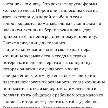
соседнюю комнату. Это рождает другие формы
женского гнева. Порой они выплескиваются на
третью сторону, а порой, особенно если
сопровождаются изматывающими скандалами и
насилием, женщина берет в руки нож и удар
приходится по непосредственному виновнику.
Также в ситуации длительного
свидетельствования измен своего партнера
женщины оказываются, исходя из страха
потерять, в надежде перетомить соперницу,
которая однажды ему надоест, или из
соображения «детям нужен отец» — еще один
пласт нашей грустной реальности, когда женщины
понимают, что если мизерные алименты они и
получат, то уж общаться с ребенком отца мало что
заставит, и терпят — ради того, чтобы у ребенка
была полная семья. Хотя давно известно, что