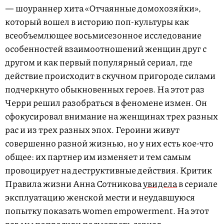
— шоураннер хита «Отчаянные домохозяйки»,
который вошел в историю поп-культуры как
всеобъемлющее восьмисезонное исследование
особенностей взаимоотношений женщин друг с
другом и как первый популярный сериал, где
действие происходит в скучном пригороде силами
подчеркнуто обыкновенных героев. На этот раз
Черри решил разобраться в феномене измен. Он
сфокусировал внимание на женщинах трех разных
рас и из трех разных эпох. Героини живут
совершенно разной жизнью, но у них есть кое-что
общее: их партнер им изменяет и тем самым
провоцирует на деструктивные действия. Критик
Правила жизни Анна Сотникова
увидела
в сериале
эксплуатацию женской мести и неудавшуюся
попытку показать women empowerment. На этот