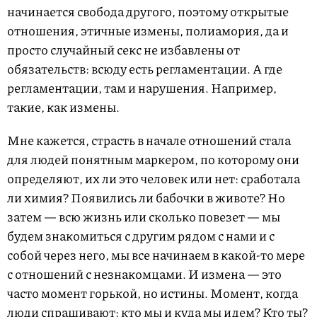
начинается свобода другого, поэтому открытые
отношения, этичные измены, полиамория, да и
просто случайный секс не избавлены от
обязательств: всюду есть регламентации. А где
регламентации, там и нарушения. Например,
такие, как измены.
Мне кажется, страсть в начале отношений стала
для людей понятным маркером, по которому они
определяют, их ли это человек или нет: сработала
ли химия? Появились ли бабочки в животе? Но
затем — всю жизнь или сколько повезет — мы
будем знакомиться с другим рядом с нами и с
собой через него, мы все начинаем в какой-то мере
с отношений с незнакомцами. И измена — это
часто момент горькой, но истины. Момент, когда
люди спрашивают: кто мы и куда мы идем? Кто ты?