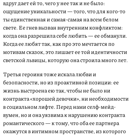
вдруг дает ей то, чего у нее так и не было:
ощущение уникальности — того, что для кого-то
ты единственная и самая-самая на всем белом
свете. Ее гнев вызван внутренним конфликтом:
когда она разрешила себе любить — ее обманули.
Когда ее любят так, как про это мечтается по
мотивам сказок, это лишает ее той идентичности
светской львицы, которую она строила много лет.
Третья героиня тоже искала любви и
безопасности, но из проактивной позиции: ее
жизнь выстроена ею так, чтобы не было ни
контракта «хорошей девочки», ни необходимости
в социальном лифте. Перед нами селф-мейд-
вумен, но и она уязвима к нарушению контракта
романтического — к тому, что оба ее партнера
окажутся в интимном пространстве, из которого