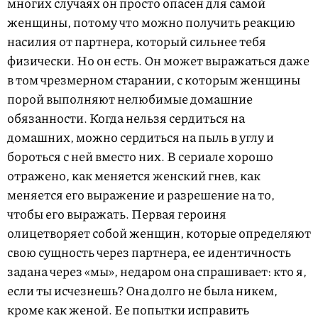
многих случаях он просто опасен для самой
женщины, потому что можно получить реакцию
насилия от партнера, который сильнее тебя
физически. Но он есть. Он может выражаться даже
в том чрезмерном старании, с которым женщины
порой выполняют нелюбимые домашние
обязанности. Когда нельзя сердиться на
домашних, можно сердиться на пыль в углу и
бороться с ней вместо них. В сериале хорошо
отражено, как меняется женский гнев, как
меняется его выражение и разрешение на то,
чтобы его выражать. Первая героиня
олицетворяет собой женщин, которые определяют
свою сущность через партнера, ее идентичность
задана через «мы», недаром она спрашивает: кто я,
если ты исчезнешь? Она долго не была никем,
кроме как женой. Ее попытки исправить