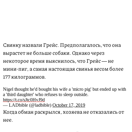
Свинку назвали Грейс. Предполагалось, что она
вырастет не больше собаки. Однако через
некоторое время выяснилось, что Грейс ― не
мини-пиг, а самая настоящая свинья весом более
177 килограммов.
Nigel thought he'd bought his wife a 'micro pig' but ended up with
a 'third daughter' who refuses to sleep outside.
https://t.co/sJtc0HvJ9d
— LADbible (@ladbible)
October 17, 2019
Когда обман раскрылся, хозяева не отказались от
нее.