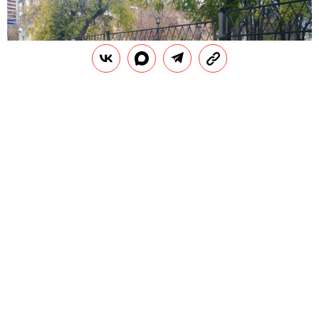
НОВОСИБИРСКАЯ СЛУЖБА ЭВАКУАЦИИ «АСТ-54» / VK
В
Новосибирске установили небольшой
забор, который отгораживает другой
забор. Фотографии с ограждениями
опубликовали
в местном паблике «Новосибирская
служба эвакуации "АСТ-54".