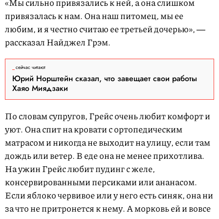
«Мы сильно привязались к ней, а она слишком
привязалась к нам. Она наш питомец, мы ее
любим, и я честно считаю ее третьей дочерью», ―
рассказал Найджел Грэм.
сейчас читают
Юрий Норштейн сказал, что завещает свои работы
Хаяо Миядзаки
По словам супругов, Грейс очень любит комфорт и
уют. Она спит на кровати с ортопедическим
матрасом и никогда не выходит на улицу, если там
дождь или ветер. В еде она не менее прихотлива.
На ужин Грейс любит пудинг с желе,
консервированными персиками или ананасом.
Если яблоко червивое или у него есть синяк, она ни
за что не притронется к нему. А морковь ей и вовсе