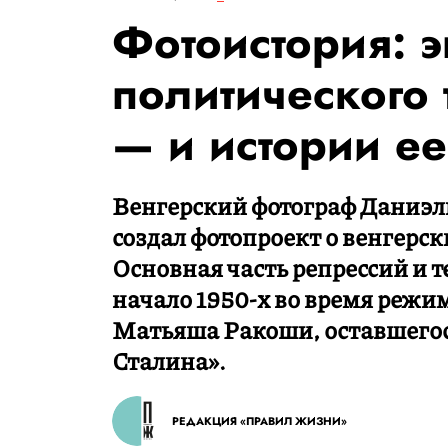
Фотоистория: э
политического 
— и истории ее
Венгерский фотограф Даниэл
создал фотопроект о венгерс
Основная часть репрессий и т
начало 1950-х во время режи
Матьяша Ракоши, оставшегос
Сталина».
РЕДАКЦИЯ «ПРАВИЛ ЖИЗНИ»