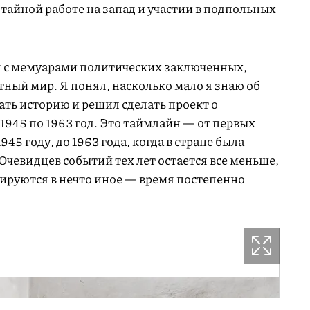
 тайной работе на запад и участии в подпольных
ся с мемуарами политических заключенных,
ный мир. Я понял, насколько мало я знаю об
чать историю и решил сделать проект о
 1945 по 1963 год. Это таймлайн — от первых
45 году, до 1963 года, когда в стране была
чевидцев событий тех лет остается все меньше,
ируются в нечто иное — время постепенно