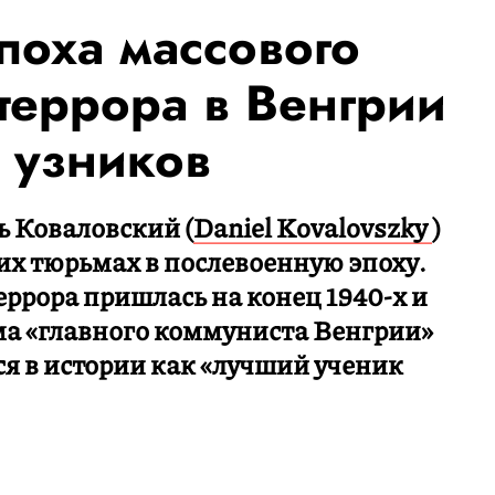
поха массового
террора в Венгрии
 узников
ь Коваловский (
Daniel Kovalovszky
)
ких тюрьмах в послевоенную эпоху.
еррора пришлась на конец 1940-х и
ма «главного коммуниста Венгрии»
я в истории как «лучший ученик