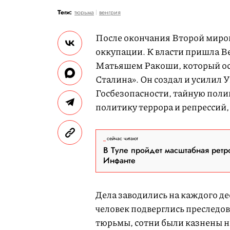
Теги:
тюрьма
венгрия
После окончания Второй миров
оккупации. К власти пришла Ве
Матьяшем Ракоши, который ост
Сталина». Он создал и усилил 
Госбезопасности, тайную полиц
политику террора и репрессий
сейчас читают
В Туле пройдет масштабная ретр
Инфанте
Дела заводились на каждого де
человек подверглись преследов
тюрьмы, сотни были казнены н