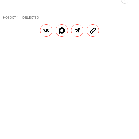
НОВОСТИ
ОБЩЕСТВО
17.01.2020, 10:09
Путин назвал некоторые решения
ЕСПЧ в отношении России «явно
неправовыми»
Выступая на встрече с членами рабочей
группы по внесению изменений в
Конституцию, президент объяснил это
«соблазном поуправлять Россией со
стороны».
РЕДАКЦИЯ «ПРАВИЛ ЖИЗНИ»
Теги:
политика
законы