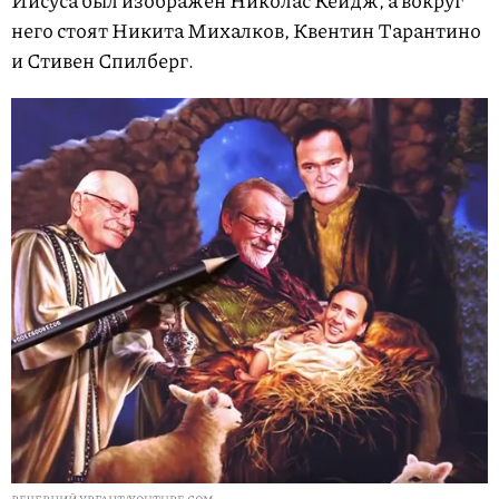
Иисуса был изображен Николас Кейдж, а вокруг
него стоят Никита Михалков, Квентин Тарантино
и Стивен Спилберг.