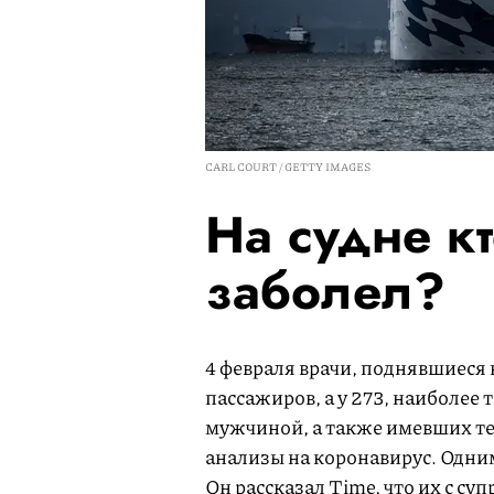
CARL COURT / GETTY IMAGES
На судне к
заболел?
4 февраля врачи, поднявшиеся 
пассажиров, а у 273, наиболее
мужчиной, а также имевших те
анализы на коронавирус. Одни
Он рассказал Time, что их с су