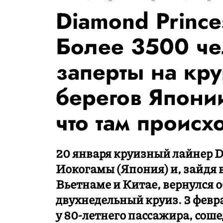
Diamond Prince
Более 3500 че
заперты на кр
берегов Япони
что там происх
20 января круизный лайнер D
Иокогамы (Япония) и, зайдя в
Вьетнаме и Китае, вернулся 
двухнедельный круиз. 3 февр
у 80-летнего пассажира, соше