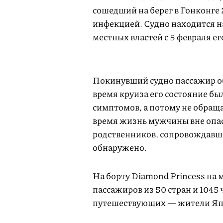
сошедший на берег в Гонконге
инфекцией. Судно находится н
местных властей с 5 февраля е
Покинувший судно пассажир обр
время круиза его состояние бы
симптомов, а потому не обращ
время жизнь мужчины вне опа
родственников, сопровождавши
обнаружено.
На борту Diamond Princess на
пассажиров из 50 стран и 1045
путешествующих — жители Яп