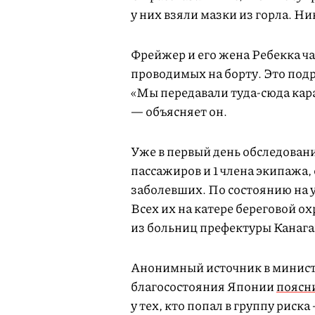
у них взяли мазки из горла. Н
Фрейжер и его жена Ребекка ча
проводимых на борту. Это под
«Мы передавали туда-сюда кара
— объясняет он.
Уже в первый день обследован
пассажиров и 1 члена экипажа
заболевших. По состоянию на 
Всех их на катере береговой о
из больниц префектуры Канага
Анонимный источник в министе
благосостояния Японии
поясн
у тех, кто попал в группу рис