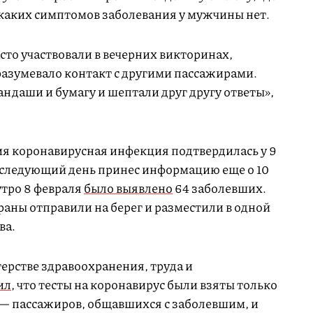
икаких симптомов заболевания у мужчины нет.
сто участвовали в вечерних викторинах,
разумевало контакт с другими пассажирами.
ндаши и бумагу и шептали друг другу ответы»,
ия коронавирусная инфекция подтвердилась у 9
, следующий день принес информацию еще о 10
утро 8 февраля
было выявлено
64 заболевших.
храны отправили на берег и разместили в одной
ва.
рстве здравоохранения, труда и
ил
, что тесты на коронавирус были взяты только
ка — пассажиров, общавшихся с заболевшим, и