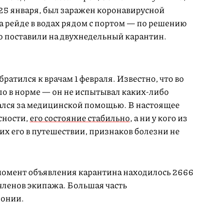
 25 января, был заражен коронавирусной
а рейде в водах рядом с портом — по решению
го поставили на двухнедельный карантин.
атился к врачам 1 февраля. Известно, что во
ло в норме — он не испытывал каких-либо
ался за медицинской помощью. В настоящее
сности,
его состояние стабильно
, а ни у кого из
х его в путешествии, признаков болезни не
 момент объявления карантина находилось 2666
 членов экипажа. Большая часть
онии.