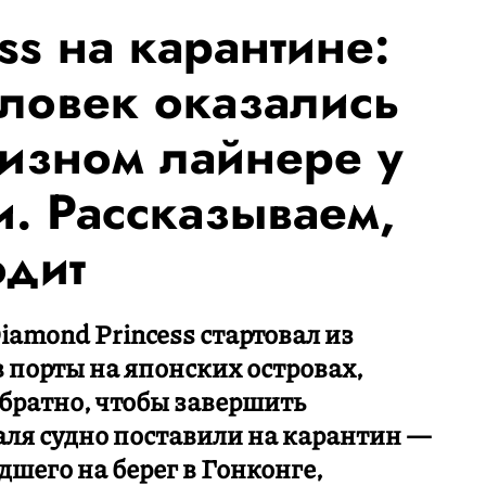
ss на карантине:
ловек оказались
уизном лайнере у
и. Рассказываем,
одит
iamond Princess стартовал из
 порты на японских островах,
обратно, чтобы завершить
аля судно поставили на карантин —
дшего на берег в Гонконге,