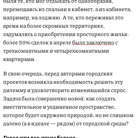
были те, кто мог отдыхать от однообразия,
перемещаясь из спальни в кабинет, а из кабинета,
например, на лоджию. А те, кто переживал это
время на более скромных территориях,
задумались о приобретении просторного жилья:
более 50% сделок в апреле
было заключено
с
трехкомнатными и четырехкомнатными
квартирами.
В свою очередь, перед авторами городских
проектов возникла необходимость решить эту
дилемму и удовлетворить изменившийся спрос.
Задача была совершенно новой: как создать
вместительное и уединенное пространство,
которое будет окружено природой, но не слишком
далеко (а в идеале — рядом) от городской среды?
Город или лес: ищем баланс