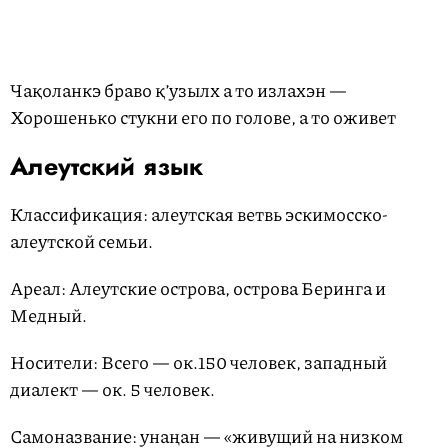
Чақоланкэ браво қ’узылх а то излахэн —
Хорошенько стукни его по голове, а то оживет
Алеутский язык
Классификация: алеутская ветвь эскимосско-
алеутской семьи.
Ареал: Алеутские острова, острова Беринга и
Медный.
Носители: Всего — ок.150 человек, западный
диалект — ок. 5 человек.
Самоназвание: унаңан — «живущий на низком