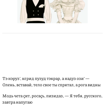
Тэ нэруз’, кεрид пузуд тэкрар, а надуз ози’ —
Олень, вставай, тело свое ты спрятал, а рога видны
Модь чета çит, росаçь, пизидаз, — Я тебя, русского,
завтра напугаю