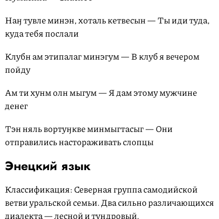
Наӈ тувле минэн, хоталь кетвесын — Ты иди туда,
куда тебя послали
Клубн ам этипалаг минэгум — В клуб я вечером
пойду
Ам ти хунм олн мыгум — Я дам этому мужчине
денег
Тэн няль вортуӈкве минмыгтасыг — Они
отправились настораживать слопцы
Энецкий язык
Классификация: Северная группа самодийской
ветви уральской семьи. Два сильно различающихся
диалекта — лесной и тундровый.