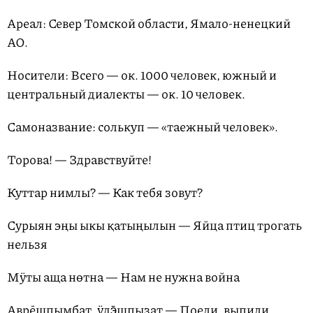
Ареал: Север Томской области, Ямало-ненецкий
АО.
Носители: Всего — ок. 1000 человек, южный и
центральный диалекты — ок. 10 человек.
Самоназвание: солькуп — «таежный человек».
Торова! — Здравствуйте!
Куттар нимлы? — Как тебя зовут?
Сурыян эңы ыкы қатыңылын — Яйца птиц трогать
нельзя
Мӱты аща нөтна — Нам не нужна война
Аврēшпымбат, ӱдэ̄шпызат — Поели, выпили