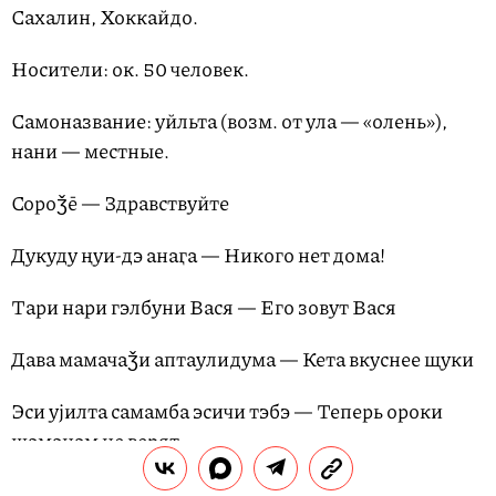
Сахалин, Хоккайдо.
Носители: ок. 50 человек.
Самоназвание: уйльта (возм. от ула — «олень»),
нани — местные.
Сороǯē — Здравствуйте
Дукуду ңуи-дэ анаӷа — Никого нет дома!
Тари нари гэлбуни Вася — Его зовут Вася
Дава мамачаǯи аптаулидума — Кета вкуснее щуки
Эси уjилта самамба эсичи тэбэ — Теперь ороки
шаманам не верят
Би боjомбо сēндуни даппēлами — Я медведя за