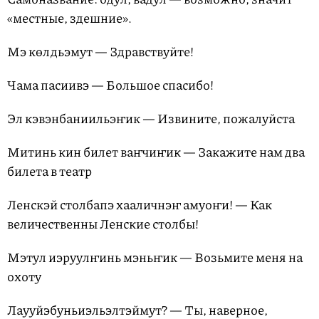
«местные, здешние».
Мэ көлдьэмут — Здравствуйте!
Чама пасиивэ — Большое спасибо!
Эл кэвэнбаниильэҥик — Извините, пожалуйста
Митинь кин билет ваҥчиҥик — Закажите нам два
билета в театр
Ленскэй столбапэ хааличнэҥ амуоҥи! — Как
величественны Ленские столбы!
Мэтул иэруулҥинь мэньҥик — Возьмите меня на
охоту
Лаууйэбуньиэльэлтэймут? — Ты, наверное,