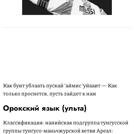
Как буит ублаать пускай ‘аймис ’уйааит — Как
только проснется, пусть зайдет к нам
Орокский язык (ульта)
Классификация: нанийская подгруппа тунгусской
группы тунгусо-маньчжурской ветви Ареал: