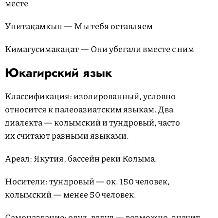
месте
Унитақамкын — Мы тебя оставляем
Кимагусимакаңат — Они убегали вместе с ним
Юкагирский язык
Классификация: изолированный, условно
относится к палеоазиатским языкам. Два
диалекта — колымский и тундровый, часто
их считают разными языками.
Ареал: Якутия, бассейн реки Колыма.
Носители: тундровый — ок. 150 человек,
колымский — менее 50 человек.
Самоназвание: одул, вадул — возможно, значит