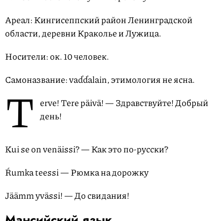
Ареал: Кингисеппский район Ленинградской
области, деревни Краколье и Лужица.
Носители: ок. 10 человек.
Самоназвание: vaďďalain, этимология не ясна.
T
erve! Tere päivä! — Здравствуйте! Добрый
день!
Kui se on venäissi? — Как это по-русски?
Ŕumka teessi — Рюмка на дорожку
Jäämm yvässi! — До свидания!
Мансийский язык