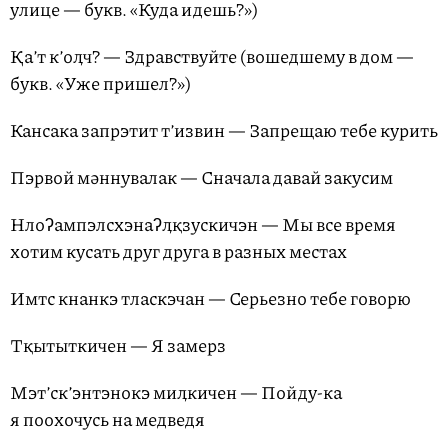
улице — букв. «Куда идешь?»)
Қа’т к’оӆч? — Здравствуйте (вошедшему в дом —
букв. «Уже пришел?»)
Кансака запрэтит т’извин — Запрещаю тебе курить
Пэрвой мәннувалак — Сначала давай закусим
Нлоʔампэлсхэнаʔӆқзускичэн — Мы все время
хотим кусать друг друга в разных местах
Имтс кнанкэ тласкэчан — Серьезно тебе говорю
Тқытыткичен — Я замерз
Мэт’ск’энтэнокэ миӆкичен — Пойду-ка
я поохочусь на медведя