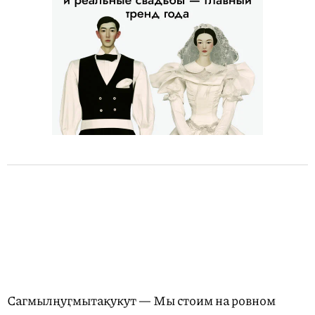
Сагмылңуӷмытақукут — Мы стоим на ровном