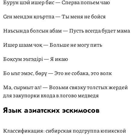
Бурун шэй ишер бис — Сперва попьем чаю
Сен мендэн қоъртпа — Ты меня не бойся
Наъсында болсын абам — Пусть всегда будет мама
Ишер шаам чоқ — Больше не могу пить
Боқсум эътэдiрi — Я икаю
Бо ыът эмэс, бөрү — Это не собака, это волк
Ма, сырмыт ал! — Возьми связку толстых жердей
для закупорки входа в логово медведя
Язык азиатских эскимосов
Классификация: сибирская подгруппа юпикской