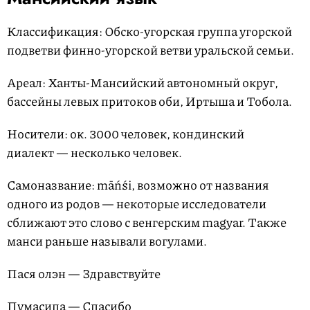
Классификация: Обско-угорская группа угорской
подветви финно-угорской ветви уральской семьи.
Ареал: Ханты-Мансийский автономный округ,
бассейны левых притоков оби, Иртыша и Тобола.
Носители: ок. 3000 человек, кондинский
диалект — несколько человек.
Самоназвание: māńśi, возможно от названия
одного из родов — некоторые исследователи
сближают это слово с венгерским magyar. Также
манси раньше называли вогулами.
Пася олэн — Здравствуйте
Пумасипа — Спасибо