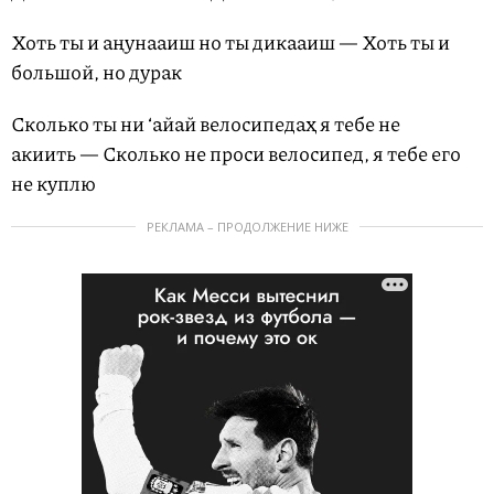
Хоть ты и аңунааиш но ты дикааиш — Хоть ты и
большой, но дурак
Сколько ты ни ‘айай велосипедаҳ я тебе не
акиить — Сколько не проси велосипед, я тебе его
не куплю
РЕКЛАМА – ПРОДОЛЖЕНИЕ НИЖЕ