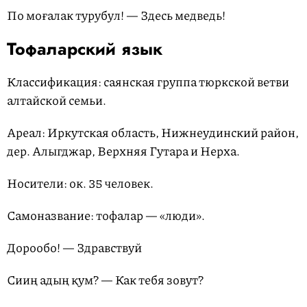
По моғалак турубул! — Здесь медведь!
Тофаларский язык
Классификация: саянская группа тюркской ветви
алтайской семьи.
Ареал: Иркутская область, Нижнеудинский район,
дер. Алыгджар, Верхняя Гутара и Нерха.
Носители: ок. 35 человек.
Самоназвание: тофалар — «люди».
Дорообо! — Здравствуй
Сииң адың қум? — Как тебя зовут?