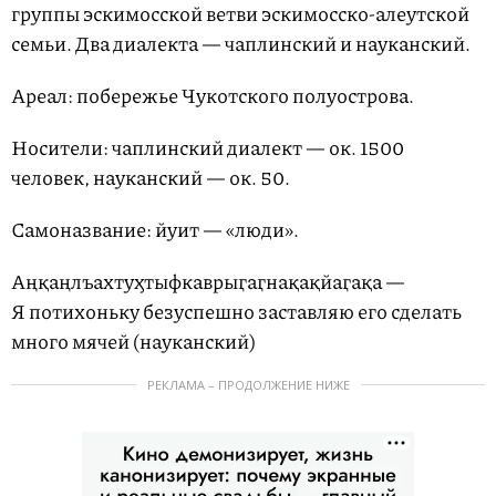
группы эскимосской ветви эскимосско-алеутской
семьи. Два диалекта — чаплинский и науканский.
Ареал: побережье Чукотского полуострова.
Носители: чаплинский диалект — ок. 1500
человек, науканский — ок. 50.
Самоназвание: йуит — «люди».
Аңқаңлъахтуӽтыфкаврыӷаӷнақақйаӷақа —
Я потихоньку безуспешно заставляю его сделать
много мячей (науканский)
РЕКЛАМА – ПРОДОЛЖЕНИЕ НИЖЕ