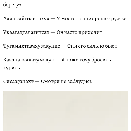
берегу».
Адаң сайгизигакуҳ — У моего отца хорошее ружье
Укааӷаҳтадаӷитсаҳ — Он часто приходит
Тугамихтаачхузакуңис — Они его сильно бьют
Каазнақадаатумакуқ — Я тоже хочу бросить
курить
Сисааӷанаҳт — Смотри не заблудись