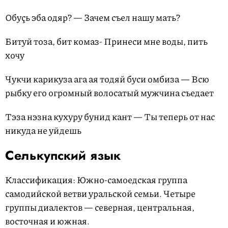
Обуçь эба одяр? — Зачем съел нашу мать?
Битуй тоза, бит комаз- Принеси мне воды, пить
хочу
Чукчи карикуза ага ая тодяй буси омбиза — Всю
рыбку его огромный волосатый мужчина съедает
Тэза нэзна кухуру бунид кант — Ты теперь от нас
никуда не уйдешь
Селькупский язык
Классификация: Южно-самоедская группа
самодийской ветви уральской семьи. Четыре
группы диалектов — северная, центральная,
восточная и южная.