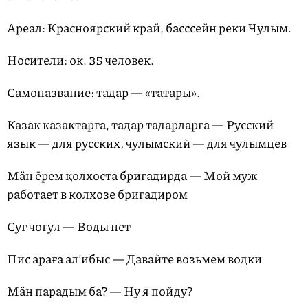
Ареал: Красноярский край, басссейн реки Чулым.
Носители: ок. 35 человек.
Самоназвание: тадар — «татары».
Казак казактарга, тадар тадарларга — Русский
язык — для русских, чулымский — для чулымцев
Мäн ēрем қолхоста бригадирда — Мой муж
работает в колхозе бригадиром
Суғ чоғул — Воды нет
Пис араға ал’ибыс — Давайте возьмем водки
Мäн парадым ба? — Ну я пойду?