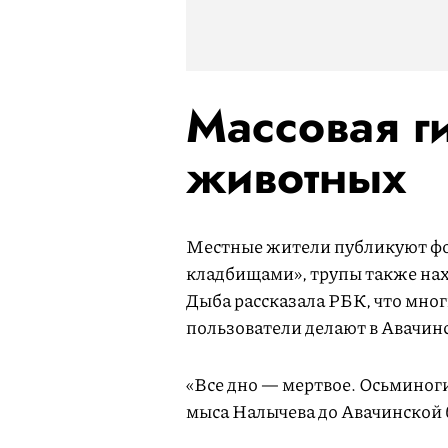
Массовая г
животных
Местные жители публикуют фо
кладбищами», трупы также нах
Дыба рассказала РБК, что мно
пользователи делают в Авачинс
«Все дно — мертвое. Осьминоги
мыса Налычева до Авачинской б