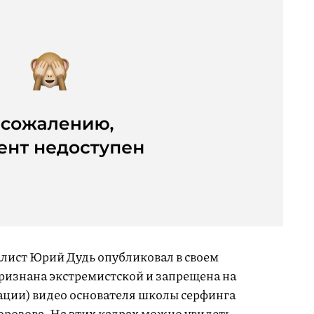
алист Юрий Дудь опубликовал в своем
признана экстремистской и запрещена на
ции) видео основателя школы серфинга
орозова. На этих кадрах можно увидеть