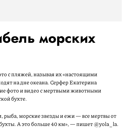
ибель морских
то с пляжей, называя их «настоящими
одят на дне океана. Серфер Екатерина
гие фото и видео с мертвыми животными
кой бухте.
, рыба, морские звезды и ежи — все мертвы от
ухты. А это больше 40 км», — пишет @yola_la.