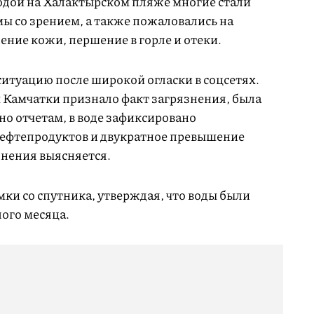
водой на Халактырском пляже многие стали
ы со зрением, а также пожаловались на
ение кожи, першение в горле и отеки.
итуацию после широкой огласки в соцсетях.
 Камчатки признало факт загрязнения, была
но отчетам, в воде зафиксировано
ефтепродуктов и двукратное превышение
знения выясняется.
ки со спутника, утверждая, что воды были
ого месяца.