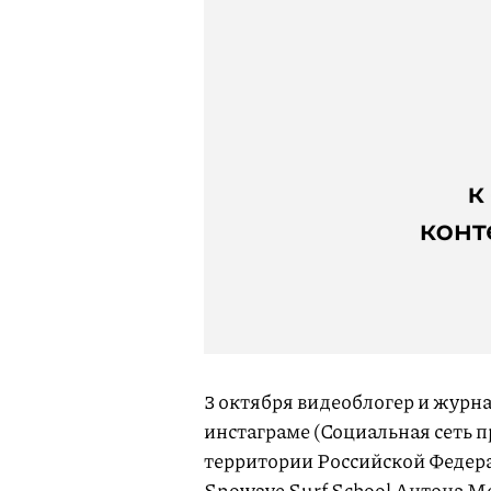
3 октября видеоблогер и журн
инстаграме (Социальная сеть 
территории Российской Федера
Snowave Surf School Антона М