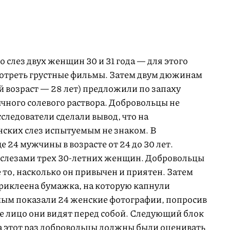
 слез двух женщин 30 и 31 года — для этого
мотреть грустные фильмы. Затем двум дюжинам
 возраст — 28 лет) предложили по запаху
чного солевого раствора. Добровольцы не
исследователи сделали вывод, что на
нских слез испытуемым не знаком. В
24 мужчины в возрасте от 24 до 30 лет.
 слезами трех
30-летних
женщин. Добровольцы
е то, насколько он привычен и приятен. Затем
приклеена бумажка, на которую капнули
мым показали 24 женские фотографии, попросив
е лицо они видят перед собой. Следующий блок
на этот раз добровольцы должны были оценивать