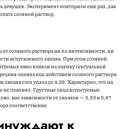
ь девушек. Эксперимент повторили еще раз, дав
юхать соляной раствор.
от соляного раствора ни по интенсивности, ни
ости испускаемого запаха. При этом соляной
ытуемых явно влияли на оценку сексуальной
едняя оценка под действием соляного раствора
м запаха слез упала до 4,39. Характерно, что на
о не повлиял. Грустные лица испытуемые
во, вне зависимости от запахов — 5,93 и 5,87
вора соответственно.
инуждают к