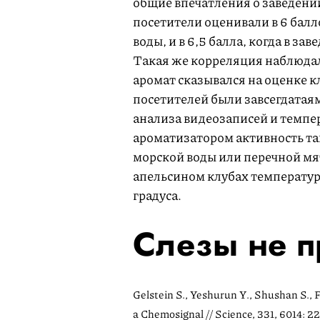
общие впечатления о заведении
посетители оценивали в 6 балл
воды, и в 6,5 балла, когда в з
Такая же корреляция наблюдал
аромат сказывался на оценке кл
посетителей были завсегдатаям
анализа видеозаписей и темпе
ароматизатором активность тан
морской воды или перечной мя
апельсином клубах температура
градуса.
Слезы не п
Gelstein S., Yeshurun Y., Shushan S., 
a Chemosignal // Science, 331, 6014:
22