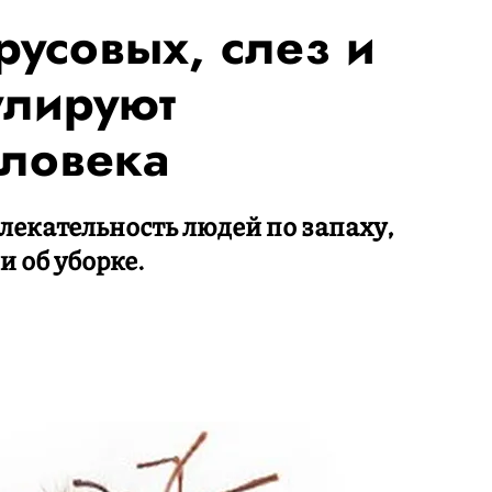
русовых, слез и
улируют
ловека
екательность людей по запаху,
и об уборке.