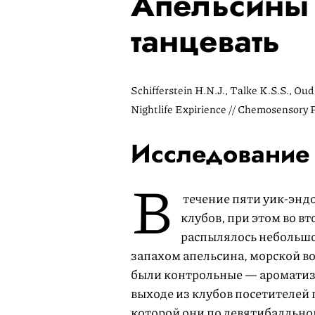
Апельсины 
танцевать
Schifferstein H.N.J., Talke K.S.S., Ou
Nightlife Expirience // Chemosensory P
Исследование
В
течение пяти уик-эндо
клубов, при этом во в
распылялось небольшо
запахом апельсина, морской в
были контрольные — ароматиза
выходе из клубов посетителей
которой они по девятибалльно