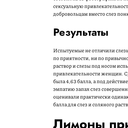
сексуальную привлекательност
добровольцам вместо слез пон
Результаты
Испытуемые не отличили слезы 
по приятности, ни по привычн
раствор и слезы под носом исп
привлекательности женщин. Ср
была 4,63 балла, а под действие
эмпатию запах слез совершенн
оценивали практически одинако
балла для слез и соляного раст
Лимоны пр