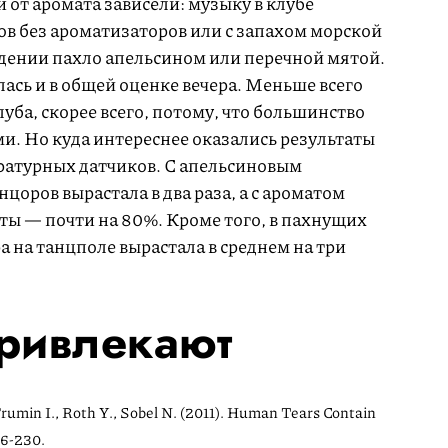
 от аромата зависели: музыку в клубе
ов без ароматизаторов или с запахом морской
аведении пахло апельсином или перечной мятой.
ась и в общей оценке вечера. Меньше всего
уба, скорее всего, потому, что большинство
и. Но куда интереснее оказались результаты
ратурных датчиков. С апельсиновым
цоров вырастала в два раза, а с ароматом
ты — почти на 80%. Кроме того, в пахнущих
 на танцполе вырастала в среднем на три
ривлекают
Frumin I., Roth Y., Sobel N. (2011). Human Tears Contain
6-230.