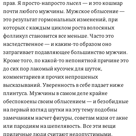
прав. Я просто-напросто лысел — и это кошмар
почти любого мужчины. Мужское облысение —
это результат гормональных изменений, при
которых с каждым циклом роста волосяных
фолликул становится все меньше. Часто это
наследственное — и каким-то образом оно
затрагивает подавляющее большинство мужчин.
Кроме того, по какой-то непонятной причине это
до сих пор лакомый кусочек для шуток,
комментариев и прочих непрошеных
высказываний. Уверенность в себе падает ниже
плинтуса. Мужчины в самом деле крайне
обеспокоены своим облысением — и безобидные
на первый взгляд шутки на эту тему подобны
замечаниям насчет фигуры, советам мази от акне
или пародиям на шепелявость. Все эти вещи
приличные люди считают недопустимыми.