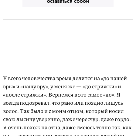
У всего человечества время делится на «до нашей
эры» и «нашу эру», у меня же — «до стрижки» и
«после стрижки». Вернемся в это самое «до». Я
всегда подозревал, что рано или поздно лишусь
волос. Так было и с моим отцом, который носил
свою лысину уверенно, даже чересчур, даже гордо.
Я очень похож на отца, даже смеюсь точно так, как
он, — разве что при встрече не хлопаю людей по