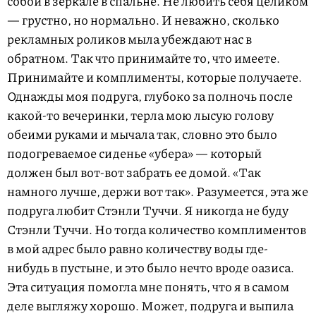
собой в зеркале в спальне. Не любить себя целиком
— грустно, но нормально. И неважно, сколько
рекламных роликов мыла убеждают нас в
обратном. Так что принимайте то, что имеете.
Принимайте и комплименты, которые получаете.
Однажды моя подруга, глубоко за полночь после
какой-то вечеринки, терла мою лысую голову
обеими руками и мычала так, словно это было
подогреваемое сиденье «убера» — который
должен был вот-вот забрать ее домой. «Так
намного лучше, держи вот так». Разумеется, эта же
подруга любит Стэнли Туччи. Я никогда не буду
Стэнли Туччи. Но тогда количество комплиментов
в мой адрес было равно количеству воды где-
нибудь в пустыне, и это было нечто вроде оазиса.
Эта ситуация помогла мне понять, что я в самом
деле выгляжу хорошо. Может, подруга и выпила