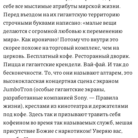
себе все мыслимые атрибуты мирской жизни.
Перед въездом на их гигантскую территорию
строчными буквами написано: «малые вещи
делаются с огромной любовью к переменению
мира». Как иронично! Потому что внутри это
скорее похоже на торговый комплекс, чем на
церковь. Бесплатный кофе. Ресторанный дворик.
Пицца и гигантские крендели. Вай-фай. И так до
бесконечности. То, что они называют алтарем, это
высококлассная концертная сцена с экраном
JumboTron (особые гигантские экраны,
разработанные компанией Sony. — Правила
жизни), креслами из кинотеатра и держателями
под кофе. Здесь так и призывают травить себя
кофеином во время так называемых служб, мешая
присутствие Божие с наркотиком! Уверяю вас,