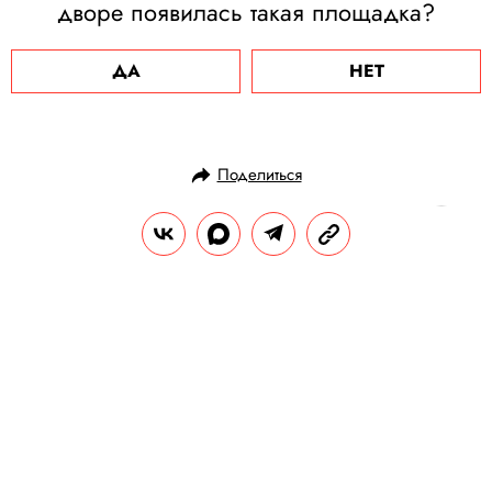
дворе появилась такая площадка?
ДА
НЕТ
Поделиться
НОВОСТИ
ОБЩЕСТВО
30.03.2021, 09:56
ОБНОВЛЕНО
15.02.2026, 01:59
Томский дворник,
прославившийся в сети благодаря
цитате о любви из The Beatles,
нашел сына. Они потеряли связь
40 лет назад