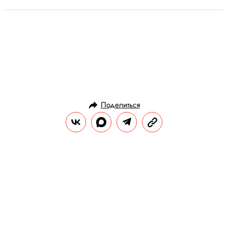
Поделиться
ИСТОРИИ
ОБЩЕСТВО
07.10.2017, 01:23
«Программу "Взгляд" мог бы
возродить такой ведущий, как
Юрий Дудь»