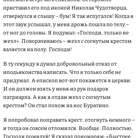
приставил его под иконой Николая Чудотворца,
отвернулся и слышу – бум! Я так испугался! Когда я
этот звук услышал, у меня дрожь пошла по телу –
от ног до головы. Я подумал: «Господи, только не
жезл». Поворачиваюсь – жезл с согнутым крестом
валяется на полу. Господи!
В ту секунду я думал добровольный отказ от
иподьяконства написать. Что я только себе не
придумал. А епископ вот-вот покажется в церкви.
И он должен взять у меня из рук подарок
патриарха. А как я отдам жезл с согнутым
крестом? Он стал похож на нос Буратино.
Я попробовал поправить крест, отогнуть немного –
и тогда он совсем отломился. Вообще. Полностью.
Господи помилуй! Я сказал пономарям: «Быстрее