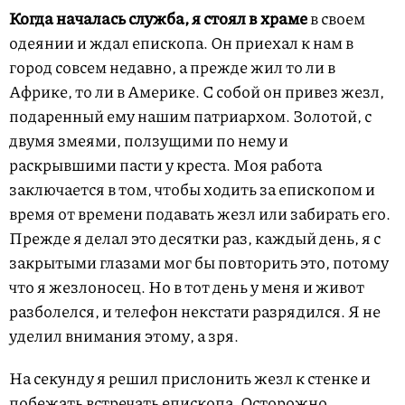
Когда началась служба, я стоял в храме
в своем
одеянии и ждал епископа. Он приехал к нам в
город совсем недавно, а прежде жил то ли в
Африке, то ли в Америке. С собой он привез жезл,
подаренный ему нашим патриархом. Золотой, с
двумя змеями, ползущими по нему и
раскрывшими пасти у креста. Моя работа
заключается в том, чтобы ходить за епископом и
время от времени подавать жезл или забирать его.
Прежде я делал это десятки раз, каждый день, я с
закрытыми глазами мог бы повторить это, потому
что я жезлоносец. Но в тот день у меня и живот
разболелся, и телефон некстати разрядился. Я не
уделил внимания этому, а зря.
На секунду я решил прислонить жезл к стенке и
побежать встречать епископа. Осторожно