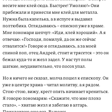
несите мне клей сюда. Быстрее! Умоляю!» Они
прибежали и принесли мне клей для металла.
Нужна была капелька, а в испуге я выдавил
полтюбика. Оглядываюсь – епископ уже в храме.
Мне пономари шепчут: «Иди, клей хороший». А я
отвечаю: «Господи, помилуй, да он же сейчас
отвалится!» Говорю и оглядываюсь, а за моей
спиной поп, отец Андрей, стоит и трясется – это он
бежал куда-то и жезл задел. У нас тут полы
шаткие, неудивительно, что посох упал.
Но я ничего не сказал, молча пошел к епископу. Он
уже в центре храма – читал молитву, а я рядом.
Стою-стою, вижу, крест опять начинает крениться.
Я говорю пономарям: «Скажите, что мне плохо
стало», – хватаю жезл и забегаю в алтарь.
Приклеиваю еще раз. Выхожу.