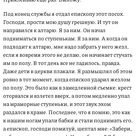
Под конец службы я отдал епископу этот посох.
Господи, прости мою душу грешную. И тут он
направился к алтарю. Я за ним. Он начал
подниматься по ступенькам. Я за ним. А когда он
подходит к алтарю, мне надо забрать у него жезл,
если я вовремя этого не делаю, он начинает стучать
им по полу. В тот день все не ладилось, правда.
Даже дети в церкви плакали. Я размышлял об этом
ровно в тот момент, когда епископ ударил жезлом
по полу. Это было как в замедленной съемке: крест
оторвался и взлетел вверх, а потом медленно упал
на мраморные ступеньки, и этот звук эхом
раздался в храме. Последнее, что я помню, это как
к нашим ногам упали бабки и стали поднимать его,
а епископ, господи помилуй, шептал мне: «Забери,