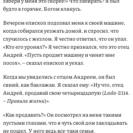
забери у меня это скорее!» Что забирать? Я был
будто в горячке, Богом клянусь.
Вечером епископ подозвал меня к своей машине,
когда собирался уезжать домой, и спросил, что
случилось с жезлом. Я честно ответил, что он упал.
«Кто его уронил?» Я честно признался, что это отец
Андрей. «Пусть продает машину и чинит мне
посох», – сказал епископ и уехал.
Когда мы увиделись с отцом Андреем, он был
синий, как баклажан. Я сказал ему: «Ну что, отец
Андрей, продавай свою четырнадцатую (
Lada
-2114.
–
Правила жизни
)».
«Как продавать?» Он посмотрел на меня такими
пустыми глазами, что я чуть свой дом закладывать
не пошел. У него ведь все-таки семья.