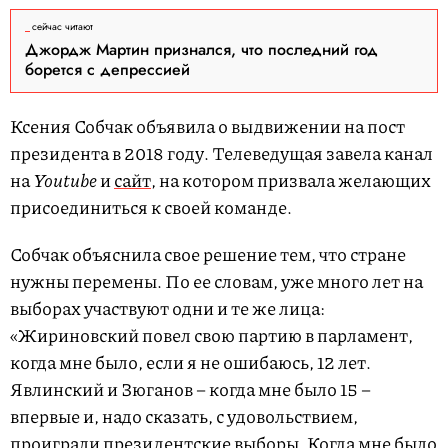
сейчас читают
Джордж Мартин признался, что последний год
борется с депрессией
Ксения Собчак объявила о выдвижении на пост
президента в 2018 году. Телеведущая завела канал
на
Youtube
и
сайт
, на котором призвала желающих
присоединиться к своей команде.
Собчак объяснила свое решение тем, что стране
нужны перемены. По ее словам, уже много лет на
выборах участвуют одни и те же лица:
«Жириновский повел свою партию в парламент,
когда мне было, если я не ошибаюсь, 12 лет.
Явлинский и Зюганов – когда мне было 15 –
впервые и, надо сказать, с удовольствием,
проиграли президентские выборы. Когда мне было