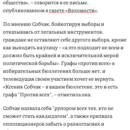
общества», – говорится в ее письме,
опубликованном в
газете «Ведомости»
.
По мнению Собчак, бойкотируя выборы и
отказываясь от легальных инструментов,
граждане не оставляют себе другого выбора, кроме
как выходить на улицу – «а это подходит не всем и
должно быть крайней и исключительной мерой
политической борьбы». Графы «против всех» в
избирательных бюллетенях больше нет, и
телеведущая своим участием хочет ее вернуть.
«Ксения Собчак – в вашем бюллетене, это и есть
графа "Против всех", – отметила она.
Собчак назвала себя "рупором всех тех, кто не
сможет стать кандидатом", а также призвала
оппозиционеров забыть о разногласиях и