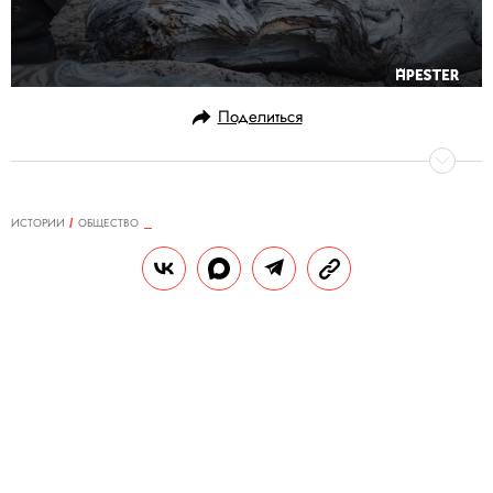
Поделиться
ИСТОРИИ
ОБЩЕСТВО
22.02.2018, 15:29
Посмотрите на самый длинный
морской мост в мире
В Китае завершили строительство моста
Delta, который связал Макао, Чжухай и
Гонконг. Его протяженность составила 55
километров.