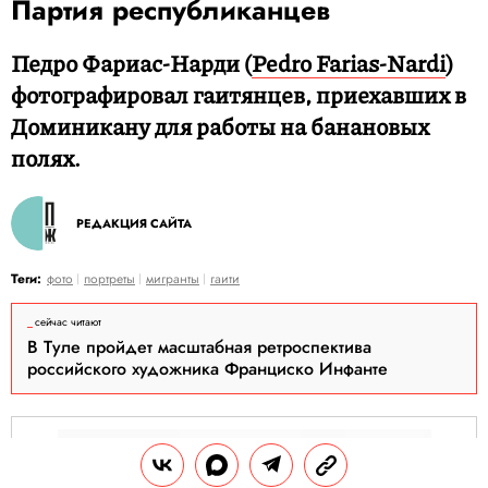
Партия республиканцев
Педро Фариас-Нарди (
Pedro Farias-Nardi
)
фотографировал гаитянцев, приехавших в
Доминикану для работы на банановых
полях.
РЕДАКЦИЯ САЙТА
Теги:
фото
портреты
мигранты
гаити
сейчас читают
В Туле пройдет масштабная ретроспектива
российского художника Франциско Инфанте