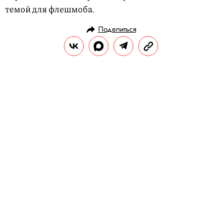
темой для флешмоба.
Поделиться
ИСТОРИИ
ОБЩЕСТВО
30.04.2018, 15:45
В Москве прошел митинг в защиту
Telegram: как это было
РЕДАКЦИЯ «ПРАВИЛ ЖИЗНИ»
3
0 апреля на проспекте Сахарова в Москве
состоялся митинг против блокировки
Telegram, организованный
Либертарианской партией. Акцию поддержал и