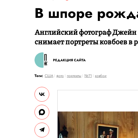
В шпоре рожда
Английский фотограф Джейн 
снимает портреты ковбоев в
РЕДАКЦИЯ САЙТА
Теги:
США
фото
портреты
№71
ковбои