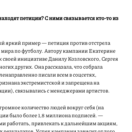
аходят петиции? С ними связывается кто-то из
мый яркий пример — петиция против отстрела
мира по футболу. Автору кампании Екатерине
к своей инициативе Данилу Козловского, Сергея
огих других. Она рассказала, что собрала
ленаправленно писали всем в соцсетях,
признана экстремистской и запрещена на
ции), связывались с менеджерами артистов.
громное количество людей вокруг себя (на
ции было более 1,8 миллиона подписей. —
ними работать, привлекать к дальнейшим акциям,
 результатов. Успех кампании зависит от того,