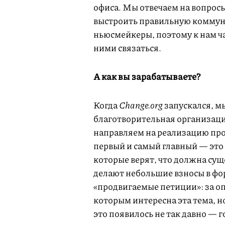
офиса. Мы отвечаем на вопрос
выстроить правильную коммун
ньюсмейкеры, поэтому к нам ч
ними связаться.
А как вы зарабатываете?
Когда
Change.org
запускался, м
благотворительная организация
направляем на реализацию про
первый и самый главный — это
которые верят, что должна сущ
делают небольшие взносы в фо
«продвигаемые петиции»: за о
которым интересна эта тема, н
это появилось не так давно — г