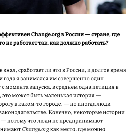
эффективен Change.org в России — стране, где
го не работает так, как должно работать?
не знал, сработает ли это в России, и долгое время
ри года я занимался им совершенно один.
 с момента запуска, в среднем одна петиция в
а, это может быть маленькая история —
орогу в каком-то городе, — но иногда люди
законодательстве. Конечно, некоторые истории
о — потому что люди не предпринимают
ринимают
Change.org
как место, где можно