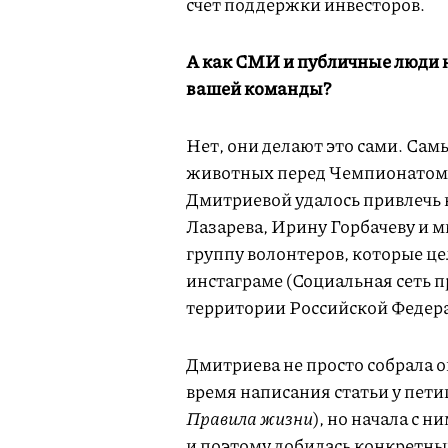
счет поддержки инвесторов.
А как СМИ и публичные люди н
вашей команды?
Нет, они делают это сами. Са
животных перед Чемпионатом 
Дмитриевой удалось привлечь 
Лазарева, Ирину Горбачеву и мн
группу волонтеров, которые це
инстаграме (Социальная сеть 
территории Российской Федера
Дмитриева не просто собрала о
время написания статьи у пети
Правила жизни
), но начала с 
и поэтому добилась конкретных