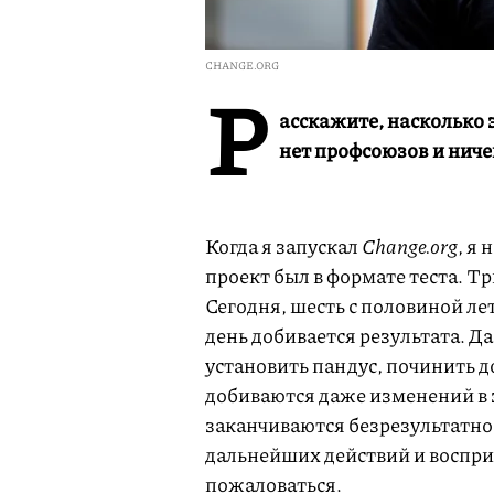
СHANGE.ORG
Р
асскажите, насколько 
нет профсоюзов и ниче
Когда я запускал
Change.org
, я 
проект был в формате теста. Т
Сегодня, шесть с половиной лет
день добивается результата. Д
установить пандус, починить д
добиваются даже изменений в 
заканчиваются безрезультатн
дальнейших действий и восп
пожаловаться.