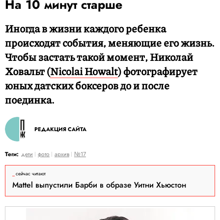
На 10 минут старше
Иногда в жизни каждого ребенка
происходят события, меняющие его жизнь.
Чтобы застать такой момент, Николай
Ховальт (
Nicolai Howalt
) фотографирует
юных датских боксеров до и после
поединка.
РЕДАКЦИЯ САЙТА
Теги:
дети
фото
архив
№17
сейчас читают
Mattel выпустили Барби в образе Уитни Хьюстон