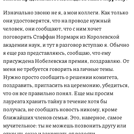
Изначально звоню не я, а мои коллеги. Как только
они удостоверятся, что на проводе нужный
человек, они сообщают, что с ним хочет
поговорить Стаффан Нормарк из Королевской
академии наук, и тут в разговор вступаю я. Обычно
я еще раз представляюсь, сообщаю, что ему
присуждена Нобелевская премия, поздравляю. От
меня не требуется говорить на личные темы.
Нужно просто сообщить о решении комитета,
поздравить, пригласить на церемонию, убедиться,
что он все правильно понял. Еще мы просим
лауреата хранить тайну в течение хотя бы
получаса, не сообщать новость никому, кроме
ближайших членов семьи. Это, наверное, самое
мучительное: ты не можешь позвонить другу или
открыть окно и закричать от радости.