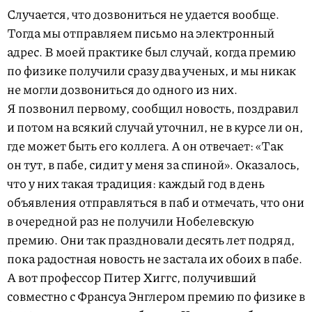
Случается, что дозвониться не удается вообще.
Тогда мы отправляем письмо на электронный
адрес. В моей практике был случай, когда премию
по физике получили сразу два ученых, и мы никак
не могли дозвониться до одного из них.
Я позвонил первому, сообщил новость, поздравил
и потом на всякий случай уточнил, не в курсе ли он,
где может быть его коллега. А он отвечает: «Так
он тут, в пабе, сидит у меня за спиной». Оказалось,
что у них такая традиция: каждый год в день
объявления отправляться в паб и отмечать, что они
в очередной раз не получили Нобелевскую
премию. Они так праздновали десять лет подряд,
пока радостная новость не застала их обоих в пабе.
А вот профессор Питер Хиггс, получивший
совместно с Франсуа Энглером премию по физике в