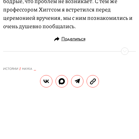
бодрые, что проблем не возникает. С тем же
профессором Хиггсом я встретился перед
церемонией вручения, мы с ним познакомились и
очень душевно пообщались.
Поделиться
ИСТОРИИ
НАУКА
06.12.2021, 15:46
ОБНОВЛЕНО
14.02.2026, 21:05
«Омикрон» — новый вариант
коронавируса, который
всполошил весь мир. Что о нем
известно и является ли он
проблемой?
В России зафиксированы первые два