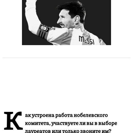
К
ак устроена работа нобелевского
комитета, участвуете ли вы в выборе
лауреатов или только звоните им?