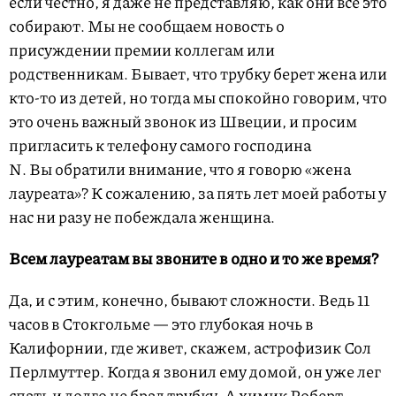
если честно, я даже не представляю, как они все это
собирают. Мы не сообщаем новость о
присуждении премии коллегам или
родственникам. Бывает, что трубку берет жена или
кто-то из детей, но тогда мы спокойно говорим, что
это очень важный звонок из Швеции, и просим
пригласить к телефону самого господина
N. Вы обратили внимание, что я говорю «жена
лауреата»? К сожалению, за пять лет моей работы у
нас ни разу не побеждала женщина.
Всем лауреатам вы звоните в одно и то же время?
Да, и с этим, конечно, бывают сложности. Ведь 11
часов в Стокгольме — это глубокая ночь в
Калифорнии, где живет, скажем, астрофизик Сол
Перлмуттер. Когда я звонил ему домой, он уже лег
спать и долго не брал трубку. А химик Роберт