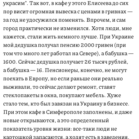
украсим". Так вот, в кафе у этого Елисеева до сих
пор висит огромная вывеска с ценами в гривнах —
за год не удосужился поменять. Впрочем, и сам
город практически не изменился. Хотя люди, мне
кажется, стали жить немного лучше. При Украине
мой дедушка получал пенсию 2000 гривен (при
том что много лет работал на Севере), а бабушка —
1600. Сейчас дедушка получает 26 тысяч рублей,
а бабушка — 16. Пенсионеры, конечно, не могут
поехать в Европу, но если раньше они реально
выживали, то сейчас делают ремонт, ставят
стеклопакеты в окна, покупают мебель. Хуже
стало тем, кто был завязан на Украину в бизнесе.
При этом кафе в Симферополе заполнены, и даже
новые открываются, а это определенный
показатель уровня жизни: все-таки люди не
картошкой запасаются, а ходят есть в заведения.