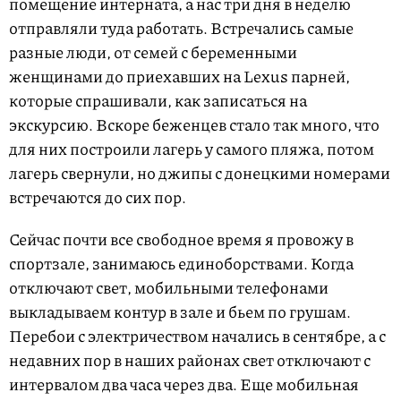
помещение интерната, а нас три дня в неделю
отправляли туда работать. Встречались самые
разные люди, от семей с беременными
женщинами до приехавших на Lexus парней,
которые спрашивали, как записаться на
экскурсию. Вскоре беженцев стало так много, что
для них построили лагерь у самого пляжа, потом
лагерь свернули, но джипы с донецкими номерами
встречаются до сих пор.
Сейчас почти все свободное время я провожу в
спортзале, занимаюсь единоборствами. Когда
отключают свет, мобильными телефонами
выкладываем контур в зале и бьем по грушам.
Перебои с электричеством начались в сентябре, а с
недавних пор в наших районах свет отключают с
интервалом два часа через два. Еще мобильная