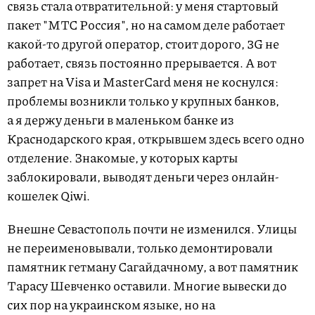
связь стала отвратительной: у меня стартовый
пакет "МТС Россия", но на самом деле работает
какой-то другой оператор, стоит дорого, 3G не
работает, связь постоянно прерывается. А вот
запрет на Visa и MasterCard меня не коснулся:
проблемы возникли только у крупных банков,
а я держу деньги в маленьком банке из
Краснодарского края, открывшем здесь всего одно
отделение. Знакомые, у которых карты
заблокировали, выводят деньги через онлайн-
кошелек Qiwi.
Внешне Севастополь почти не изменился. Улицы
не переименовывали, только демонтировали
памятник гетману Сагайдачному, а вот памятник
Тарасу Шевченко оставили. Многие вывески до
сих пор на украинском языке, но на