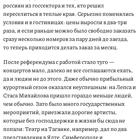
россиян из госсектора и тех, кто решил
переселиться в теплые края. Серьезно поменялись
условия и в гостиницах: цены выросли в два-три
раза, и если раньше можно было свободно заказать
сразу несколько номеров за пару дней до заезда,
то теперь приходится делать заказ за месяц.
После референдума с работой стало туго —
концертов мало, далеко не все соглашаются ехать,
да и людям не до этого. Даже обычно прибыльный
курортный сезон оказался неуспешным: на Лепса и
Стаса Михайлова пришло гораздо меньше людей,
чем обычно. Зато было много государственных
мероприятий, приезжали дорогие артисты,
которые без господдержки в жизни бы сюда не
попали: Театр на Таганке, например, дал по два
представления в Ялте, Симферополе и