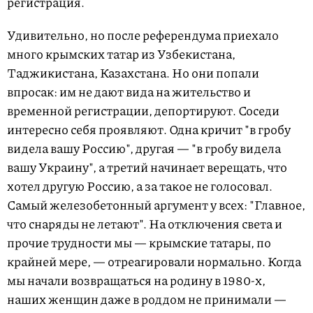
регистрация.
Удивительно, но после референдума приехало
много крымских татар из Узбекистана,
Таджикистана, Казахстана. Но они попали
впросак: им не дают вида на жительство и
временной регистрации, депортируют. Соседи
интересно себя проявляют. Одна кричит "в гробу
видела вашу Россию", другая — "в гробу видела
вашу Украину", а третий начинает верещать, что
хотел другую Россию, а за такое не голосовал.
Самый железобетонный аргумент у всех: "Главное,
что снаряды не летают". На отключения света и
прочие трудности мы — крымские татары, по
крайней мере, — отреагировали нормально. Когда
мы начали возвращаться на родину в 1980-х,
наших женщин даже в роддом не принимали —