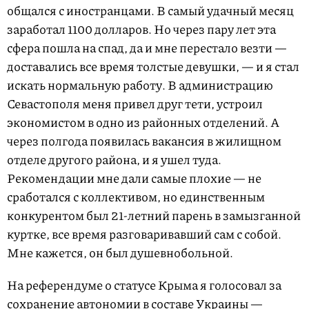
общался с иностранцами. В самый удачный месяц
заработал 1100 долларов. Но через пару лет эта
сфера пошла на спад, да и мне перестало везти —
доставались все время толстые девушки, — и я стал
искать нормальную работу. В администрацию
Севастополя меня привел друг тети, устроил
экономистом в одно из районных отделений. А
через полгода появилась вакансия в жилищном
отделе другого района, и я ушел туда.
Рекомендации мне дали самые плохие — не
сработался с коллективом, но единственным
конкурентом был 21-летний парень в замызганной
куртке, все время разговаривавший сам с собой.
Мне кажется, он был душевнобольной.
На референдуме о статусе Крыма я голосовал за
сохранение автономии в составе Украины —