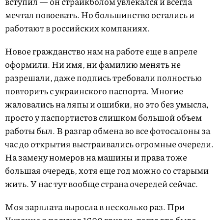
вступил — он страйкболом увлекался и всегда
мечтал повоевать. Но большинство остались и
работают в российских компаниях.
Новое гражданство нам на работе еще в апреле
оформили. Ни имя, ни фамилию менять не
разрешали, даже подпись требовали полностью
повторить с украинского паспорта. Многие
жаловались на ляпы и ошибки, но это без умысла,
просто у паспортистов слишком большой объем
работы был. В разгар обмена во все фотосалоны за
час до открытия выстраивались огромные очереди.
На замену номеров на машины и права тоже
большая очередь, хотя еще год можно со старыми
жить. У нас тут вообще страна очередей сейчас.
Моя зарплата выросла в несколько раз. При
Украине я получал 1600 гривен, тогда это было