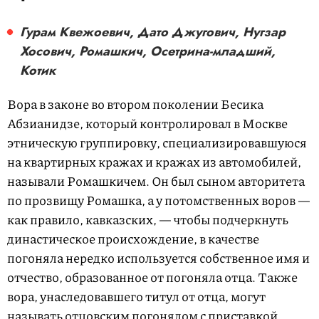
Гурам Квежоевич, Дато Джугович, Нугзар
Хосович, Ромашкич, Осетрина-младший,
Котик
Вора в законе во втором поколении Бесика
Абзианидзе, который контролировал в Москве
этническую группировку, специализировавшуюся
на квартирных кражах и кражах из автомобилей,
называли Ромашкичем. Он был сыном авторитета
по прозвищу Ромашка, а у потомственных воров —
как правило, кавказских, — чтобы подчеркнуть
династическое происхождение, в качестве
погоняла нередко используется собственное имя и
отчество, образованное от погоняла отца. Также
вора, унаследовавшего титул от отца, могут
называть отцовским погонялом с приставкой