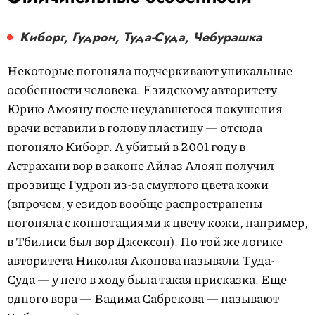
Киборг, Гудрон, Туда-Суда, Чебурашка
Некоторые погоняла подчеркивают уникальные
особенности человека. Езидскому авторитету
Юрию Амояну после неудавшегося покушения
врачи вставили в голову пластину — отсюда
погоняло Киборг. А убитый в 2001 году в
Астрахани вор в законе Айлаз Алоян получил
прозвище Гудрон из-за смуглого цвета кожи
(впрочем, у езидов вообще распространены
погоняла с коннотациями к цвету кожи, например,
в Тбилиси был вор Джексон). По той же логике
авторитета Николая Акопова называли Туда-
Суда — у него в ходу была такая присказка. Еще
одного вора — Вадима Сабрекова — называют