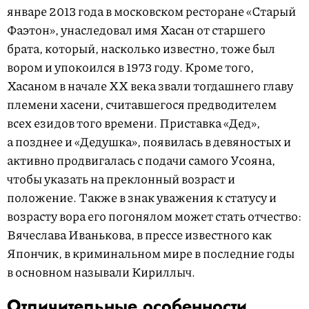
январе 2013 года в московском ресторане «Старый
Фаэтон», унаследовал имя Хасан от старшего
брата, который, насколько известно, тоже был
вором и упокоился в 1973 году. Кроме того,
Хасаном в начале XX века звали тогдашнего главу
племени хасени, считавшегося предводителем
всех езидов того времени. Приставка «Дед»,
а позднее и «Дедушка», появилась в девяностых и
активно продвигалась с подачи самого Усояна,
чтобы указать на преклонный возраст и
положение. Также в знак уважения к статусу и
возрасту вора его погонялом может стать отчество:
Вячеслава Иванькова, в прессе известного как
Япончик, в криминальном мире в последние годы
в основном называли Кириллыч.
Отличительные особенности