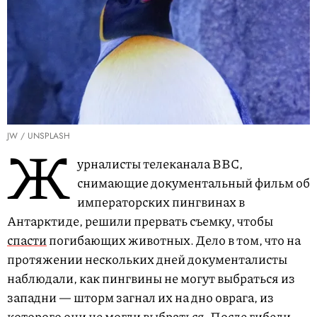
JW / UNSPLASH
Ж
урналисты телеканала BBC,
снимающие документальный фильм об
императорских пингвинах в
Антарктиде, решили прервать съемку, чтобы
спасти
погибающих животных. Дело в том, что на
протяжении нескольких дней документалисты
наблюдали, как пингвины не могут выбраться из
западни — шторм загнал их на дно оврага, из
которого они не могли выбраться. После гибели