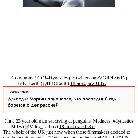
Go mumma! GO!#Dynasties
pic.twitter.com/VGR7bx6jDq
— BBC Earth (@BBCEarth)
18 ноября 2018 г.
сейчас читают
Джордж Мартин признался, что последний год
борется с депрессией
I'm a 23 year old man sat crying at penguins. Madness. #dynasties
— Miles (@Miles_Tarbox)
18 ноября 2018 г.
The whole of the UK just now when those filmmakers decided to
dig the penguins out... #Dynasties
pic.twitter.com/bM1CLdX6I8