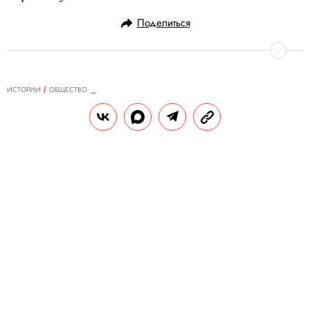
Поделиться
ИСТОРИИ
ОБЩЕСТВО
04.09.2023, 17:00
Осмысленно и беспощадно: как
бастовал Голливуд до 2023 года
С 2 мая в Голливуде идут профсоюзные
забастовки. Сперва против продюсерского
альянса выступила гильдия сценаристов,
позже (14 июля) к ним примкнуло
актерское сообщество. Пикетчики
осаждают студийные офисы в Бербанке,
Нью-Йорке, Сан-Франциско, требуя от