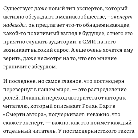
Существует даже новый тип экспертов, который
активно обсуждают в медиасообществе, –
эксперт
надежды
: он предлагает что-то обнадеживающее,
какой-то позитивный взгляд в будущее, отчего его
приятно слушать аудитории, в СМИ на него
возникает высокий спрос. А еще очень хочется ему
верить, даже несмотря на то, что его мнение
граничит с абсурдом.
И последнее, но самое главное, что постмодерн
перевернул в нашем мире, — это распределение
ролей. Плавный переход авторитета от автора к
читателю, который описывает Ролан Барт в
«Смерти автора», подчеркивает: неважно, что
скажет эксперт, — важно, как это поймет каждый
отдельный читатель. У постмодернистского текста