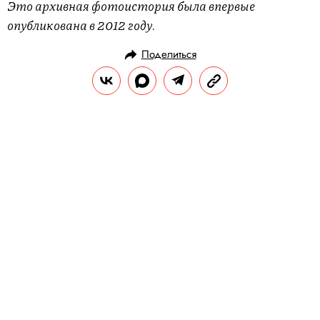
Это архивная фотоистория была впервые
опубликована в 2012 году.
Поделиться
ИСТОРИИ
ФОТОГРАФИИ
23.03.2024, 13:00
Фотоистория: работы голландских
мастеров, воссозданные из
пластиковых отходов
Фотограф Сюзанна Йонгманс (Suzanne
Jongmans) придумала проект Mind Over
Matter, в котором воссоздает на снимках
полотна Яна ван Эйка и Рембрандта,