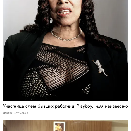
Участница слета бывших работниц Playboy, имя неизвестно
ROBYN TWOMEY