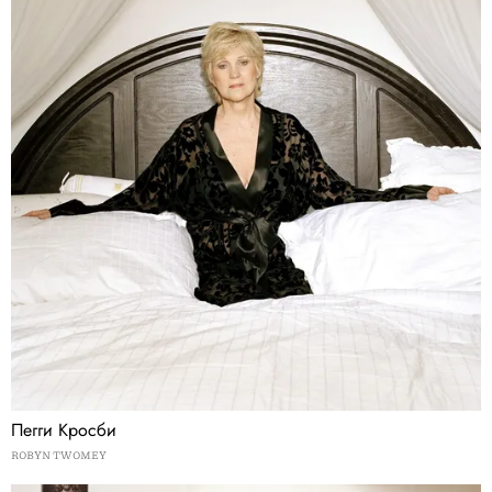
Пегги Кросби
ROBYN TWOMEY