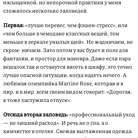
насыщенной, но непорочной практики у меня
сложилось несколько заповедей.
Первая:
«лучше перевес, чем фэшен-стресс», или
«чем больше в чемодане классных вещей, тем
меньше в зеркале унылых щей». Не жадничаем, не
скром- ничаем. Зато потом у вас будет и поле для
фантазии, и простор для маневра. Даже если пара
вешалок так и останутся висеть в шкафу, это точно
лучше опасной ситуации, когда надеть нечего. А
любимая олимпийка Martine Rose, которая и в
пир, и в мир, всем своим видом говорит: «Дорогая,
я тоже заслужила отпуск».
Отсюда вторая заповедь:
«профессиональный уход
— не лишний расход». И речь не о спа, а о
химчистке в отелях. Свежая выглаженная одежда