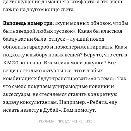
дает ощущение домашнего комфорта, а это очень
важно на другом конце света.
Заповедь номер три:
«купи модных обновок, чтобы
быть звездой любых тусовок». Какая бы классная
база у вас ни была, отпуск – лучший повод
обновить гардероб и поэкспериментировать. Как я
подхожу к выбору новых вещей? Беру то, что есть в
КМ20, конечно. В чем сила моей закупки? Все
вещи настолько актуальные, что в любых
комбинациях будут транслировать: «я в теме». Так
что смело покупаем ультрамодные новинки и
аксессуары, не стесняемся ставить конкретную
задачу консультантам. Например: «Ребята, еду
искать невесту в Дубай». Вам помогут.
РЕКЛАМА – ПРОДОЛЖЕНИЕ НИЖЕ