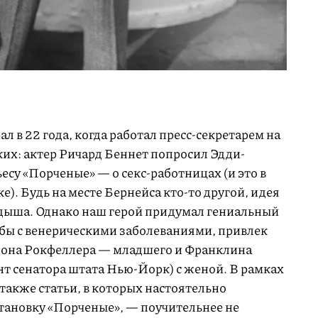
л в 22 года, когда работал пресс-секретарем на
гких: актер Ричард Беннет попросил Эдди-
су «Порченые» — о секс-работницах (и это в
е). Будь на месте Бернейса кто-то другой, идея
одыша. Однако наш герой придумал гениальный
бы с венерическими заболеваниями, привлек
жона Рокфеллера — младшего и Франклина
нт сенатора штата Нью-Йорк) с женой. В рамках
также статьи, в которых настоятельно
тановку «Порченые», — поучительнее не