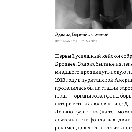
Эдвард Бернейс с женой
BETTMANN/GETTY IMAGES
Первый успешный кейс он собра
Бродвее. Задача была не из ле
младшего продвинуть новую пье
1913 году в пуританской Америк
провалилась бы на стадии зар
план — организовал фонд борь
авторитетных людей в лице Д
Делано Рузвельта (на тот моме
деятельности фонда выходили 
рекомендовалось посетить пос