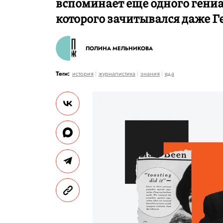
вспоминает еще одного гениа
которого зачитывался даже Г
ПОЛИНА МЕЛЬНИКОВА
Теги:
история
журналистика
знания
еда