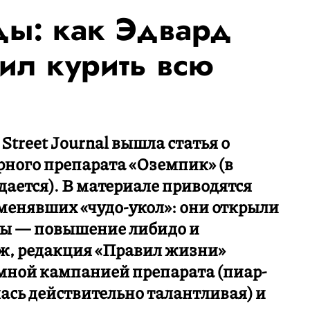
ы: как Эдвард
ил курить всю
 Street Journal вышла статья о
рного препарата «Оземпик» (в
дается). В материале приводятся
менявших «чудо-укол»: они открыли
ты — повышение либидо и
 ж, редакция «Правил жизни»
амной кампанией препарата (пиар-
ась действительно талантливая) и