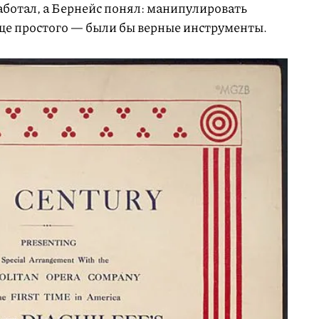
аботал, а Бернейс понял: манипулировать
е простого — были бы верные инструменты.