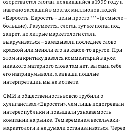
озорства стал слоган, появившийся в 1999 году и
навечно засевший в мозгах миллионов людей:
«Евросеть, Евросеть – цены просто ***» (в смысле –
большие). Разумеется, слоган тут же попал под
запрет, но хитрые маркетологи стали
выкручиваться – замазывали последнее слово
краской или меняли его на какое-то другое. При
этом на критику давался комментарий в духе:
никакого матерного слова там нет, вы сами себе
его напридумывали, а за ваши пошлые
интерпретации мы не в ответе.
СМИ и общественность вовсю трубили о
хулиганствах «Евросети», чем лишь подогревали
интерес публики и повышали узнаваемость
компании на рынке. Тем временем весельчаки-
маркетологи и не думали останавливаться. Через