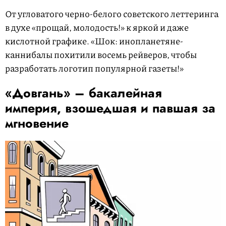
От угловатого черно-белого советского леттеринга
в духе «прощай, молодость!» к яркой и даже
кислотной графике. «Шок: инопланетяне-
каннибалы похитили восемь рейверов, чтобы
разработать логотип популярной газеты!»
«Довгань» – бакалейная
империя, взошедшая и павшая за
мгновение