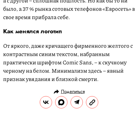
а с другой – сплошная пошлость. Но как бы то ни
было, а 37 % рынка сотовых телефонов «Евросеть» в
свое время прибрала себе.
Как менялся логотип
От яркого, даже кричащего фирменного желтого с
контрастным синим текстом, набранным
практически шрифтом Сomic Sans, – к скучному
черному на белом. Минимализм здесь – явный
признак увядания и близкой смерти.
Поделиться
ИСТОРИИ
ЗНАНИЯ
30.08.2024, 17:02
Рабочий,колхозница и граненый