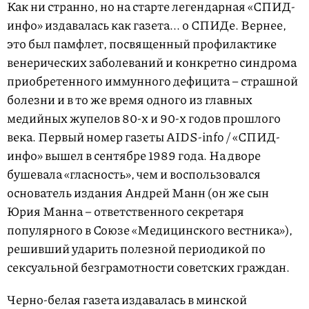
Как ни странно, но на старте легендарная «СПИД-
инфо» издавалась как газета... о СПИДе. Вернее,
это был памфлет, посвященный профилактике
венерических заболеваний и конкретно синдрома
приобретенного иммунного дефицита – страшной
болезни и в то же время одного из главных
медийных жупелов 80-х и 90-х годов прошлого
века. Первый номер газеты AIDS-info / «СПИД-
инфо» вышел в сентябре 1989 года. На дворе
бушевала «гласность», чем и воспользовался
основатель издания Андрей Манн (он же сын
Юрия Манна – ответственного секретаря
популярного в Союзе «Медицинского вестника»),
решивший ударить полезной периодикой по
сексуальной безграмотности советских граждан.
Черно-белая газета издавалась в минской