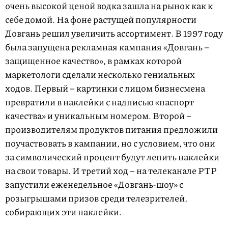
очень высокой ценой водка зашла на рынок как к
себе домой. На фоне растущей популярности
Довгань решил увеличить ассортимент. В 1997 году
была запущена рекламная кампания «Довгань –
защищенное качество», в рамках которой
маркетологи сделали несколько гениальных
ходов. Первый – картинки с лицом бизнесмена
превратили в наклейки с надписью «паспорт
качества» и уникальным номером. Второй –
производителям продуктов питания предложили
поучаствовать в кампании, но с условием, что они
за символический процент будут лепить наклейки
на свои товары. И третий ход – на телеканале РТР
запустили еженедельное «Довгань-шоу» с
розыгрышами призов среди телезрителей,
собирающих эти наклейки.