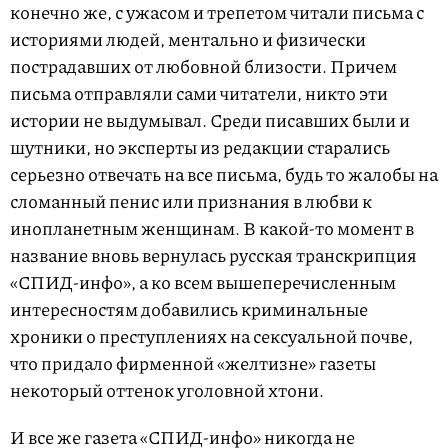
конечно же, с ужасом и трепетом читали письма с
историями людей, ментально и физически
пострадавших от любовной близости. Причем
письма отправляли сами читатели, никто эти
истории не выдумывал. Среди писавших были и
шутники, но эксперты из редакции старались
серьезно отвечать на все письма, будь то жалобы на
сломанный пенис или признания в любви к
инопланетным женщинам. В какой-то момент в
название вновь вернулась русская транскрипция
«СПИД-инфо», а ко всем вышеперечисленным
интересностям добавились криминальные
хроники о преступлениях на сексуальной почве,
что придало фирменной «желтизне» газеты
некоторый оттенок уголовной хтони.
И все же газета «СПИД-инфо» никогда не