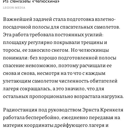
Из стенгазеты «Челюскина»
LEGION-MEDIA
Важнейшей задачей стала подготовка взлетно-
посадочной полосы для спасательных самолетов.
Эта работа требовала постоянных усилий:
площадку регулярно покрывали трещины и
торосы, ее заносило снегом. Но челюскинцы
понимали: без хорошо подготовленной полосы
спасение невозможно, поэтому расчищали ее
снова и снова, несмотря на то что с каждым
улетающим самолетом численность обитателей
лагеря сокращалась, а это значило, что для
остальных пропорционально возрастала нагрузка.
Радиостанция под руководством Эрнста Кренкеля
работала бесперебойно, ежедневно передавая на
материк координаты дрейфующего лагеря и