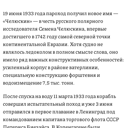
19 июня 1933 года пароход получил новое имя —
«Челюскин» — в честь русского полярного
исследователя Семена Челюскина, впервые
достигшего в 1742 году самой северной точки
континентальной Евразии. Хотя судно не
являлось ледоколом в полном смысле слова, оно
имело ряд важных конструктивных особенностей:
усиленный корпус в районе ватерлинии,
специальную конструкцию форштевня и
водоизмещение 7,5 тыс. тонн.
После спуска на воду 11 марта 1933 года корабль
совершил испытательный поход и уже 3 июня
отправился в первое плавание в Ленинград под
командованием капитана торгового флота СССР
Петериса Биезайса. В Копенгагене были