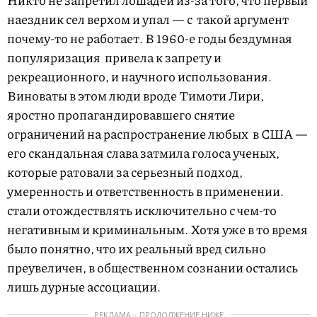
Никто не запретил лошадей из-за того, что первый
наездник сел верхом и упал — с
такой аргумент
почему-то не работает. В 1960-е годы бездумная
популяризация
привела к запрету и
рекреационного, и научного использования.
Виноваты в этом люди вроде Тимоти Лири,
яростно пропагандировавшего снятие
ограничений на распространение любых
в США —
его скандальная слава затмила голоса ученых,
которые ратовали за серьезный подход,
умеренность и ответственность в применении.
стали отождествлять исключительно с чем-то
негативным и криминальным. Хотя уже в то время
было понятно, что их реальный вред сильно
преувеличен, в общественном сознании остались
лишь дурные ассоциации.
РЕКЛАМА – ПРОДОЛЖЕНИЕ НИЖЕ