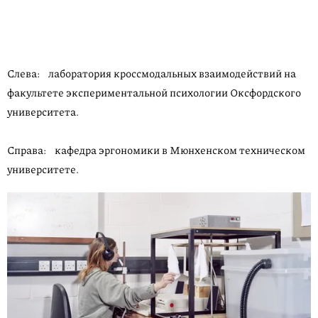
Слева: лаборатория кросс­модальных взаимодействий на
факультете экспери­мен­тальной психологии Окс­фордского
университета.
Справа: кафедра эргономики в Мюнхенском техническом
университете.