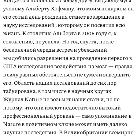
Когда-то я пообещала своему другу, выдающемуся
ученому Альберту Хофману, что моим подарком на
его сотый день рождения станет возвращение в
науку исследований
, которому он посвятил всю
жизнь. К столетию Альберта в 2006 году я, к
сожалению, не успела. Но год спустя, после
бесконечной череды встреч и убеждений,
мы добились разрешения на проведение первого в
США исследования воздействия
на мозг — правда,
в силу разных обстоятельств не сумели завершить
его. Область наших исследований до сих пор
табуирована, в том числе в научных кругах.
Журнал Nature не возьмет наши статьи, но не
потому, что они имеют недостаточно высокий
профессиональный уровень — само упоминание
в
Nature в позитивном ключе может иметь далеко
идущие последствия. В Великобритании всемирно