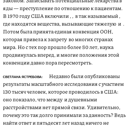
законом. Записывать потенциальные лекарства в
яды — преступление по отношению к пациентам.
В 1970 году США включили
,
,
в так называемый
,
где находятся вещества, вызывающие тяжелую
и
.
Потом была принята единая конвенция ООН,
которая привела к запрету
во многих странах
мира. Но с тех пор прошло более 50 лет, наука
продвинулась вперед, и многие положения этой
конвенции давно пора пересмотреть.
Недавно были опубликованы
СВЕТЛАНА ЯСТРЕБОВА:
результаты масштабного исследования с участием
130 тысяч человек, которое проводилось в США:
оно показало, что между
и душевными
расстройствами нет прямой связи. Удивительно,
почему это так долго принимали за данность? Ведь
найти ответ и пятьдесят лет назад ничего не