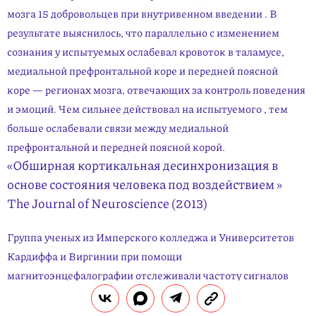
мозга 15 добровольцев при внутривенном введении
. В
результате выяснилось, что параллельно с изменением
сознания у испыту­емых ослабевал кровоток в таламусе,
медиальной префронтальной коре и передней поясной
коре — регионах мозга, отвечающих за контроль поведения
и эмоций. Чем сильнее действовал на испытуемого
, тем
больше ослабевали связи между медиальной
префронтальной и передней поясной корой.
«Обширная кортикальная десинхронизация в
основе состояния человека под воздействием
»
The Journal of Neuroscience (2013)
Группа ученых из Имперского колледжа и Университетов
Кардиффа и Виргинии при помощи
магнитоэнцефалографии отслеживали частоту сигналов
различных участков коры головного мозга после
внутривенного приема
. Выяснилось, что под воздействием