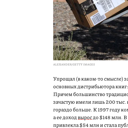
ALEXANDER/GETTY IMAGES
Упрощал (в каком-то смысле) за
основных дистрибьютора книг: 
Причем большинство традицио
зачастую имели лишь 200 тыс
гораздо больше. К 1997 году к
а ее доход
вырос
до $148 млн. В
привлекла $54 млн и стала пу