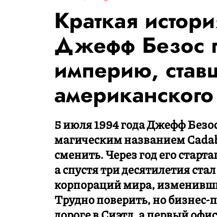
Краткая истори
Джефф Безос 
империю, ста
американского
5 июля 1994 года Джефф Безо
магическим названием Cadab
сменить. Через год его старта
а спустя три десятилетия ста
корпораций мира, изменивши
Трудно поверить, но бизнес-
дороге в Сиэтл, а первый офи