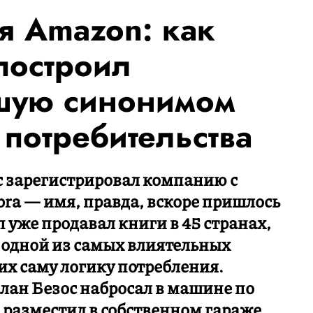
я Amazon: как
построил
вшую синонимом
 потребительства
с зарегистрировал компанию с
ra — имя, правда, вскоре пришлось
п уже продавал книги в 45 странах,
л одной из самых влиятельных
х саму логику потребления.
план Безос набросал в машине по
с разместил в собственном гараже.