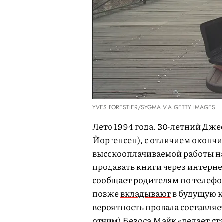
YVES FORESTIER/SYGMA VIA GETTY IMAGES
Лето 1994 года. 30-летний Дж
Йоргенсен), с отличием оконч
высокооплачиваемой работы на
продавать книги через интерне
сообщает родителям по телефон
позже
вкладывают
в будущую к
вероятность провала составляе
отчим) Безоса Майк «делает ста