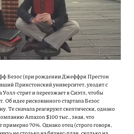
ефф Безос (при рождении Джеффри Престон
ивший Принстонский университет, уходит с
 Уолл-стрит и переезжает в Сиэтл, чтобы
т. Об идее рискованного стартапа Безос
у. Те сначала реагируют скептически, однако
омпанию Amazon $100 тыс., зная, что
т примерно 70%. Однако отец (строго говоря,
вку» не столько на бизнес-план, сколько на