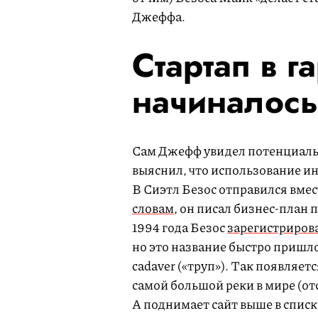
Джеффа.
Стартап в г
начиналось
Сам Джефф увидел потенциаль
выяснил, что использование ин
В Сиэтл Безос отправился вмес
словам
, он писал бизнес-план 
1994 года Безос
зарегистриров
но это название быстро пришло
cadaver («труп»). Так появляе
самой большой реки в мире (отс
A поднимает сайт выше в списк