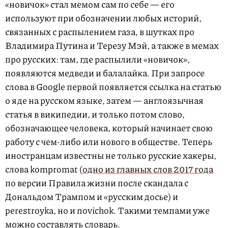
«новичок» стал мемом сам по себе — его
используют при обозначении любых историй,
связанных с распылением газа, в шутках про
Владимира Путина и Терезу Мэй, а также в мемах
про русских: там, где распылили «новичок»,
появляются медведи и балалайка. При запросе
слова в Google первой появляется ссылка на статью
о яде на русском языке, затем — англоязычная
статья в википедии, и только потом слово,
обозначающее человека, который начинает свою
работу с чем-либо или нового в обществе. Теперь
иностранцам известны не только русские хакеры,
слова kompromat (
одно из главных слов 2017 года
по версии Правила жизни после скандала с
Дональдом Трампом и «русским досье) и
perestroyka, но и novichok. Такими темпами уже
можно составлять словарь.