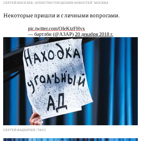
СЕРГЕЙ КИСЕЛЕВ / АГЕНСТВО ГОРОДСКИХ НОВОСТЕЙ "МОСКВА
Некоторые пришли и с личными вопросами.
pic.twitter.com/OIeKtzFHvx
— бартлби (@A3AP)
20 декабря 2018 г.
СЕРГЕЙ ФАДЕИЧЕВ / ТАСС