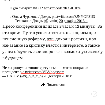
Куда смотрит ФСО?
https://t.co/P78sX4HRze
: Ольга Чуракова / Дождь
pic.twitter.com/8JNYGP31l3
— Телеканал Дождь (@tvrain)
20 декабря 2018 г.
Пресс-конференция длилась 3 часа и 43 минуты. За
это время Путин успел ответить на вопросы про
пенсионную реформу,
рэп
, доходы россиян, про
наказание
за критику власти в интернете, а также
успел обсудить свое здоровье и возможную свадьбу
в будущем.
Не «спрошу», а «поинтересуюсь», — мягко поправил
президент
pic.twitter.com/VBVqoqxsnm
— BAS0V (@g_o_n_z_o) 20 декабря 2018 г.
Поделиться