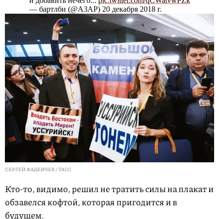
и добавить нечего...
pic.twitter.com/qCWatvwPZk
— бартлби (@A3AP) 20 декабря 2018 г.
СЕРГЕЙ ФАДЕИЧЕВ / ТАСС
Кто-то, видимо, решил не тратить силы на плакат и
обзавелся кофтой, которая пригодится и в
будущем.